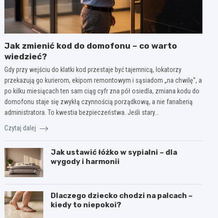
Jak zmienić kod do domofonu – co warto
wiedzieć?
Gdy przy wejściu do klatki kod przestaje być tajemnicą, lokatorzy
przekazują go kurierom, ekipom remontowym i sąsiadom „na chwilę”, a
po kilku miesiącach ten sam ciąg cyfr zna pół osiedla, zmiana kodu do
domofonu staje się zwykłą czynnością porządkową, a nie fanaberią
administratora. To kwestia bezpieczeństwa. Jeśli stary…
Czytaj dalej
Jak ustawić łóżko w sypialni – dla
wygody i harmonii
Dlaczego dziecko chodzi na palcach –
kiedy to niepokoi?