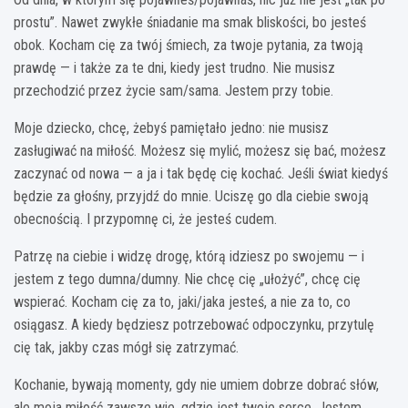
prostu”. Nawet zwykłe śniadanie ma smak bliskości, bo jesteś
obok. Kocham cię za twój śmiech, za twoje pytania, za twoją
prawdę — i także za te dni, kiedy jest trudno. Nie musisz
przechodzić przez życie sam/sama. Jestem przy tobie.
Moje dziecko, chcę, żebyś pamiętało jedno: nie musisz
zasługiwać na miłość. Możesz się mylić, możesz się bać, możesz
zaczynać od nowa — a ja i tak będę cię kochać. Jeśli świat kiedyś
będzie za głośny, przyjdź do mnie. Uciszę go dla ciebie swoją
obecnością. I przypomnę ci, że jesteś cudem.
Patrzę na ciebie i widzę drogę, którą idziesz po swojemu — i
jestem z tego dumna/dumny. Nie chcę cię „ułożyć”, chcę cię
wspierać. Kocham cię za to, jaki/jaka jesteś, a nie za to, co
osiągasz. A kiedy będziesz potrzebować odpoczynku, przytulę
cię tak, jakby czas mógł się zatrzymać.
Kochanie, bywają momenty, gdy nie umiem dobrze dobrać słów,
ale moja miłość zawsze wie, gdzie jest twoje serce. Jestem