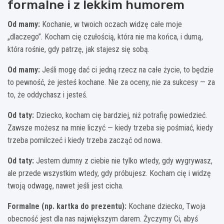
formalne i z lekkim humorem
Od mamy:
Kochanie, w twoich oczach widzę całe moje
„dlaczego”. Kocham cię czułością, która nie ma końca, i dumą,
która rośnie, gdy patrzę, jak stajesz się sobą.
Od mamy:
Jeśli mogę dać ci jedną rzecz na całe życie, to będzie
to pewność, że jesteś kochane. Nie za oceny, nie za sukcesy — za
to, że oddychasz i jesteś.
Od taty:
Dziecko, kocham cię bardziej, niż potrafię powiedzieć.
Zawsze możesz na mnie liczyć — kiedy trzeba się pośmiać, kiedy
trzeba pomilczeć i kiedy trzeba zacząć od nowa.
Od taty:
Jestem dumny z ciebie nie tylko wtedy, gdy wygrywasz,
ale przede wszystkim wtedy, gdy próbujesz. Kocham cię i widzę
twoją odwagę, nawet jeśli jest cicha.
Formalne (np. kartka do prezentu):
Kochane dziecko, Twoja
obecność jest dla nas największym darem. Życzymy Ci, abyś