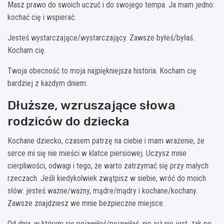
Masz prawo do swoich uczuć i do swojego tempa. Ja mam jedno:
kochać cię i wspierać.
Jesteś wystarczające/wystarczający. Zawsze byłeś/byłaś.
Kocham cię.
Twoja obecność to moja najpiękniejsza historia. Kocham cię
bardziej z każdym dniem.
Dłuższe, wzruszające słowa
rodziców do dziecka
Kochane dziecko, czasem patrzę na ciebie i mam wrażenie, że
serce mi się nie mieści w klatce piersiowej. Uczysz mnie
cierpliwości, odwagi i tego, że warto zatrzymać się przy małych
rzeczach. Jeśli kiedykolwiek zwątpisz w siebie, wróć do moich
słów: jesteś ważne/ważny, mądre/mądry i kochane/kochany.
Zawsze znajdziesz we mnie bezpieczne miejsce.
Od dnia, w którym się pojawiłeś/pojawiłaś, nic już nie jest „tak po