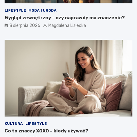
s
z
m
c
LIFESTYLE
MODA I URODA
o
z
Wygląd zewnętrzny – czy naprawdę ma znaczenie?
s
?
8 sierpnia 2026
Magdalena Lisiecka
u
–
w
i
e
d
z
i
a
ł
e
ś
o
t
y
m
?
KULTURA
LIFESTYLE
Co to znaczy XOXO – kiedy używać?