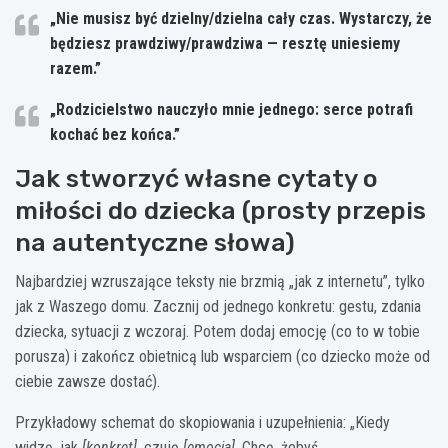
„Nie musisz być dzielny/dzielna cały czas. Wystarczy, że
będziesz prawdziwy/prawdziwa — resztę uniesiemy
razem.”
„Rodzicielstwo nauczyło mnie jednego: serce potrafi
kochać bez końca.”
Jak stworzyć własne cytaty o
miłości do dziecka (prosty przepis
na autentyczne słowa)
Najbardziej wzruszające teksty nie brzmią „jak z internetu”, tylko
jak z Waszego domu. Zacznij od jednego konkretu: gestu, zdania
dziecka, sytuacji z wczoraj. Potem dodaj emocję (co to w tobie
porusza) i zakończ obietnicą lub wsparciem (co dziecko może od
ciebie zawsze dostać).
Przykładowy schemat do skopiowania i uzupełnienia: „Kiedy
widzę, jak
[konkret]
, czuję
[emocja]
. Chcę, żebyś