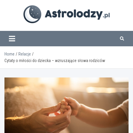
Skip
to
content
www.astrolodzy.pl
Home
Relacje
Cytaty o miłości do dziecka – wzruszające słowa rodziców