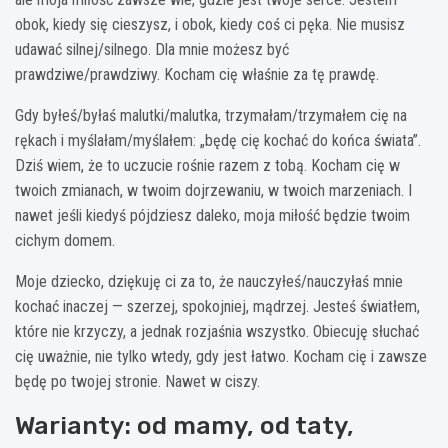
obok, kiedy się cieszysz, i obok, kiedy coś ci pęka. Nie musisz
udawać silnej/silnego. Dla mnie możesz być
prawdziwe/prawdziwy. Kocham cię właśnie za tę prawdę.
Gdy byłeś/byłaś malutki/malutka, trzymałam/trzymałem cię na
rękach i myślałam/myślałem: „będę cię kochać do końca świata”.
Dziś wiem, że to uczucie rośnie razem z tobą. Kocham cię w
twoich zmianach, w twoim dojrzewaniu, w twoich marzeniach. I
nawet jeśli kiedyś pójdziesz daleko, moja miłość będzie twoim
cichym domem.
Moje dziecko, dziękuję ci za to, że nauczyłeś/nauczyłaś mnie
kochać inaczej — szerzej, spokojniej, mądrzej. Jesteś światłem,
które nie krzyczy, a jednak rozjaśnia wszystko. Obiecuję słuchać
cię uważnie, nie tylko wtedy, gdy jest łatwo. Kocham cię i zawsze
będę po twojej stronie. Nawet w ciszy.
Warianty: od mamy, od taty,