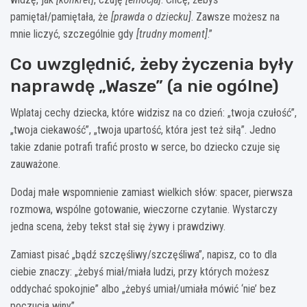
pamiętał/pamiętała, że
[prawda o dziecku]
. Zawsze możesz na
mnie liczyć, szczególnie gdy
[trudny moment]
.”
Co uwzględnić, żeby życzenia były
naprawdę „Wasze” (a nie ogólne)
Wplataj cechy dziecka, które widzisz na co dzień: „twoja czułość”,
„twoja ciekawość”, „twoja upartość, która jest też siłą”. Jedno
takie zdanie potrafi trafić prosto w serce, bo dziecko czuje się
zauważone.
Dodaj małe wspomnienie zamiast wielkich słów: spacer, pierwsza
rozmowa, wspólne gotowanie, wieczorne czytanie. Wystarczy
jedna scena, żeby tekst stał się żywy i prawdziwy.
Zamiast pisać „bądź szczęśliwy/szczęśliwa”, napisz, co to dla
ciebie znaczy: „żebyś miał/miała ludzi, przy których możesz
oddychać spokojnie” albo „żebyś umiał/umiała mówić ‘nie’ bez
poczucia winy”.