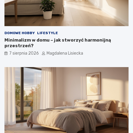
ś
o
t
y
m
?
DOMOWE HOBBY
LIFESTYLE
Minimalizm w domu – jak stworzyć harmonijną
przestrzeń?
7 sierpnia 2026
Magdalena Lisiecka