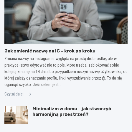
Jak zmienić nazwę na IG – krok po kroku
Zmiana nazwy na Instagramie wygląda na prostą drobnostkę, ale w
praktyce łatwo edytować nie to pole, które trzeba, zablokować sobie
kolejną zmianę na 14 dni albo przypadkiem ruszyć nazwę użytkownika, od
której zależy oznaczanie profilu, link i wyszukiwanie przez @. To da się
ogarnąć szybko. Jeśli celem jest…
Czytaj dalej
Minimalizm w domu – jak stworzyć
harmonijną przestrzeń?