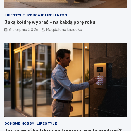
LIFESTYLE
ZDROWIE I WELLNESS
Jaką kołdrę wybrać – na każdą porę roku
6 sierpnia 2026
Magdalena Lisiecka
DOMOWE HOBBY
LIFESTYLE
Jak zmienić kod do domofonu – co warto wiedzieć?