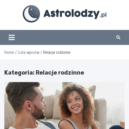
Skip
to
content
www.astrolodzy.pl
Home
Lista wpisów
Relacje rodzinne
Kategoria:
Relacje rodzinne