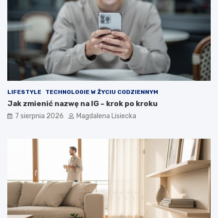
a
i
t
c
e
z
m
n
a
y
t
d
k
e
o
s
s
z
m
c
LIFESTYLE
TECHNOLOGIE W ŻYCIU CODZIENNYM
o
z
Jak zmienić nazwę na IG – krok po kroku
s
?
7 sierpnia 2026
Magdalena Lisiecka
u
–
w
i
e
d
z
i
a
ł
e