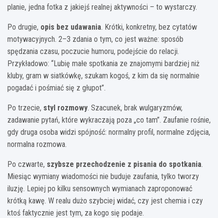
planie, jedna fotka z jakiejś realnej aktywności – to wystarczy.
Po drugie,
opis bez udawania
. Krótki, konkretny, bez cytatów
motywacyjnych. 2–3 zdania o tym, co jest ważne: sposób
spędzania czasu, poczucie humoru, podejście do relacji.
Przykładowo: “Lubię małe spotkania ze znajomymi bardziej niż
kluby, gram w siatkówkę, szukam kogoś, z kim da się normalnie
pogadać i pośmiać się z głupot”.
Po trzecie,
styl rozmowy
. Szacunek, brak wulgaryzmów,
zadawanie pytań, które wykraczają poza „co tam”. Zaufanie rośnie,
gdy druga osoba widzi spójność: normalny profil, normalne zdjęcia,
normalna rozmowa.
Po czwarte,
szybsze przechodzenie z pisania do spotkania
.
Miesiąc wymiany wiadomości nie buduje zaufania, tylko tworzy
iluzję. Lepiej po kilku sensownych wymianach zaproponować
krótką kawę. W realu dużo szybciej widać, czy jest chemia i czy
ktoś faktycznie jest tym, za kogo się podaje.