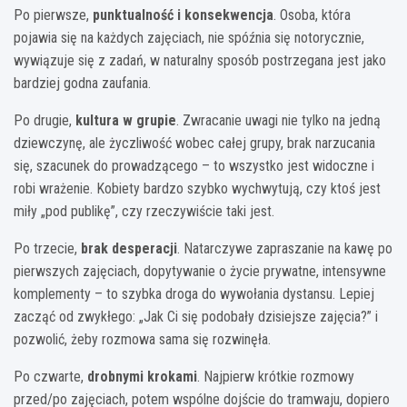
Po pierwsze,
punktualność i konsekwencja
. Osoba, która
pojawia się na każdych zajęciach, nie spóźnia się notorycznie,
wywiązuje się z zadań, w naturalny sposób postrzegana jest jako
bardziej godna zaufania.
Po drugie,
kultura w grupie
. Zwracanie uwagi nie tylko na jedną
dziewczynę, ale życzliwość wobec całej grupy, brak narzucania
się, szacunek do prowadzącego – to wszystko jest widoczne i
robi wrażenie. Kobiety bardzo szybko wychwytują, czy ktoś jest
miły „pod publikę”, czy rzeczywiście taki jest.
Po trzecie,
brak desperacji
. Natarczywe zapraszanie na kawę po
pierwszych zajęciach, dopytywanie o życie prywatne, intensywne
komplementy – to szybka droga do wywołania dystansu. Lepiej
zacząć od zwykłego: „Jak Ci się podobały dzisiejsze zajęcia?” i
pozwolić, żeby rozmowa sama się rozwinęła.
Po czwarte,
drobnymi krokami
. Najpierw krótkie rozmowy
przed/po zajęciach, potem wspólne dojście do tramwaju, dopiero