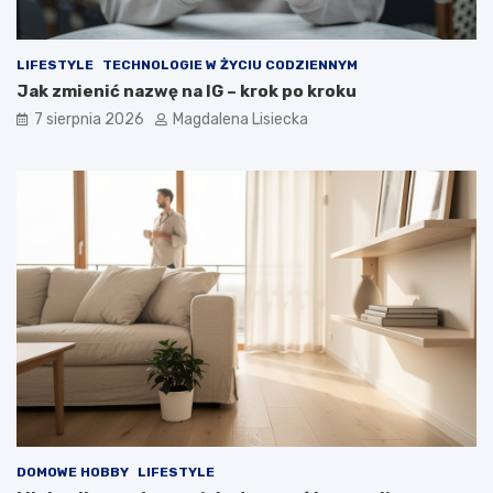
o
s
s
z
m
c
LIFESTYLE
TECHNOLOGIE W ŻYCIU CODZIENNYM
o
z
Jak zmienić nazwę na IG – krok po kroku
s
?
7 sierpnia 2026
Magdalena Lisiecka
u
–
w
i
e
d
z
i
a
ł
e
ś
o
t
y
m
?
DOMOWE HOBBY
LIFESTYLE