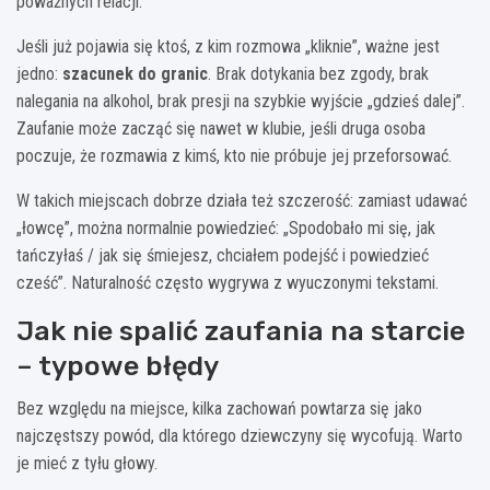
poważnych relacji.
Jeśli już pojawia się ktoś, z kim rozmowa „kliknie”, ważne jest
jedno:
szacunek do granic
. Brak dotykania bez zgody, brak
nalegania na alkohol, brak presji na szybkie wyjście „gdzieś dalej”.
Zaufanie może zacząć się nawet w klubie, jeśli druga osoba
poczuje, że rozmawia z kimś, kto nie próbuje jej przeforsować.
W takich miejscach dobrze działa też szczerość: zamiast udawać
„łowcę”, można normalnie powiedzieć: „Spodobało mi się, jak
tańczyłaś / jak się śmiejesz, chciałem podejść i powiedzieć
cześć”. Naturalność często wygrywa z wyuczonymi tekstami.
Jak nie spalić zaufania na starcie
– typowe błędy
Bez względu na miejsce, kilka zachowań powtarza się jako
najczęstszy powód, dla którego dziewczyny się wycofują. Warto
je mieć z tyłu głowy.