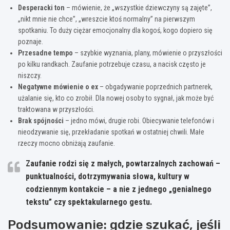
Desperacki ton
– mówienie, że „wszystkie dziewczyny są zajęte”,
„nikt mnie nie chce”, „wreszcie ktoś normalny” na pierwszym
spotkaniu. To duży ciężar emocjonalny dla kogoś, kogo dopiero się
poznaje.
Przesadne tempo
– szybkie wyznania, plany, mówienie o przyszłości
po kilku randkach. Zaufanie potrzebuje czasu, a nacisk często je
niszczy.
Negatywne mówienie o ex
– obgadywanie poprzednich partnerek,
użalanie się, kto co zrobił. Dla nowej osoby to sygnał, jak może być
traktowana w przyszłości.
Brak spójności
– jedno mówi, drugie robi. Obiecywanie telefonów i
nieodzywanie się, przekładanie spotkań w ostatniej chwili. Małe
rzeczy mocno obniżają zaufanie.
Zaufanie rodzi się z małych, powtarzalnych zachowań –
punktualności, dotrzymywania słowa, kultury w
codziennym kontakcie – a nie z jednego „genialnego
tekstu” czy spektakularnego gestu.
Podsumowanie: gdzie szukać, jeśli