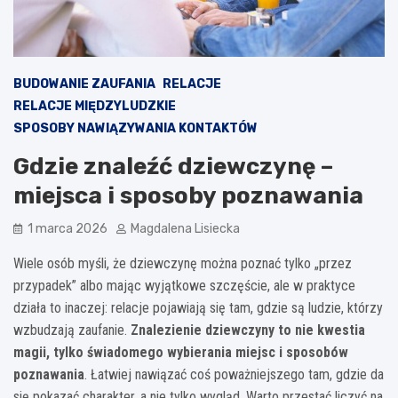
BUDOWANIE ZAUFANIA
RELACJE
RELACJE MIĘDZYLUDZKIE
SPOSOBY NAWIĄZYWANIA KONTAKTÓW
Gdzie znaleźć dziewczynę –
miejsca i sposoby poznawania
1 marca 2026
Magdalena Lisiecka
Wiele osób myśli, że dziewczynę można poznać tylko „przez
przypadek” albo mając wyjątkowe szczęście, ale w praktyce
działa to inaczej: relacje pojawiają się tam, gdzie są ludzie, którzy
wzbudzają zaufanie.
Znalezienie dziewczyny to nie kwestia
magii, tylko świadomego wybierania miejsc i sposobów
poznawania
. Łatwiej nawiązać coś poważniejszego tam, gdzie da
się pokazać charakter, a nie tylko wygląd. Warto przestać liczyć na