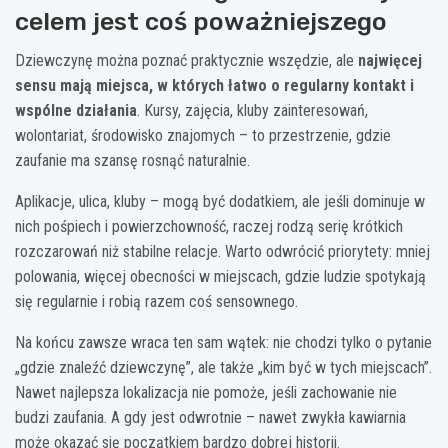
celem jest coś poważniejszego
Dziewczynę można poznać praktycznie wszędzie, ale
najwięcej
sensu mają miejsca, w których łatwo o regularny kontakt i
wspólne działania
. Kursy, zajęcia, kluby zainteresowań,
wolontariat, środowisko znajomych – to przestrzenie, gdzie
zaufanie ma szansę rosnąć naturalnie.
Aplikacje, ulica, kluby – mogą być dodatkiem, ale jeśli dominuje w
nich pośpiech i powierzchowność, raczej rodzą serię krótkich
rozczarowań niż stabilne relacje. Warto odwrócić priorytety: mniej
polowania, więcej obecności w miejscach, gdzie ludzie spotykają
się regularnie i robią razem coś sensownego.
Na końcu zawsze wraca ten sam wątek: nie chodzi tylko o pytanie
„gdzie znaleźć dziewczynę”, ale także „kim być w tych miejscach”.
Nawet najlepsza lokalizacja nie pomoże, jeśli zachowanie nie
budzi zaufania. A gdy jest odwrotnie – nawet zwykła kawiarnia
może okazać się początkiem bardzo dobrej historii.