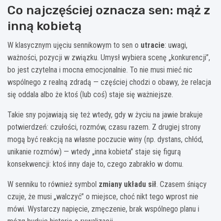
Co najczęściej oznacza sen: mąż z
inną kobietą
W klasycznym ujęciu sennikowym to sen o
utracie
: uwagi,
ważności, pozycji w związku. Umysł wybiera scenę „konkurencji”,
bo jest czytelna i mocna emocjonalnie. To nie musi mieć nic
wspólnego z realną zdradą — częściej chodzi o obawy, że relacja
się oddala albo że ktoś (lub coś) staje się ważniejsze.
Takie sny pojawiają się też wtedy, gdy w życiu na jawie brakuje
potwierdzeń: czułości, rozmów, czasu razem. Z drugiej strony
mogą być reakcją na własne poczucie winy (np. dystans, chłód,
unikanie rozmów) — wtedy „inna kobieta” staje się figurą
konsekwencji: ktoś inny daje to, czego zabrakło w domu.
W senniku to również symbol
zmiany układu sił
. Czasem śniący
czuje, że musi „walczyć” o miejsce, choć nikt tego wprost nie
mówi. Wystarczy napięcie, zmęczenie, brak wspólnego planu i