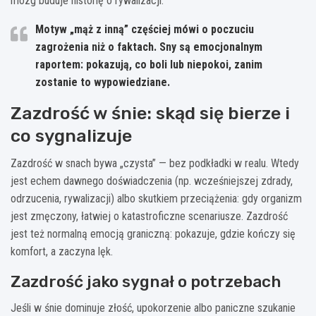
mózg buduje historię o rywalizacji.
Motyw „mąż z inną” częściej mówi o
poczuciu
zagrożenia
niż o faktach. Sny są emocjonalnym
raportem: pokazują, co boli lub niepokoi, zanim
zostanie to wypowiedziane.
Zazdrość w śnie: skąd się bierze i
co sygnalizuje
Zazdrość w snach bywa „czysta” — bez podkładki w realu. Wtedy
jest echem dawnego doświadczenia (np. wcześniejszej zdrady,
odrzucenia, rywalizacji) albo skutkiem przeciążenia: gdy organizm
jest zmęczony, łatwiej o katastroficzne scenariusze. Zazdrość
jest też normalną emocją graniczną: pokazuje, gdzie kończy się
komfort, a zaczyna lęk.
Zazdrość jako sygnał o potrzebach
Jeśli w śnie dominuje złość, upokorzenie albo paniczne szukanie