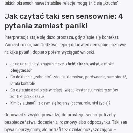
takich okresach nawet stabilne relacje mogą śnić się „krucho”.
Jak czytać taki sen sensownie: 4
pytania zamiast paniki
Interpretacja staje się dużo prostsza, gdy złapie się kontekst.
Zamiast rozkręcać śledztwo, lepiej odpowiedzieć sobie uczciwie
na kilka pytań i dopiero potem wyciągać wnioski.
Jakie uczucie było najsilniejsze:
złość
,
strach
,
wstyd
, a może
obojętność
?
Co dokładnie „zabolało”: zdrada, kłamstwo, porównanie, samotność,
utrata kontroli?
Co ostatnio działo się w relacji: więcej dystansu, mniej rozmów,
konflikt, brak czasu?
Kim była „inna” i z czym się kojarzy (cecha, rola, styl życia)?
Odpowiedzi zwykle prowadzą do prostego sedna: potrzeby
bezpieczeństwa, docenienia, rozmowy albo odpoczynku. Taki sen
bywa nieprzyjemny, ale potrafi też działać oczyszczająco —