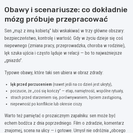
Obawy i scenariusze: co dokładnie
mózg próbuje przepracować
Sen „mąż z inną kobietą” lubi wskakiwać w trzy główne obszary:
bezpieczeństwo, kontrolę i wartość. Gdy w życiu dzieje się coś
niepewnego (zmiana pracy, przeprowadzka, choroba w rodzinie),
lęk szuka ujścia i często ląduje w relacji — bo to najważniejsze
„gniazdo”.
Typowe obawy, które taki sen ubiera w obraz zdrady:
lęk przed porzuceniem
(nawet jeśli na co dzień jest ukryty),
poczucie, że „coś się kończy” — etap, namiętność, wspólne rytuały,
strach przed starzeniem się, porównywaniem, byciem zastąpioną,
niepewność po konflikcie lub okresie ciszy.
Warto też pamiętać o prozaicznym zapalniku: sen może być
echem bodźca z dnia poprzedniego. Film o zdradzie, komentarz
znajomej, scena na ulicy — i gotowe. Umysł nie odróżnia „obcego