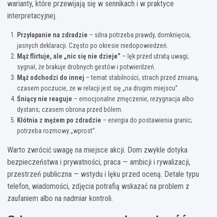
warianty, które przewijają się w sennikach i w praktyce
interpretacyjnej.
Przyłapanie na zdradzie
– silna potrzeba prawdy, domknięcia,
jasnych deklaracji. Często po okresie niedopowiedzeń.
Mąż flirtuje, ale „nic się nie dzieje”
– lęk przed utratą uwagi;
sygnał, że brakuje drobnych gestów i potwierdzeń.
Mąż odchodzi do innej
– temat stabilności, strach przed zmianą,
czasem poczucie, że w relacji jest się „na drugim miejscu”.
Śniący nie reaguje
– emocjonalne zmęczenie, rezygnacja albo
dystans; czasem obrona przed bólem.
Kłótnia z mężem po zdradzie
– energia do postawienia granic;
potrzeba rozmowy „wprost”.
Warto zwrócić uwagę na miejsce akcji. Dom zwykle dotyka
bezpieczeństwa i prywatności, praca — ambicji i rywalizacji,
przestrzeń publiczna — wstydu i lęku przed oceną. Detale typu
telefon, wiadomości, zdjęcia potrafią wskazać na problem z
zaufaniem albo na nadmiar kontroli.