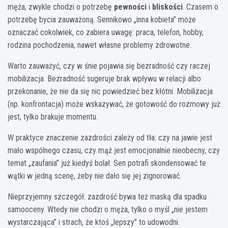
męża, zwykle chodzi o potrzebę
pewności
i
bliskości
. Czasem o
potrzebę bycia zauważoną. Sennikowo „inna kobieta” może
oznaczać cokolwiek, co zabiera uwagę: praca, telefon, hobby,
rodzina pochodzenia, nawet własne problemy zdrowotne.
Warto zauważyć, czy w śnie pojawia się bezradność czy raczej
mobilizacja. Bezradność sugeruje brak wpływu w relacji albo
przekonanie, że nie da się nic powiedzieć bez kłótni. Mobilizacja
(np. konfrontacja) może wskazywać, że gotowość do rozmowy już
jest, tylko brakuje momentu.
W praktyce znaczenie zazdrości zależy od tła: czy na jawie jest
mało wspólnego czasu, czy mąż jest emocjonalnie nieobecny, czy
temat „zaufania” już kiedyś bolał. Sen potrafi skondensować te
wątki w jedną scenę, żeby nie dało się jej zignorować.
Nieprzyjemny szczegół: zazdrość bywa też maską dla spadku
samooceny. Wtedy nie chodzi o męża, tylko o myśl „nie jestem
wystarczająca” i strach, że ktoś „lepszy” to udowodni.