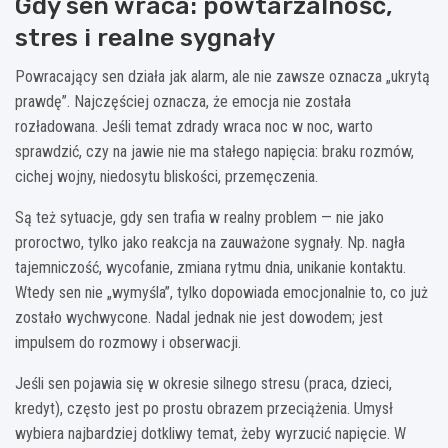
Gdy sen wraca: powtarzalność,
stres i realne sygnały
Powracający sen działa jak alarm, ale nie zawsze oznacza „ukrytą
prawdę”. Najczęściej oznacza, że emocja nie została
rozładowana. Jeśli temat zdrady wraca noc w noc, warto
sprawdzić, czy na jawie nie ma stałego napięcia: braku rozmów,
cichej wojny, niedosytu bliskości, przemęczenia.
Są też sytuacje, gdy sen trafia w realny problem — nie jako
proroctwo, tylko jako reakcja na zauważone sygnały. Np. nagła
tajemniczość, wycofanie, zmiana rytmu dnia, unikanie kontaktu.
Wtedy sen nie „wymyśla”, tylko dopowiada emocjonalnie to, co już
zostało wychwycone. Nadal jednak nie jest dowodem; jest
impulsem do rozmowy i obserwacji.
Jeśli sen pojawia się w okresie silnego stresu (praca, dzieci,
kredyt), często jest po prostu obrazem przeciążenia. Umysł
wybiera najbardziej dotkliwy temat, żeby wyrzucić napięcie. W