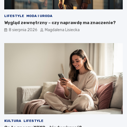
o
s
s
z
m
c
LIFESTYLE
MODA I URODA
o
z
Wygląd zewnętrzny – czy naprawdę ma znaczenie?
s
?
8 sierpnia 2026
Magdalena Lisiecka
u
–
w
i
e
d
z
i
a
ł
e
ś
o
t
y
m
?
KULTURA
LIFESTYLE