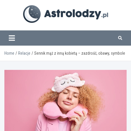
Skip
to
content
www.astrolodzy.pl
Home
Relacje
Sennik mąż z inną kobietą – zazdrość, obawy, symbole