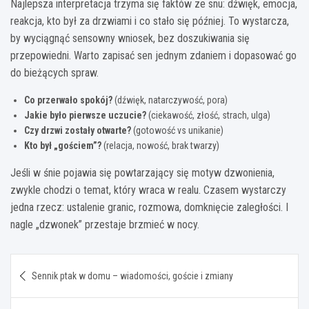
Najlepsza interpretacja trzyma się faktów ze snu: dźwięk, emocja,
reakcja, kto był za drzwiami i co stało się później. To wystarcza,
by wyciągnąć sensowny wniosek, bez doszukiwania się
przepowiedni. Warto zapisać sen jednym zdaniem i dopasować go
do bieżących spraw.
Co przerwało spokój?
(dźwięk, natarczywość, pora)
Jakie było pierwsze uczucie?
(ciekawość, złość, strach, ulga)
Czy drzwi zostały otwarte?
(gotowość vs unikanie)
Kto był „gościem”?
(relacja, nowość, brak twarzy)
Jeśli w śnie pojawia się powtarzający się motyw dzwonienia,
zwykle chodzi o temat, który wraca w realu. Czasem wystarczy
jedna rzecz: ustalenie granic, rozmowa, domknięcie zaległości. I
nagle „dzwonek” przestaje brzmieć w nocy.
Nawigacja
Sennik ptak w domu – wiadomości, goście i zmiany
wpisu