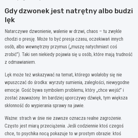
Gdy dzwonek jest natrętny albo budzi
lęk
Natarczywe dzwonienie, walenie w drzwi, chaos – tu zwykle
chodzi o presję. Może to być presja czasu, oczekiwań innych
osób, albo wewnętrzny przymus („muszę natychmiast coś
zrobić”). Taki sen niekiedy pojawia się u osób, które mają trudność
z odmawianiem.
Lęk może też wskazywać na temat, którego wolałoby się nie
wpuszczać do środka: wyrzuty sumienia, zaległości, niewygodne
emocje. Gość bywa symbolem problemu, który „chce wejść” i
zostać zauważony. Im bardziej uporczywy dźwięk, tym większa
skłonność do wypierania sprawy na jawie.
Ważne: strach w śnie nie zawsze oznacza realne zagrożenie.
Często jest miarą przeciążenia. Jeśli codziennie ktoś czegoś
chce, to psychika nocą pokazuje to w prostym obrazie: ktoś