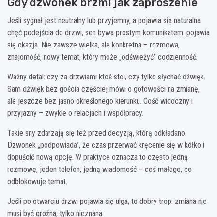
Gdy dzwonek brzmi jak zaproszenie
Jeśli sygnał jest neutralny lub przyjemny, a pojawia się naturalna
chęć podejścia do drzwi, sen bywa prostym komunikatem: pojawia
się okazja. Nie zawsze wielka, ale konkretna – rozmowa,
znajomość, nowy temat, który może „odświeżyć” codzienność.
Ważny detal: czy za drzwiami ktoś stoi, czy tylko słychać dźwięk.
Sam dźwięk bez gościa częściej mówi o gotowości na zmianę,
ale jeszcze bez jasno określonego kierunku. Gość widoczny i
przyjazny – zwykle o relacjach i współpracy.
Takie sny zdarzają się też przed decyzją, którą odkładano.
Dzwonek „podpowiada”, że czas przerwać kręcenie się w kółko i
dopuścić nową opcję. W praktyce oznacza to często jedną
rozmowę, jeden telefon, jedną wiadomość – coś małego, co
odblokowuje temat.
Jeśli po otwarciu drzwi pojawia się ulga, to dobry trop: zmiana nie
musi być groźna, tylko nieznana.