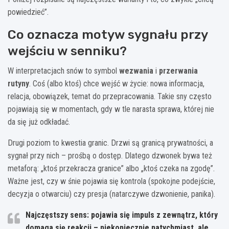
powiedzieć”.
Co oznacza motyw sygnału przy
wejściu w senniku?
W interpretacjach snów to symbol
wezwania
i
przerwania
rutyny
. Coś (albo ktoś) chce wejść w życie: nowa informacja,
relacja, obowiązek, temat do przepracowania. Takie sny często
pojawiają się w momentach, gdy w tle narasta sprawa, której nie
da się już odkładać.
Drugi poziom to kwestia granic. Drzwi są granicą prywatności, a
sygnał przy nich – prośbą o dostęp. Dlatego dzwonek bywa też
metaforą: „ktoś przekracza granice” albo „ktoś czeka na zgodę”.
Ważne jest, czy w śnie pojawia się kontrola (spokojne podejście,
decyzja o otwarciu) czy presja (natarczywe dzwonienie, panika).
Najczęstszy sens:
pojawia się impuls z zewnątrz, który
domaga się reakcji – niekoniecznie natychmiast, ale