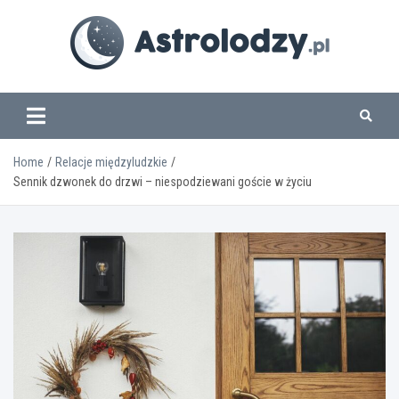
Skip
to
content
www.astrolodzy.pl
Home
Relacje międzyludzkie
Sennik dzwonek do drzwi – niespodziewani goście w życiu