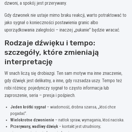
dzwoni, a spokój jest przerywany.
Gdy dzwonek nie ustaje mimo braku reakcji, warto potraktować to
jako sygnał o konieczności postawienia granic albo
uporządkowania zaległości – inaczej „pukanie” będzie wracać.
Rodzaje dźwięku i tempo:
szczegóły, które zmieniają
interpretację
W snach liczą się drobiazgi. Ten sam motyw ma inne znaczenie,
gdy dźwięk jest delikatny, a inne, gdy rozsadza uszy. Tempo też
robi różnicę: pojedynczy sygnał to często informacja lub
zaproszenie, seria – presja i pośpiech.
Jeden krótki sygnał
– wiadomość, drobna szansa, „ktoś chce
pogadać”.
Wielokrotne dzwonienie
– natłok spraw, wymagania, ktoś naciska.
Przerywany, wadliwy dźwięk
– kontakt jest utrudniony;