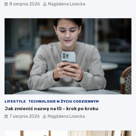
8 sierpnia 2026
Magdalena Lisiecka
u
–
w
i
e
d
z
i
a
ł
e
ś
o
t
y
m
?
LIFESTYLE
TECHNOLOGIE W ŻYCIU CODZIENNYM
Jak zmienić nazwę na IG – krok po kroku
7 sierpnia 2026
Magdalena Lisiecka