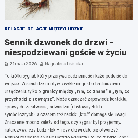
RELACJE
RELACJE MIĘDZYLUDZKIE
Sennik dzwonek do drzwi –
niespodziewani goście w życiu
21 maja 2026
Magdalena Lisiecka
To krótki sygnał, który przerywa codzienność i każe podejść do
wejścia. W snach taki motyw zwykle nie jest o technicznym
urządzeniu, tylko o
granicy między „tym, co znane” a „tym, co
przychodzi z zewnątrz”
. Może oznaczać zapowiedź kontaktu,
sprawy do załatwienia, odwiedzin (dosłownych lub
symbolicznych), a czasem też nacisk: „ktoś” domaga się uwagi.
Znaczenie mocno zależy od tego, czy sygnał był przyjemny,
natarczywy, czy budził lęk – i czy drzwi dało się otworzyć.
Poniżej rozpisane są najczęstsze warianty i to, co zwykle „chcą