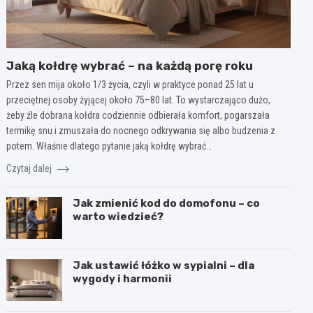
Jaką kołdrę wybrać – na każdą porę roku
Przez sen mija około 1/3 życia, czyli w praktyce ponad 25 lat u
przeciętnej osoby żyjącej około 75–80 lat. To wystarczająco dużo,
żeby źle dobrana kołdra codziennie odbierała komfort, pogarszała
termikę snu i zmuszała do nocnego odkrywania się albo budzenia z
potem. Właśnie dlatego pytanie jaką kołdrę wybrać…
Czytaj dalej
Jak zmienić kod do domofonu – co
warto wiedzieć?
Jak ustawić łóżko w sypialni – dla
wygody i harmonii