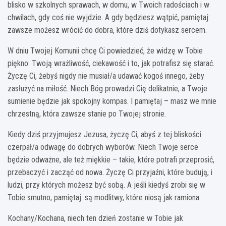
blisko w szkolnych sprawach, w domu, w Twoich radościach i w
chwilach, gdy coś nie wyjdzie. A gdy będziesz wątpić, pamiętaj:
zawsze możesz wrócić do dobra, które dziś dotykasz sercem.
W dniu Twojej Komunii chcę Ci powiedzieć, że widzę w Tobie
piękno: Twoją wrażliwość, ciekawość i to, jak potrafisz się starać.
Życzę Ci, żebyś nigdy nie musiał/a udawać kogoś innego, żeby
zasłużyć na miłość. Niech Bóg prowadzi Cię delikatnie, a Twoje
sumienie będzie jak spokojny kompas. I pamiętaj – masz we mnie
chrzestną, która zawsze stanie po Twojej stronie.
Kiedy dziś przyjmujesz Jezusa, życzę Ci, abyś z tej bliskości
czerpał/a odwagę do dobrych wyborów. Niech Twoje serce
będzie odważne, ale też miękkie – takie, które potrafi przeprosić,
przebaczyć i zacząć od nowa. Życzę Ci przyjaźni, które budują, i
ludzi, przy których możesz być sobą. A jeśli kiedyś zrobi się w
Tobie smutno, pamiętaj: są modlitwy, które niosą jak ramiona.
Kochany/Kochana, niech ten dzień zostanie w Tobie jak