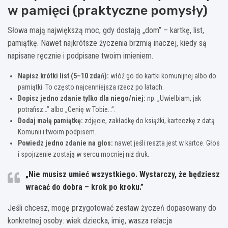
w pamięci (praktyczne pomysły)
Słowa mają największą moc, gdy dostają „dom” – kartkę, list,
pamiątkę. Nawet najkrótsze życzenia brzmią inaczej, kiedy są
napisane ręcznie i podpisane twoim imieniem.
Napisz krótki list (5–10 zdań):
włóż go do kartki komunijnej albo do
pamiątki. To często najcenniejsza rzecz po latach.
Dopisz jedno zdanie tylko dla niego/niej:
np. „Uwielbiam, jak
potrafisz…” albo „Cenię w Tobie…”.
Dodaj małą pamiątkę:
zdjęcie, zakładkę do książki, karteczkę z datą
Komunii i twoim podpisem.
Powiedz jedno zdanie na głos:
nawet jeśli reszta jest w kartce. Głos
i spojrzenie zostają w sercu mocniej niż druk.
„Nie musisz umieć wszystkiego. Wystarczy, że będziesz
wracać do dobra – krok po kroku.”
Jeśli chcesz, mogę przygotować zestaw życzeń dopasowany do
konkretnej osoby: wiek dziecka, imię, wasza relacja