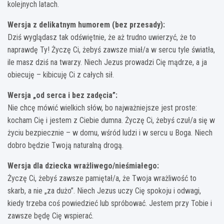
kolejnych latach.
Wersja z delikatnym humorem (bez przesady):
Dziś wyglądasz tak odświętnie, że aż trudno uwierzyć, że to
naprawdę Ty! Życzę Ci, żebyś zawsze miał/a w sercu tyle światła,
ile masz dziś na twarzy. Niech Jezus prowadzi Cię mądrze, a ja
obiecuję – kibicuję Ci z całych sił.
Wersja „od serca i bez zadęcia”:
Nie chcę mówić wielkich słów, bo najważniejsze jest proste:
kocham Cię i jestem z Ciebie dumna. Życzę Ci, żebyś czuł/a się w
życiu bezpiecznie – w domu, wśród ludzi i w sercu u Boga. Niech
dobro będzie Twoją naturalną drogą.
Wersja dla dziecka wrażliwego/nieśmiałego:
Życzę Ci, żebyś zawsze pamiętał/a, że Twoja wrażliwość to
skarb, a nie „za dużo”. Niech Jezus uczy Cię spokoju i odwagi,
kiedy trzeba coś powiedzieć lub spróbować. Jestem przy Tobie i
zawsze będę Cię wspierać.