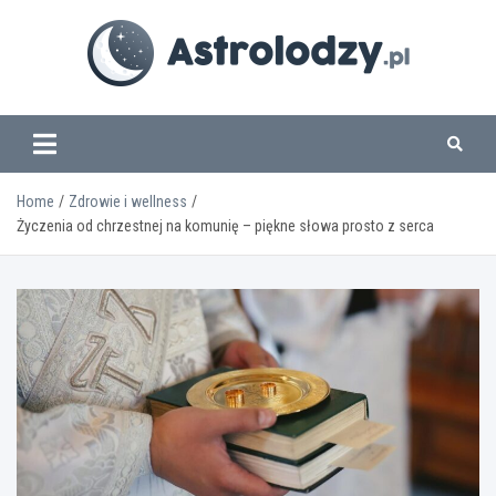
Skip
to
content
www.astrolodzy.pl
Home
Zdrowie i wellness
Życzenia od chrzestnej na komunię – piękne słowa prosto z serca