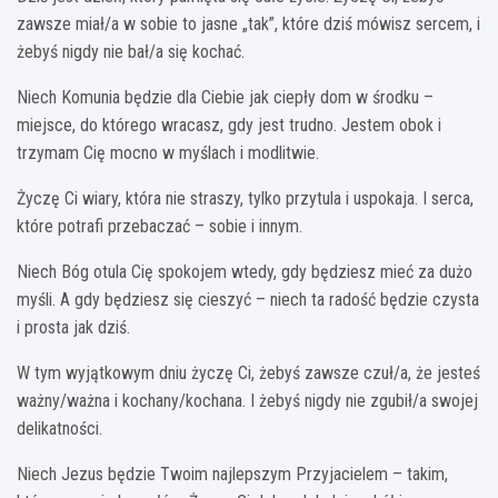
zawsze miał/a w sobie to jasne „tak”, które dziś mówisz sercem, i
żebyś nigdy nie bał/a się kochać.
Niech Komunia będzie dla Ciebie jak ciepły dom w środku –
miejsce, do którego wracasz, gdy jest trudno. Jestem obok i
trzymam Cię mocno w myślach i modlitwie.
Życzę Ci wiary, która nie straszy, tylko przytula i uspokaja. I serca,
które potrafi przebaczać – sobie i innym.
Niech Bóg otula Cię spokojem wtedy, gdy będziesz mieć za dużo
myśli. A gdy będziesz się cieszyć – niech ta radość będzie czysta
i prosta jak dziś.
W tym wyjątkowym dniu życzę Ci, żebyś zawsze czuł/a, że jesteś
ważny/ważna i kochany/kochana. I żebyś nigdy nie zgubił/a swojej
delikatności.
Niech Jezus będzie Twoim najlepszym Przyjacielem – takim,