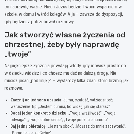
co naprawdę ważne. Niech Jezus będzie Twoim wsparciem w
szkole, w domu i wśród kolegów. A ja – zawsze do dyspozycji,
gdy będziesz potrzebował rozmowy.
Jak stworzyć własne życzenia od
chrzestnej, żeby były naprawdę
„twoje”
Najpiękniejsze życzenia powstają wtedy, gdy mówisz prosto: co
w dziecku widzisz i co chcesz mu dać na dalszą drogę. Nie
musisz pisać „pod linijkę” – wystarczy kilka zdań, które brzmią jak
rozmowa.
Zacznij od jednego uczucia:
duma, czułość, wdzięczność,
wzruszenie. Np. „Jestem dumna, bo widzę, jak się starasz”.
Dodaj jeden konkret o dziecku:
„Twoja wrażliwość”, „Twoja
odwaga”, „Twoje dobre serce”, „Twoje poczucie humoru”.
Daj jedną obietnicę:
„Jestem obok”, „Możesz do mnie zadzwonić”,
„Pomodlę się za Ciebie”.