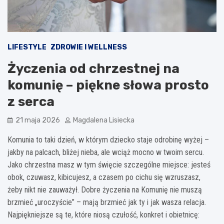
LIFESTYLE
ZDROWIE I WELLNESS
Życzenia od chrzestnej na
komunię – piękne słowa prosto
z serca
21 maja 2026
Magdalena Lisiecka
Komunia to taki dzień, w którym dziecko staje odrobinę wyżej –
jakby na palcach, bliżej nieba, ale wciąż mocno w twoim sercu.
Jako chrzestna masz w tym święcie szczególne miejsce: jesteś
obok, czuwasz, kibicujesz, a czasem po cichu się wzruszasz,
żeby nikt nie zauważył. Dobre życzenia na Komunię nie muszą
brzmieć „uroczyście” – mają brzmieć jak ty i jak wasza relacja.
Najpiękniejsze są te, które niosą czułość, konkret i obietnicę: