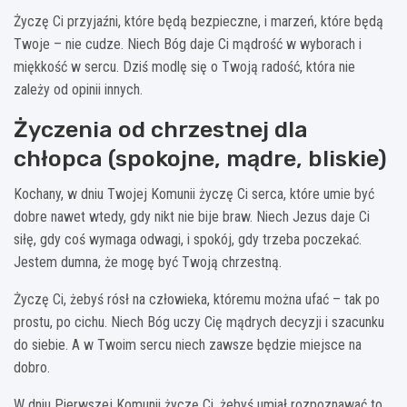
Życzę Ci przyjaźni, które będą bezpieczne, i marzeń, które będą
Twoje – nie cudze. Niech Bóg daje Ci mądrość w wyborach i
miękkość w sercu. Dziś modlę się o Twoją radość, która nie
zależy od opinii innych.
Życzenia od chrzestnej dla
chłopca (spokojne, mądre, bliskie)
Kochany, w dniu Twojej Komunii życzę Ci serca, które umie być
dobre nawet wtedy, gdy nikt nie bije braw. Niech Jezus daje Ci
siłę, gdy coś wymaga odwagi, i spokój, gdy trzeba poczekać.
Jestem dumna, że mogę być Twoją chrzestną.
Życzę Ci, żebyś rósł na człowieka, któremu można ufać – tak po
prostu, po cichu. Niech Bóg uczy Cię mądrych decyzji i szacunku
do siebie. A w Twoim sercu niech zawsze będzie miejsce na
dobro.
W dniu Pierwszej Komunii życzę Ci, żebyś umiał rozpoznawać to,