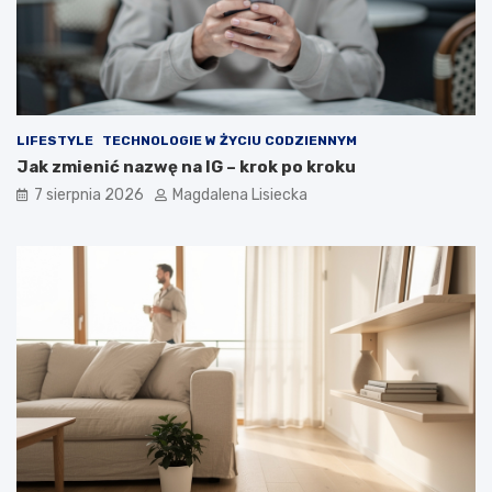
m
n
a
y
t
d
k
e
o
s
s
z
m
c
LIFESTYLE
TECHNOLOGIE W ŻYCIU CODZIENNYM
o
z
Jak zmienić nazwę na IG – krok po kroku
s
?
7 sierpnia 2026
Magdalena Lisiecka
u
–
w
i
e
d
z
i
a
ł
e
ś
o
t