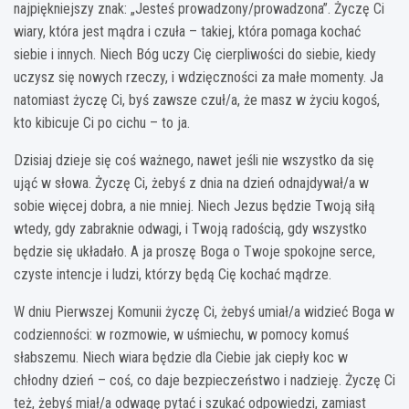
najpiękniejszy znak: „Jesteś prowadzony/prowadzona”. Życzę Ci
wiary, która jest mądra i czuła – takiej, która pomaga kochać
siebie i innych. Niech Bóg uczy Cię cierpliwości do siebie, kiedy
uczysz się nowych rzeczy, i wdzięczności za małe momenty. Ja
natomiast życzę Ci, byś zawsze czuł/a, że masz w życiu kogoś,
kto kibicuje Ci po cichu – to ja.
Dzisiaj dzieje się coś ważnego, nawet jeśli nie wszystko da się
ująć w słowa. Życzę Ci, żebyś z dnia na dzień odnajdywał/a w
sobie więcej dobra, a nie mniej. Niech Jezus będzie Twoją siłą
wtedy, gdy zabraknie odwagi, i Twoją radością, gdy wszystko
będzie się układało. A ja proszę Boga o Twoje spokojne serce,
czyste intencje i ludzi, którzy będą Cię kochać mądrze.
W dniu Pierwszej Komunii życzę Ci, żebyś umiał/a widzieć Boga w
codzienności: w rozmowie, w uśmiechu, w pomocy komuś
słabszemu. Niech wiara będzie dla Ciebie jak ciepły koc w
chłodny dzień – coś, co daje bezpieczeństwo i nadzieję. Życzę Ci
też, żebyś miał/a odwagę pytać i szukać odpowiedzi, zamiast