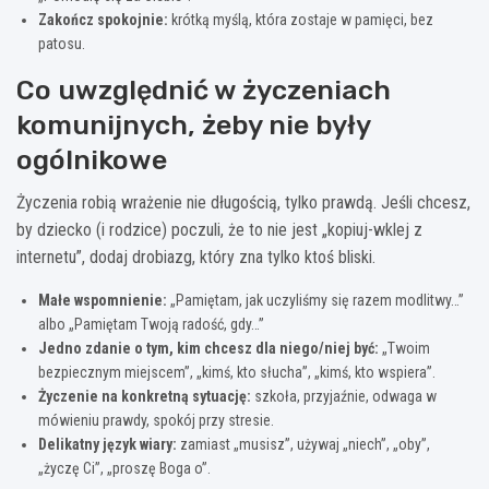
Zakończ spokojnie:
krótką myślą, która zostaje w pamięci, bez
patosu.
Co uwzględnić w życzeniach
komunijnych, żeby nie były
ogólnikowe
Życzenia robią wrażenie nie długością, tylko prawdą. Jeśli chcesz,
by dziecko (i rodzice) poczuli, że to nie jest „kopiuj-wklej z
internetu”, dodaj drobiazg, który zna tylko ktoś bliski.
Małe wspomnienie:
„Pamiętam, jak uczyliśmy się razem modlitwy…”
albo „Pamiętam Twoją radość, gdy…”
Jedno zdanie o tym, kim chcesz dla niego/niej być:
„Twoim
bezpiecznym miejscem”, „kimś, kto słucha”, „kimś, kto wspiera”.
Życzenie na konkretną sytuację:
szkoła, przyjaźnie, odwaga w
mówieniu prawdy, spokój przy stresie.
Delikatny język wiary:
zamiast „musisz”, używaj „niech”, „oby”,
„życzę Ci”, „proszę Boga o”.