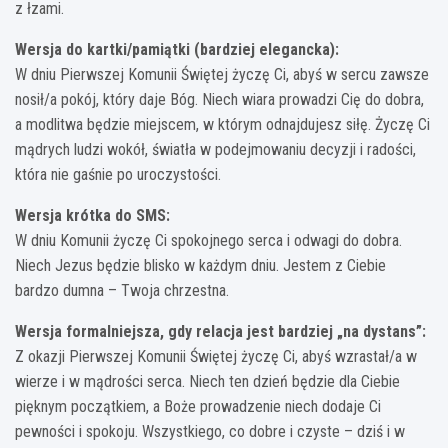
z łzami.
Wersja do kartki/pamiątki (bardziej elegancka):
W dniu Pierwszej Komunii Świętej życzę Ci, abyś w sercu zawsze
nosił/a pokój, który daje Bóg. Niech wiara prowadzi Cię do dobra,
a modlitwa będzie miejscem, w którym odnajdujesz siłę. Życzę Ci
mądrych ludzi wokół, światła w podejmowaniu decyzji i radości,
która nie gaśnie po uroczystości.
Wersja krótka do SMS:
W dniu Komunii życzę Ci spokojnego serca i odwagi do dobra.
Niech Jezus będzie blisko w każdym dniu. Jestem z Ciebie
bardzo dumna – Twoja chrzestna.
Wersja formalniejsza, gdy relacja jest bardziej „na dystans”:
Z okazji Pierwszej Komunii Świętej życzę Ci, abyś wzrastał/a w
wierze i w mądrości serca. Niech ten dzień będzie dla Ciebie
pięknym początkiem, a Boże prowadzenie niech dodaje Ci
pewności i spokoju. Wszystkiego, co dobre i czyste – dziś i w