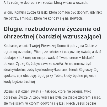
A Ty rośnij w dobroci i w radości, którą widać w oczach.
W dniu Komunii życzę Ci łaski, która pomaga być dobrym, gdy nikt
nie patrzy. I miłości, która nie kończy się na słowach.
Długie, rozbudowane życzenia od
chrzestnej (bardziej wzruszające)
Kochanie, w dniu Twojej Pierwszej Komunii patrzę na Ciebie z
ogromną czułością. Wiem, że rośniesz i uczysz się świata, a dziś
dostajesz też coś, co ma prowadzić Twoje serce – bliskość
Jezusa. Życzę Ci, żebyś zawsze czuł/a, że nie musisz być
idealny/idealna, żeby być kochany/kochana. Niech Bóg uczy Cię
spokoju, a ja obiecuję: będę przy Tobie, kiedy będzie pięknie i
kiedy będzie trudniej.
Dzisiaj jest dzień światła – takiego, które nie oślepia, tylko
ogrzewa. Życzę Ci, żeby wiara nie była dla Ciebie zbiorem zasad,
ale miejscem, w którym oddycha się lżej. Niech Jezus będzie