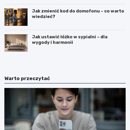
Jak zmienić kod do domofonu – co warto
wiedzieć?
Jak ustawić łóżko w sypialni – dla
wygody i harmonii
C
C
i
z
e
y
k
m
a
j
Warto przeczytać
w
e
o
s
s
t
t
k
k
o
i
s
n
m
a
i
t
c
e
z