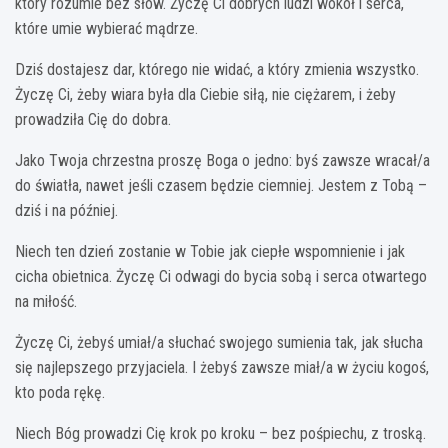
który rozumie bez słów. Życzę Ci dobrych ludzi wokół i serca,
które umie wybierać mądrze.
Dziś dostajesz dar, którego nie widać, a który zmienia wszystko.
Życzę Ci, żeby wiara była dla Ciebie siłą, nie ciężarem, i żeby
prowadziła Cię do dobra.
Jako Twoja chrzestna proszę Boga o jedno: byś zawsze wracał/a
do światła, nawet jeśli czasem będzie ciemniej. Jestem z Tobą –
dziś i na później.
Niech ten dzień zostanie w Tobie jak ciepłe wspomnienie i jak
cicha obietnica. Życzę Ci odwagi do bycia sobą i serca otwartego
na miłość.
Życzę Ci, żebyś umiał/a słuchać swojego sumienia tak, jak słucha
się najlepszego przyjaciela. I żebyś zawsze miał/a w życiu kogoś,
kto poda rękę.
Niech Bóg prowadzi Cię krok po kroku – bez pośpiechu, z troską.