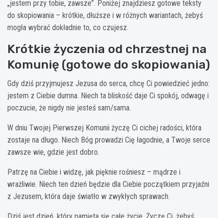
„jestem przy tobie, zawsze”. Poniżej znajdziesz gotowe teksty
do skopiowania – krótkie, dłuższe i w różnych wariantach, żebyś
mogła wybrać dokładnie to, co czujesz.
Krótkie życzenia od chrzestnej na
Komunię (gotowe do skopiowania)
Gdy dziś przyjmujesz Jezusa do serca, chcę Ci powiedzieć jedno:
jestem z Ciebie dumna. Niech ta bliskość daje Ci spokój, odwagę i
poczucie, że nigdy nie jesteś sam/sama.
W dniu Twojej Pierwszej Komunii życzę Ci cichej radości, która
zostaje na długo. Niech Bóg prowadzi Cię łagodnie, a Twoje serce
zawsze wie, gdzie jest dobro.
Patrzę na Ciebie i widzę, jak pięknie rośniesz – mądrze i
wrażliwie. Niech ten dzień będzie dla Ciebie początkiem przyjaźni
z Jezusem, która daje światło w zwykłych sprawach.
Dziś jest dzień, który pamięta się całe życie. Życzę Ci, żebyś