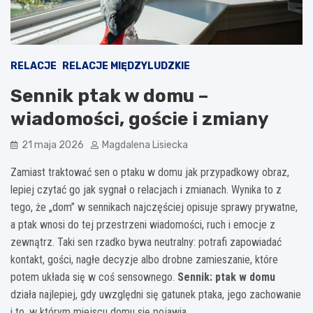
RELACJE
RELACJE MIĘDZYLUDZKIE
Sennik ptak w domu –
wiadomości, goście i zmiany
21 maja 2026
Magdalena Lisiecka
Zamiast traktować sen o ptaku w domu jak przypadkowy obraz,
lepiej czytać go jak sygnał o relacjach i zmianach. Wynika to z
tego, że „dom” w sennikach najczęściej opisuje sprawy prywatne,
a ptak wnosi do tej przestrzeni wiadomości, ruch i emocje z
zewnątrz. Taki sen rzadko bywa neutralny: potrafi zapowiadać
kontakt, gości, nagłe decyzje albo drobne zamieszanie, które
potem układa się w coś sensownego.
Sennik: ptak w domu
działa najlepiej, gdy uwzględni się gatunek ptaka, jego zachowanie
i to, w którym miejscu domu się pojawia.