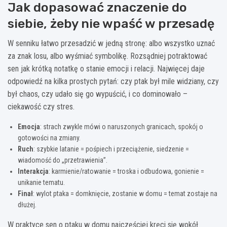
Jak dopasować znaczenie do
siebie, żeby nie wpaść w przesadę
W senniku łatwo przesadzić w jedną stronę: albo wszystko uznać
za znak losu, albo wyśmiać symbolikę. Rozsądniej potraktować
sen jak krótką notatkę o stanie emocji i relacji. Najwięcej daje
odpowiedź na kilka prostych pytań: czy ptak był mile widziany, czy
był chaos, czy udało się go wypuścić, i co dominowało –
ciekawość czy stres.
Emocja
: strach zwykle mówi o naruszonych granicach, spokój o
gotowości na zmiany.
Ruch
: szybkie latanie = pośpiech i przeciążenie, siedzenie =
wiadomość do „przetrawienia”.
Interakcja
: karmienie/ratowanie = troska i odbudowa, gonienie =
unikanie tematu.
Finał
: wylot ptaka = domknięcie, zostanie w domu = temat zostaje na
dłużej.
W praktyce sen o ptaku w domu najczęściej kręci się wokół