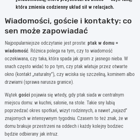
która zmienia codzienny układ sił w relacjach.
Wiadomości, goście i kontakty: co
sen może zapowiadać
Najpopularniejsze odczytanie jest proste:
ptak w domu =
wiadomość
. Różnica polega na tym, czy to wiadomość
oczekiwana, czy taka, która spada jak grom z jasnego nieba. W
snach często widać to po tym, czy ptak wlatuje przez otwarte
okno (kontakt „naturalny”), czy wciska się szczeliną, kominem albo
drzwiami (sprawa narusza granice).
Wątek
gości
pojawia się wtedy, gdy ptak siada w centralnym
miejscu domu: w kuchni, salonie, na stole. Takie sny lubią
poprzedzać okres spotkań, wizyt rodzinnych, a nawet „najazd”
znajomych w intensywnym tygodniu. Czasem to też znak, że w
domu brakuje przestrzeni na oddech i każdy kolejny bodziec
będzie odbierany jak intruz.