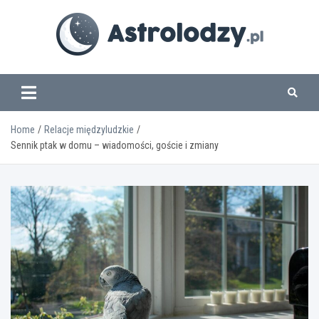
Skip
to
content
www.astrolodzy.pl
Home
Relacje międzyludzkie
Sennik ptak w domu – wiadomości, goście i zmiany