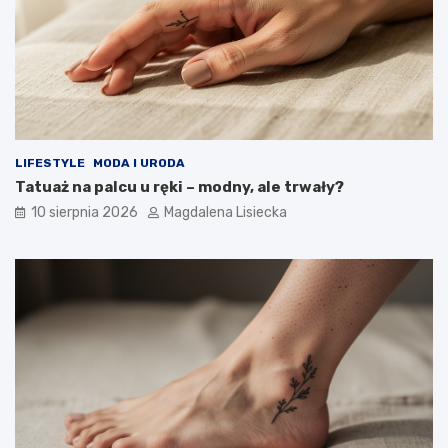
t
c
e
z
m
n
a
y
t
d
k
e
o
s
s
z
m
c
LIFESTYLE
MODA I URODA
o
z
Tatuaż na palcu u ręki – modny, ale trwały?
s
?
10 sierpnia 2026
Magdalena Lisiecka
u
–
w
i
e
d
z
i
a
ł
e
ś
o