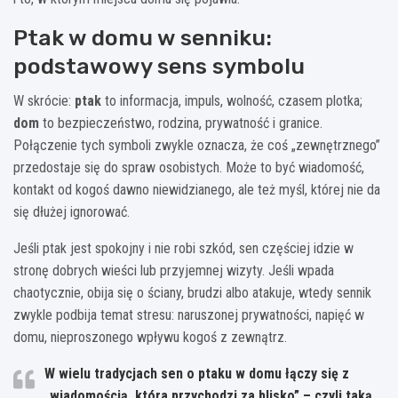
Ptak w domu w senniku:
podstawowy sens symbolu
W skrócie:
ptak
to informacja, impuls, wolność, czasem plotka;
dom
to bezpieczeństwo, rodzina, prywatność i granice.
Połączenie tych symboli zwykle oznacza, że coś „zewnętrznego”
przedostaje się do spraw osobistych. Może to być wiadomość,
kontakt od kogoś dawno niewidzianego, ale też myśl, której nie da
się dłużej ignorować.
Jeśli ptak jest spokojny i nie robi szkód, sen częściej idzie w
stronę dobrych wieści lub przyjemnej wizyty. Jeśli wpada
chaotycznie, obija się o ściany, brudzi albo atakuje, wtedy sennik
zwykle podbija temat stresu: naruszonej prywatności, napięć w
domu, nieproszonego wpływu kogoś z zewnątrz.
W wielu tradycjach sen o ptaku w domu łączy się z
„wiadomością, która przychodzi za blisko” – czyli taką,