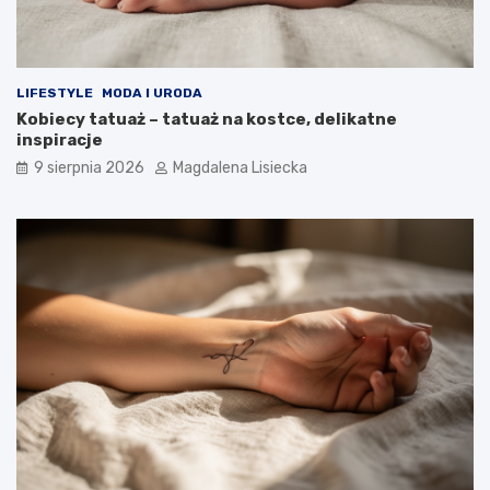
t
y
m
?
LIFESTYLE
MODA I URODA
Kobiecy tatuaż – tatuaż na kostce, delikatne
inspiracje
9 sierpnia 2026
Magdalena Lisiecka