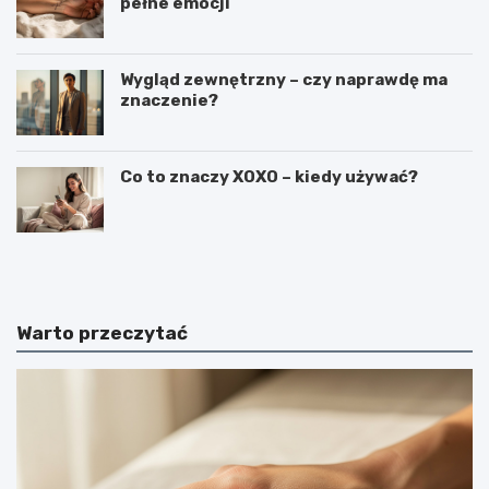
pełne emocji
Wygląd zewnętrzny – czy naprawdę ma
znaczenie?
Co to znaczy XOXO – kiedy używać?
C
C
i
z
e
y
k
m
a
j
Warto przeczytać
w
e
o
s
s
t
t
k
k
o
i
s
n
m
a
i