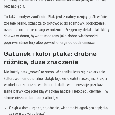
bez napięcia.
To także motyw
zaufania
. Ptak jest z natury czujny; jeśli w śnie
zostaje blisko, oznacza to gotowość do rozmowy, pogodzenie,
czasem ocieplenie relacji w rodzinie. Przyjemny detal: ptak, który
śpiewa w domu, bywa tłumaczony jako dobre wiadomości,
poprawa atmosfery albo powrót energii do codzienności.
Gatunek i kolor ptaka: drobne
różnice, duże znaczenie
Nie każdy ptak „mówi” to samo. W senniku liczy się skojarzenie
kulturowe i emocjonalne. Gołąb będzie działał inaczej niż kruk, a
wróbel inaczej niż sowa. Kolor dodatkowo precyzuje przekaz:
jasne barwy częściej idą w stronę nadziei i lekkości, ciemne – w
stronę ciężaru, tajemnicy albo lęku.
Gołąb
w domu: zgoda, pojednanie, wiadomość łagodząca napięcia;
czasem „pokój po burzy”.