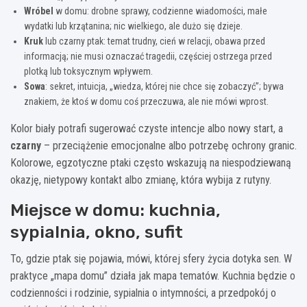
Wróbel
w domu: drobne sprawy, codzienne wiadomości, małe
wydatki lub krzątanina; nic wielkiego, ale dużo się dzieje.
Kruk
lub czarny ptak: temat trudny, cień w relacji, obawa przed
informacją; nie musi oznaczać tragedii, częściej ostrzega przed
plotką lub toksycznym wpływem.
Sowa
: sekret, intuicja, „wiedza, której nie chce się zobaczyć”; bywa
znakiem, że ktoś w domu coś przeczuwa, ale nie mówi wprost.
Kolor biały potrafi sugerować czyste intencje albo nowy start, a
czarny
– przeciążenie emocjonalne albo potrzebę ochrony granic.
Kolorowe, egzotyczne ptaki często wskazują na niespodziewaną
okazję, nietypowy kontakt albo zmianę, która wybija z rutyny.
Miejsce w domu: kuchnia,
sypialnia, okno, sufit
To, gdzie ptak się pojawia, mówi, której sfery życia dotyka sen. W
praktyce „mapa domu” działa jak mapa tematów. Kuchnia będzie o
codzienności i rodzinie, sypialnia o intymności, a przedpokój o