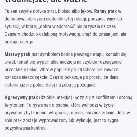
Tu sen zwykle dotyka strat, blokad albo lęków.
Ranny ptak
w
domu bywa obrazem niedomkniętej relacji, poczucia winy lub
sytuacji, w której „dobra wiadomość” nie przyszła na czas.
Czasem chodzi o osłabioną motywację: chęć do zmian jest, ale
brakuje energii.
Martwy ptak
jest symbolem końca pewnego etapu: kontakt się
urwał, temat się wypalił albo nadzieja na szybkie rozwiązanie
przestała działać. Wbrew popularnym strachom nie zawsze
oznacza nieszczęście. Często pokazuje po prostu, że dana
historia już nie poleci dalej i trzeba ją pożegnać.
Agresywny ptak
(dziobie, atakuje) łączy się z konfliktem i obroną
terytorium. To bywa sen o osobie, która wchodzi w życie
prywatne zbyt mocno: wtrąca się, ocenia, narzuca zdanie. Jeśli w
śnie ptak zostaje wyprowadzony lub wylatuje, jest to sygnał
odzyskiwania kontroli.