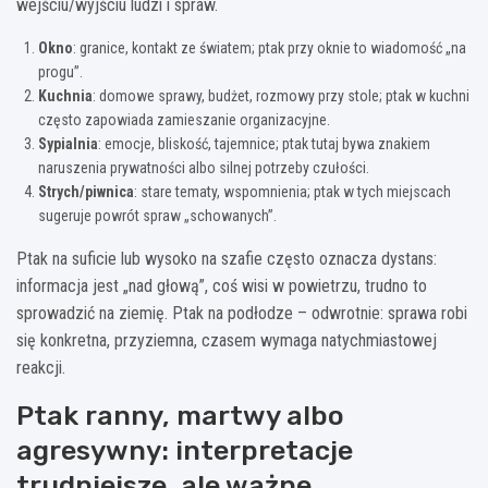
wejściu/wyjściu ludzi i spraw.
Okno
: granice, kontakt ze światem; ptak przy oknie to wiadomość „na
progu”.
Kuchnia
: domowe sprawy, budżet, rozmowy przy stole; ptak w kuchni
często zapowiada zamieszanie organizacyjne.
Sypialnia
: emocje, bliskość, tajemnice; ptak tutaj bywa znakiem
naruszenia prywatności albo silnej potrzeby czułości.
Strych/piwnica
: stare tematy, wspomnienia; ptak w tych miejscach
sugeruje powrót spraw „schowanych”.
Ptak na suficie lub wysoko na szafie często oznacza dystans:
informacja jest „nad głową”, coś wisi w powietrzu, trudno to
sprowadzić na ziemię. Ptak na podłodze – odwrotnie: sprawa robi
się konkretna, przyziemna, czasem wymaga natychmiastowej
reakcji.
Ptak ranny, martwy albo
agresywny: interpretacje
trudniejsze, ale ważne