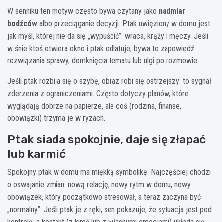
W senniku ten motyw często bywa czytany jako
nadmiar
bodźców
albo przeciąganie decyzji. Ptak uwięziony w domu jest
jak myśl, której nie da się „wypuścić”: wraca, krąży i męczy. Jeśli
w śnie ktoś otwiera okno i ptak odlatuje, bywa to zapowiedź
rozwiązania sprawy, domknięcia tematu lub ulgi po rozmowie.
Jeśli ptak rozbija się o szybę, obraz robi się ostrzejszy: to sygnał
zderzenia z ograniczeniami. Często dotyczy planów, które
wyglądają dobrze na papierze, ale coś (rodzina, finanse,
obowiązki) trzyma je w ryzach.
Ptak siada spokojnie, daje się złapać
lub karmić
Spokojny ptak w domu ma miękką symbolikę. Najczęściej chodzi
o oswajanie zmian: nową relację, nowy rytm w domu, nowy
obowiązek, który początkowo stresował, a teraz zaczyna być
„normalny”. Jeśli ptak je z ręki, sen pokazuje, że sytuacja jest pod
kontrolą, a kontakt (z kimś lub z własnymi emocjami) układa się