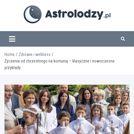
Skip
to
content
www.astrolodzy.pl
Home
Zdrowie i wellness
Życzenia od chrzestnego na komunię – klasyczne i nowoczesne
przykłady