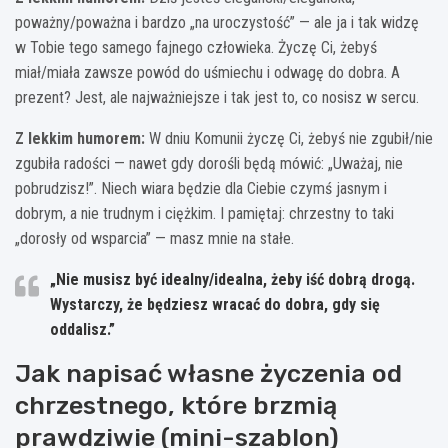
poważny/poważna i bardzo „na uroczystość” — ale ja i tak widzę
w Tobie tego samego fajnego człowieka. Życzę Ci, żebyś
miał/miała zawsze powód do uśmiechu i odwagę do dobra. A
prezent? Jest, ale najważniejsze i tak jest to, co nosisz w sercu.
Z lekkim humorem:
W dniu Komunii życzę Ci, żebyś nie zgubił/nie
zgubiła radości — nawet gdy dorośli będą mówić: „Uważaj, nie
pobrudzisz!”. Niech wiara będzie dla Ciebie czymś jasnym i
dobrym, a nie trudnym i ciężkim. I pamiętaj: chrzestny to taki
„dorosły od wsparcia” — masz mnie na stałe.
„Nie musisz być idealny/idealna, żeby iść dobrą drogą.
Wystarczy, że będziesz wracać do dobra, gdy się
oddalisz.”
Jak napisać własne życzenia od
chrzestnego, które brzmią
prawdziwie (mini-szablon)