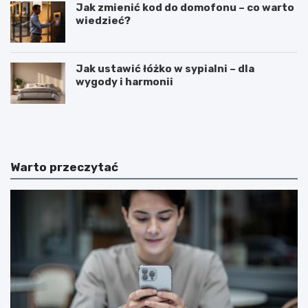
Jak zmienić kod do domofonu – co warto
wiedzieć?
Jak ustawić łóżko w sypialni – dla
wygody i harmonii
C
C
i
z
e
y
k
m
a
j
Warto przeczytać
w
e
o
s
s
t
t
k
k
o
i
s
n
m
a
i
t
c
e
z
m
n