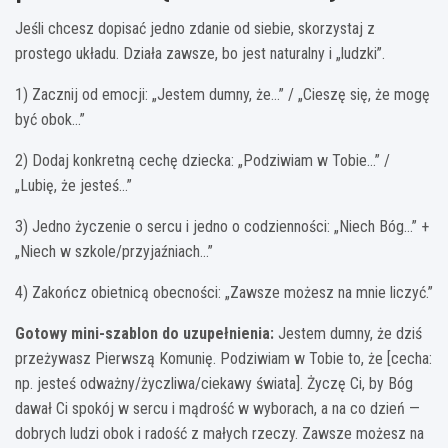
Jeśli chcesz dopisać jedno zdanie od siebie, skorzystaj z
prostego układu. Działa zawsze, bo jest naturalny i „ludzki”.
1) Zacznij od emocji: „Jestem dumny, że…” / „Cieszę się, że mogę
być obok…”
2) Dodaj konkretną cechę dziecka: „Podziwiam w Tobie…” /
„Lubię, że jesteś…”
3) Jedno życzenie o sercu i jedno o codzienności: „Niech Bóg…” +
„Niech w szkole/przyjaźniach…”
4) Zakończ obietnicą obecności: „Zawsze możesz na mnie liczyć.”
Gotowy mini-szablon do uzupełnienia:
Jestem dumny, że dziś
przeżywasz Pierwszą Komunię. Podziwiam w Tobie to, że [cecha:
np. jesteś odważny/życzliwa/ciekawy świata]. Życzę Ci, by Bóg
dawał Ci spokój w sercu i mądrość w wyborach, a na co dzień —
dobrych ludzi obok i radość z małych rzeczy. Zawsze możesz na