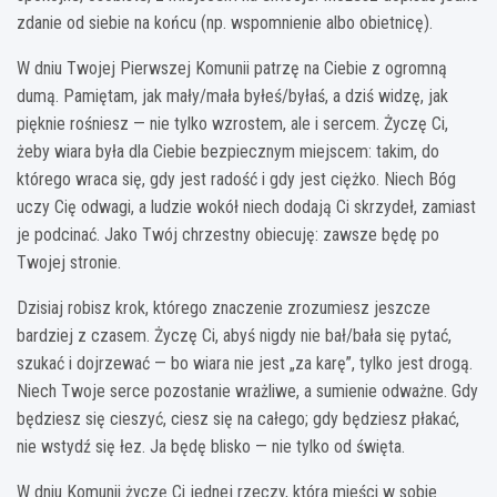
zdanie od siebie na końcu (np. wspomnienie albo obietnicę).
W dniu Twojej Pierwszej Komunii patrzę na Ciebie z ogromną
dumą. Pamiętam, jak mały/mała byłeś/byłaś, a dziś widzę, jak
pięknie rośniesz — nie tylko wzrostem, ale i sercem. Życzę Ci,
żeby wiara była dla Ciebie bezpiecznym miejscem: takim, do
którego wraca się, gdy jest radość i gdy jest ciężko. Niech Bóg
uczy Cię odwagi, a ludzie wokół niech dodają Ci skrzydeł, zamiast
je podcinać. Jako Twój chrzestny obiecuję: zawsze będę po
Twojej stronie.
Dzisiaj robisz krok, którego znaczenie zrozumiesz jeszcze
bardziej z czasem. Życzę Ci, abyś nigdy nie bał/bała się pytać,
szukać i dojrzewać — bo wiara nie jest „za karę”, tylko jest drogą.
Niech Twoje serce pozostanie wrażliwe, a sumienie odważne. Gdy
będziesz się cieszyć, ciesz się na całego; gdy będziesz płakać,
nie wstydź się łez. Ja będę blisko — nie tylko od święta.
W dniu Komunii życzę Ci jednej rzeczy, która mieści w sobie