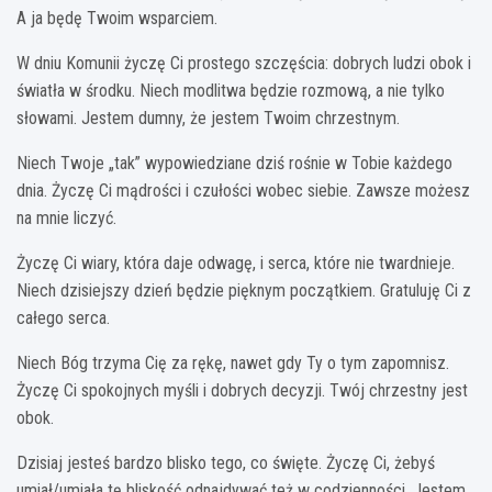
A ja będę Twoim wsparciem.
W dniu Komunii życzę Ci prostego szczęścia: dobrych ludzi obok i
światła w środku. Niech modlitwa będzie rozmową, a nie tylko
słowami. Jestem dumny, że jestem Twoim chrzestnym.
Niech Twoje „tak” wypowiedziane dziś rośnie w Tobie każdego
dnia. Życzę Ci mądrości i czułości wobec siebie. Zawsze możesz
na mnie liczyć.
Życzę Ci wiary, która daje odwagę, i serca, które nie twardnieje.
Niech dzisiejszy dzień będzie pięknym początkiem. Gratuluję Ci z
całego serca.
Niech Bóg trzyma Cię za rękę, nawet gdy Ty o tym zapomnisz.
Życzę Ci spokojnych myśli i dobrych decyzji. Twój chrzestny jest
obok.
Dzisiaj jesteś bardzo blisko tego, co święte. Życzę Ci, żebyś
umiał/umiała tę bliskość odnajdywać też w codzienności. Jestem