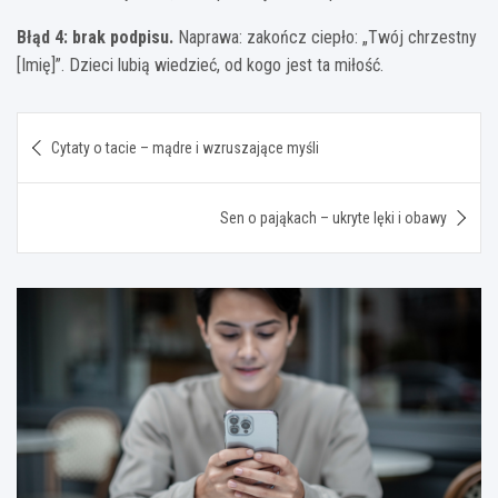
Błąd 4: brak podpisu.
Naprawa: zakończ ciepło: „Twój chrzestny
[Imię]”. Dzieci lubią wiedzieć, od kogo jest ta miłość.
Nawigacja
Cytaty o tacie – mądre i wzruszające myśli
wpisu
Sen o pająkach – ukryte lęki i obawy