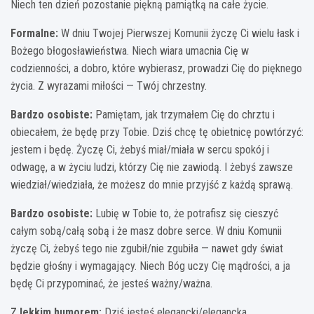
Niech ten dzień pozostanie piękną pamiątką na całe życie.
Formalne:
W dniu Twojej Pierwszej Komunii życzę Ci wielu łask i
Bożego błogosławieństwa. Niech wiara umacnia Cię w
codzienności, a dobro, które wybierasz, prowadzi Cię do pięknego
życia. Z wyrazami miłości — Twój chrzestny.
Bardzo osobiste:
Pamiętam, jak trzymałem Cię do chrztu i
obiecałem, że będę przy Tobie. Dziś chcę tę obietnicę powtórzyć:
jestem i będę. Życzę Ci, żebyś miał/miała w sercu spokój i
odwagę, a w życiu ludzi, którzy Cię nie zawiodą. I żebyś zawsze
wiedział/wiedziała, że możesz do mnie przyjść z każdą sprawą.
Bardzo osobiste:
Lubię w Tobie to, że potrafisz się cieszyć
całym sobą/całą sobą i że masz dobre serce. W dniu Komunii
życzę Ci, żebyś tego nie zgubił/nie zgubiła — nawet gdy świat
będzie głośny i wymagający. Niech Bóg uczy Cię mądrości, a ja
będę Ci przypominać, że jesteś ważny/ważna.
Z lekkim humorem:
Dziś jesteś elegancki/elegancka,