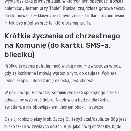
Wystarczy kilka prostych zdań, w których jest obecność, troska i
obietnica: „Jestem przy Tobie”. Poniżej znajdziesz gotowe teksty
do skopiowania — klasyczne i nowoczesne, krótkie i rozbudowane
— tak, byś mógł wybrać te, które brzmią jak Ty.
Krótkie życzenia od chrzestnego
na Komunię (do kartki, SMS-a,
bileciku)
Krótkie życzenia potrafią mieć wielką moc — zwłaszcza wtedy,
gdy są konkretne i mówią wprost o tym, co czujesz. Wybierz
jedno, skopiuj i dopisz imię dziecka, jeśli chcesz.
W dniu Twojej Pierwszej Komunii życzę Ci spokojnego serca i
odwagi, by wybierać dobro. Niech wiara będzie dla Ciebie
światłem, a nie obowiązkiem. Jestem obok — zawsze.
Dzisiaj robisz piękny krok. Życzę Ci, żebyś czuł/czuła, że Bóg jest
blisko także w zwykłych dniach. A ja, jako Twój chrzestny, będę