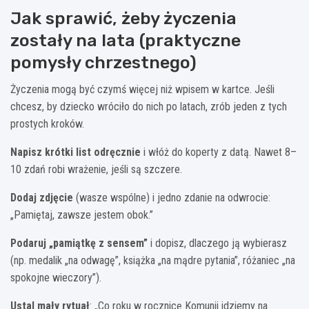
Jak sprawić, żeby życzenia
zostały na lata (praktyczne
pomysły chrzestnego)
Życzenia mogą być czymś więcej niż wpisem w kartce. Jeśli
chcesz, by dziecko wróciło do nich po latach, zrób jeden z tych
prostych kroków.
Napisz krótki list odręcznie
i włóż do koperty z datą. Nawet 8–
10 zdań robi wrażenie, jeśli są szczere.
Dodaj zdjęcie
(wasze wspólne) i jedno zdanie na odwrocie:
„Pamiętaj, zawsze jestem obok.”
Podaruj „pamiątkę z sensem”
i dopisz, dlaczego ją wybierasz
(np. medalik „na odwagę”, książka „na mądre pytania”, różaniec „na
spokojne wieczory”).
Ustal mały rytuał
: „Co roku w rocznicę Komunii idziemy na