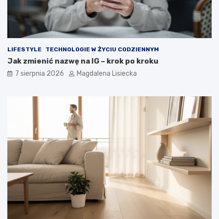
a
y
t
d
k
e
o
s
s
z
m
c
LIFESTYLE
TECHNOLOGIE W ŻYCIU CODZIENNYM
o
z
Jak zmienić nazwę na IG – krok po kroku
s
?
7 sierpnia 2026
Magdalena Lisiecka
u
–
w
i
e
d
z
i
a
ł
e
ś
o
t
y
m