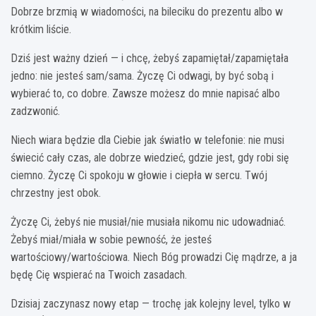
Dobrze brzmią w wiadomości, na bileciku do prezentu albo w
krótkim liście.
Dziś jest ważny dzień — i chcę, żebyś zapamiętał/zapamiętała
jedno: nie jesteś sam/sama. Życzę Ci odwagi, by być sobą i
wybierać to, co dobre. Zawsze możesz do mnie napisać albo
zadzwonić.
Niech wiara będzie dla Ciebie jak światło w telefonie: nie musi
świecić cały czas, ale dobrze wiedzieć, gdzie jest, gdy robi się
ciemno. Życzę Ci spokoju w głowie i ciepła w sercu. Twój
chrzestny jest obok.
Życzę Ci, żebyś nie musiał/nie musiała nikomu nic udowadniać.
Żebyś miał/miała w sobie pewność, że jesteś
wartościowy/wartościowa. Niech Bóg prowadzi Cię mądrze, a ja
będę Cię wspierać na Twoich zasadach.
Dzisiaj zaczynasz nowy etap — trochę jak kolejny level, tylko w