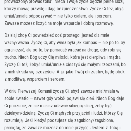
prowadzony/prowadzona”. Niech Twoje życie będzie pełne ludzi,
którzy mówią prawdę i dają bezpieczeństwo. Życzę Ci też, abyś
umiał/umiała odpoczywać — nie tylko ciałem, ale i sercem.
Zawsze możesz liczyć na moje wsparcie i dobrą rozmowę.
Dzisiaj chcę Ci powiedzieć coś prostego: jesteś dla mnie
ważny/ważna. Życzę Ci, aby wiara była jak kompas — nie po to, by
ograniczać, ale po to, by pomagać wracać na drogę, gdy robi się
trudno. Niech Bóg uczy Cię miłości, która jest cierpliwa i mądra.
Życzę Ci też, żebyś umiał/umiała cieszyć się małymi rzeczami, bo
z nich składa się szczęście. A ja, jako Twój chrzestny, będę obok:
z modlitwą, wsparciem i sercem.
W dniu Pierwszej Komunii życzę Ci, abyś zawsze miał/miała w
sobie światło — nawet gdy wokół pojawi się cień. Niech Bóg daje
Ci poczucie, że nie musisz udawać silnego/silnej, żeby być
dzielnym/dzielną. Życzę Ci mądrych przyjaciół i ludzi, którzy Cię
rozumieją. Jeśli kiedyś poczujesz się zagubiony/zagubiona,
pamiętaj, że zawsze możesz do mnie przyjść. Jestem z Tobą i