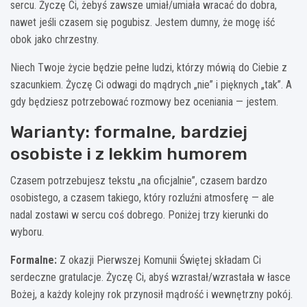
sercu. Życzę Ci, żebyś zawsze umiał/umiała wracać do dobra,
nawet jeśli czasem się pogubisz. Jestem dumny, że mogę iść
obok jako chrzestny.
Niech Twoje życie będzie pełne ludzi, którzy mówią do Ciebie z
szacunkiem. Życzę Ci odwagi do mądrych „nie” i pięknych „tak”. A
gdy będziesz potrzebować rozmowy bez oceniania — jestem.
Warianty: formalne, bardziej
osobiste i z lekkim humorem
Czasem potrzebujesz tekstu „na oficjalnie”, czasem bardzo
osobistego, a czasem takiego, który rozluźni atmosferę — ale
nadal zostawi w sercu coś dobrego. Poniżej trzy kierunki do
wyboru.
Formalne:
Z okazji Pierwszej Komunii Świętej składam Ci
serdeczne gratulacje. Życzę Ci, abyś wzrastał/wzrastała w łasce
Bożej, a każdy kolejny rok przynosił mądrość i wewnętrzny pokój.