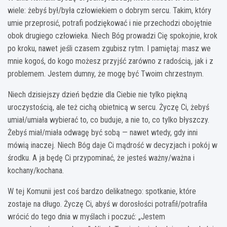
wiele: żebyś był/była człowiekiem o dobrym sercu. Takim, który
umie przeprosić, potrafi podziękować i nie przechodzi obojętnie
obok drugiego człowieka. Niech Bóg prowadzi Cię spokojnie, krok
po kroku, nawet jeśli czasem zgubisz rytm. I pamiętaj: masz we
mnie kogoś, do kogo możesz przyjść zarówno z radością, jak i z
problemem. Jestem dumny, że mogę być Twoim chrzestnym.
Niech dzisiejszy dzień będzie dla Ciebie nie tylko piękną
uroczystością, ale też cichą obietnicą w sercu. Życzę Ci, żebyś
umiał/umiała wybierać to, co buduje, a nie to, co tylko błyszczy.
Żebyś miał/miała odwagę być sobą — nawet wtedy, gdy inni
mówią inaczej. Niech Bóg daje Ci mądrość w decyzjach i pokój w
środku. A ja będę Ci przypominać, że jesteś ważny/ważna i
kochany/kochana.
W tej Komunii jest coś bardzo delikatnego: spotkanie, które
zostaje na długo. Życzę Ci, abyś w dorosłości potrafił/potrafiła
wrócić do tego dnia w myślach i poczuć: „Jestem