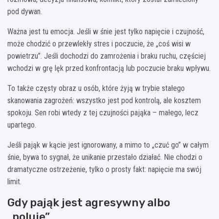
pod dywan.
Ważna jest tu emocja. Jeśli w śnie jest tylko napięcie i czujność,
może chodzić o przewlekły stres i poczucie, że „coś wisi w
powietrzu”. Jeśli dochodzi do zamrożenia i braku ruchu, częściej
wchodzi w grę lęk przed konfrontacją lub poczucie braku wpływu.
To także częsty obraz u osób, które żyją w trybie stałego
skanowania zagrożeń: wszystko jest pod kontrolą, ale kosztem
spokoju. Sen robi wtedy z tej czujności pająka – małego, lecz
upartego.
Jeśli pająk w kącie jest ignorowany, a mimo to „czuć go” w całym
śnie, bywa to sygnał, że unikanie przestało działać. Nie chodzi o
dramatyczne ostrzeżenie, tylko o prosty fakt: napięcie ma swój
limit.
Gdy pająk jest agresywny albo
„poluje”