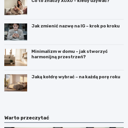
Co to znaczy XOXO – kiedy używać?
Jak zmienić nazwę na IG – krok po kroku
Minimalizm w domu – jak stworzyć
harmonijną przestrzeń?
Jaką kołdrę wybrać – na każdą porę roku
C
C
i
z
e
y
k
m
a
j
Warto przeczytać
w
e
o
s