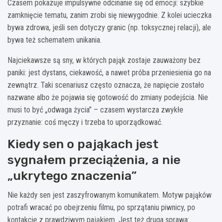
Czasem pokazuje impulsywne odcinanie się od emocji: szybkie
zamknięcie tematu, zanim zrobi się niewygodnie. Z kolei ucieczka
bywa zdrowa, jeśli sen dotyczy granic (np. toksycznej relacji), ale
bywa też schematem unikania.
Najciekawsze są sny, w których pająk zostaje zauważony bez
paniki: jest dystans, ciekawość, a nawet próba przeniesienia go na
zewnątrz. Taki scenariusz często oznacza, że napięcie zostało
nazwane albo że pojawia się gotowość do zmiany podejścia. Nie
musi to być „odwaga życia” – czasem wystarcza zwykłe
przyznanie: coś męczy i trzeba to uporządkować.
Kiedy sen o pająkach jest
sygnałem przeciążenia, a nie
„ukrytego znaczenia”
Nie każdy sen jest zaszyfrowanym komunikatem. Motyw pająków
potrafi wracać po obejrzeniu filmu, po sprzątaniu piwnicy, po
kontakcie z prawdziwym pająkiem. Jest też druga sprawa: