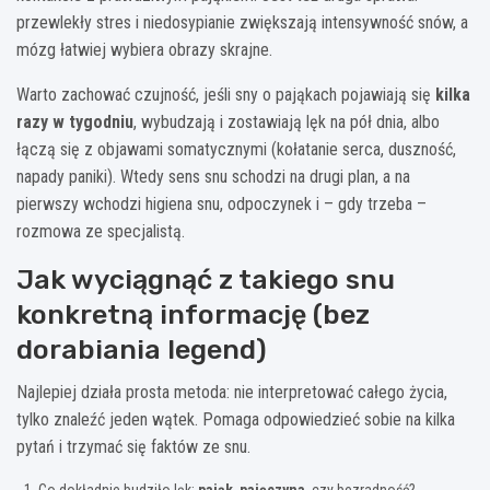
przewlekły stres i niedosypianie zwiększają intensywność snów, a
mózg łatwiej wybiera obrazy skrajne.
Warto zachować czujność, jeśli sny o pająkach pojawiają się
kilka
razy w tygodniu
, wybudzają i zostawiają lęk na pół dnia, albo
łączą się z objawami somatycznymi (kołatanie serca, duszność,
napady paniki). Wtedy sens snu schodzi na drugi plan, a na
pierwszy wchodzi higiena snu, odpoczynek i – gdy trzeba –
rozmowa ze specjalistą.
Jak wyciągnąć z takiego snu
konkretną informację (bez
dorabiania legend)
Najlepiej działa prosta metoda: nie interpretować całego życia,
tylko znaleźć jeden wątek. Pomaga odpowiedzieć sobie na kilka
pytań i trzymać się faktów ze snu.
Co dokładnie budziło lęk:
pająk
,
pajęczyna
, czy bezradność?