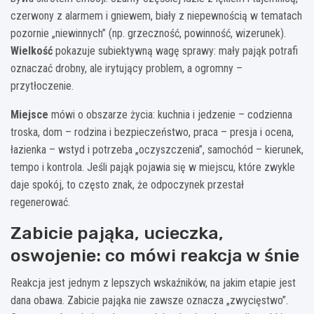
czerwony z alarmem i gniewem, biały z niepewnością w tematach
pozornie „niewinnych” (np. grzeczność, powinność, wizerunek).
Wielkość
pokazuje subiektywną wagę sprawy: mały pająk potrafi
oznaczać drobny, ale irytujący problem, a ogromny –
przytłoczenie.
Miejsce
mówi o obszarze życia: kuchnia i jedzenie – codzienna
troska, dom – rodzina i bezpieczeństwo, praca – presja i ocena,
łazienka – wstyd i potrzeba „oczyszczenia”, samochód – kierunek,
tempo i kontrola. Jeśli pająk pojawia się w miejscu, które zwykle
daje spokój, to często znak, że odpoczynek przestał
regenerować.
Zabicie pająka, ucieczka,
oswojenie: co mówi reakcja w śnie
Reakcja jest jednym z lepszych wskaźników, na jakim etapie jest
dana obawa. Zabicie pająka nie zawsze oznacza „zwycięstwo”.