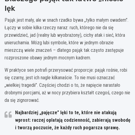
lęk
Pająk jest mały, ale w snach rzadko bywa „tylko małym owadem”.
Łączy w sobie kilka rzeczy naraz: ruch, którego nie da się
przewidzieć, jad (realny lub wyobrażony), cichy atak i sieć, która
unieruchamia. Mózg lubi symbole, które w jednym obrazie
mieszczą wiele znaczeń – dlatego pająk tak często zastępuje
rozproszone obawy jednym mocnym kadrem.
W praktyce sen potrafi przerysować proporcje: pająk rośnie, robi
się czarny, jest ich nagle kilkanaście. To nie musi oznaczać
„wielkiej tragedii”. Częściej chodzi o to, że napięcie narastało
drobnymi porcjami, aż w nocy przybiera kształt czegoś, czego nie
da się zignorować.
Najbardziej „pajęcze” lęki to te, które nie atakują
wprost:
raczej oplatają codzienność, zabierają swobodę
i tworzą poczucie, że każdy ruch pogarsza sprawę.