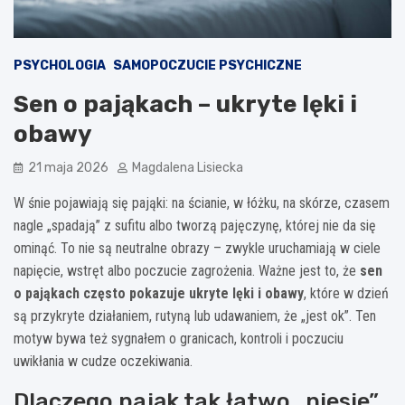
PSYCHOLOGIA
SAMOPOCZUCIE PSYCHICZNE
Sen o pająkach – ukryte lęki i
obawy
21 maja 2026
Magdalena Lisiecka
W śnie pojawiają się pająki: na ścianie, w łóżku, na skórze, czasem
nagle „spadają” z sufitu albo tworzą pajęczynę, której nie da się
ominąć. To nie są neutralne obrazy – zwykle uruchamiają w ciele
napięcie, wstręt albo poczucie zagrożenia. Ważne jest to, że
sen
o pająkach często pokazuje ukryte lęki i obawy
, które w dzień
są przykryte działaniem, rutyną lub udawaniem, że „jest ok”. Ten
motyw bywa też sygnałem o granicach, kontroli i poczuciu
uwikłania w cudze oczekiwania.
Dlaczego pająk tak łatwo „niesie”