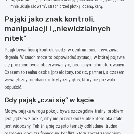
mnie ukłuje słowem”, strach przed plotką, oceną, karą.
Pająki jako znak kontroli,
manipulacji i „niewidzialnych
nitek”
Pająk bywa figurą kontroli: siedzi w centrum sieci i wyczuwa
drgania. W snach może to odpowiadać sytuacji, w której pojawia
się poczucie bycia obserwowanym, ocenianym albo sterowanym.
Czasem to realna osoba (przełożony, rodzic, partner), a czasem
wewnętrzny mechanizm: krytyczny głos, który nie pozwala
odpuścić.
Gdy pająk „czai się” w kącie
Motyw pająka w rogu pokoju bywa szczególnie trafny: problem
jest „gdzieś z boku”, niby nie przeszkadza, ale kątem oka stale
jest widoczny. Tak śnią się często tematy odkładane: trudna
rozmowa, decyzja finansowa, konflikt, który został zamieciony