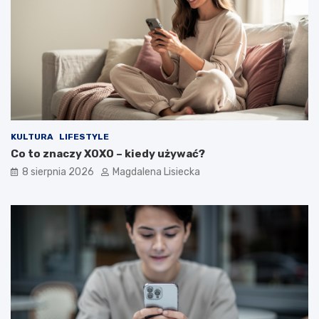
i
a
ł
e
ś
o
t
y
m
?
KULTURA
LIFESTYLE
Co to znaczy XOXO – kiedy używać?
8 sierpnia 2026
Magdalena Lisiecka