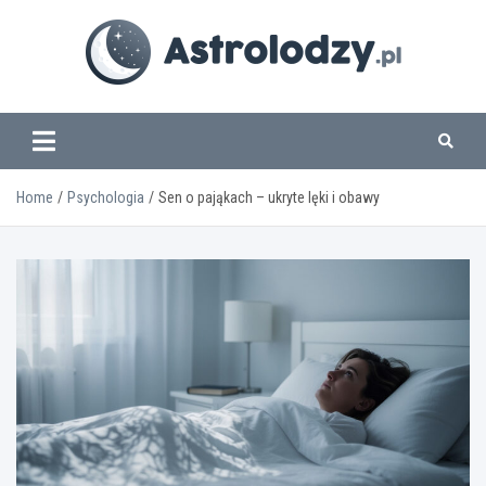
Skip
to
content
www.astrolodzy.pl
Home
Psychologia
Sen o pająkach – ukryte lęki i obawy