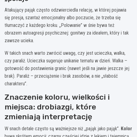
Atakujący pająk często odzwierciedla relację, w której pojawia
się presja, szantaż emocjonalny albo poczucie, że trzeba się
tłumaczyć z każdego kroku. „Polowanie” w śnie bywa też
obrazem autoagresji psychicznej: gonitwy za ideałem, który i tak
zawsze ucieka.
W takich snach warto zwrócić uwagę, czy jest ucieczka, walka,
czy paraliż. Ucieczka sugeruje unikanie tematu w dzień. Walka –
gotowość do postawienia granic (nawet jeśli na jawie jeszcze jej
brak). Paraliż – przeciążenie i brak zasobów, a nie „słabość
charakteru”.
Znaczenie koloru, wielkości i
miejsca: drobiazgi, które
zmieniają interpretację
W snach detale często są ważniejsze niż „pająk jako pająk”.
Kolor
bywa skrótem emocji: czarny częściej idzie z lękiem i tajemnicą,