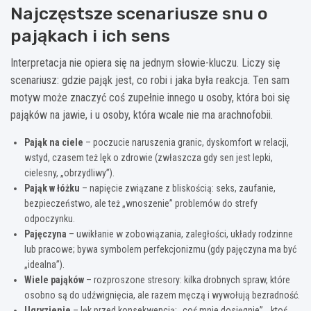
Najczęstsze scenariusze snu o
pająkach i ich sens
Interpretacja nie opiera się na jednym słowie-kluczu. Liczy się
scenariusz: gdzie pająk jest, co robi i jaka była reakcja. Ten sam
motyw może znaczyć coś zupełnie innego u osoby, która boi się
pająków na jawie, i u osoby, która wcale nie ma arachnofobii.
Pająk na ciele
– poczucie naruszenia granic, dyskomfort w relacji,
wstyd, czasem też lęk o zdrowie (zwłaszcza gdy sen jest lepki,
cielesny, „obrzydliwy”).
Pająk w łóżku
– napięcie związane z bliskością: seks, zaufanie,
bezpieczeństwo, ale też „wnoszenie” problemów do strefy
odpoczynku.
Pajęczyna
– uwikłanie w zobowiązania, zaległości, układy rodzinne
lub pracowe; bywa symbolem perfekcjonizmu (gdy pajęczyna ma być
„idealna”).
Wiele pająków
– rozproszone stresory: kilka drobnych spraw, które
osobno są do udźwignięcia, ale razem męczą i wywołują bezradność.
Ugryzienie
– lęk przed konsekwencją: „coś mnie dosięgnie”, „ktoś