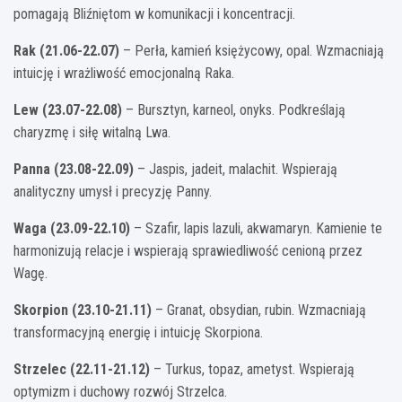
pomagają Bliźniętom w komunikacji i koncentracji.
Rak (21.06-22.07)
– Perła, kamień księżycowy, opal. Wzmacniają
intuicję i wrażliwość emocjonalną Raka.
Lew (23.07-22.08)
– Bursztyn, karneol, onyks. Podkreślają
charyzmę i siłę witalną Lwa.
Panna (23.08-22.09)
– Jaspis, jadeit, malachit. Wspierają
analityczny umysł i precyzję Panny.
Waga (23.09-22.10)
– Szafir, lapis lazuli, akwamaryn. Kamienie te
harmonizują relacje i wspierają sprawiedliwość cenioną przez
Wagę.
Skorpion (23.10-21.11)
– Granat, obsydian, rubin. Wzmacniają
transformacyjną energię i intuicję Skorpiona.
Strzelec (22.11-21.12)
– Turkus, topaz, ametyst. Wspierają
optymizm i duchowy rozwój Strzelca.