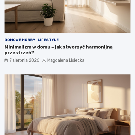
e
ś
o
t
y
m
?
DOMOWE HOBBY
LIFESTYLE
Minimalizm w domu – jak stworzyć harmonijną
przestrzeń?
7 sierpnia 2026
Magdalena Lisiecka