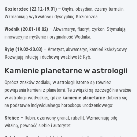
Koziorożec (22.12-19.01)
– Onyks, obsydian, czarny turmalin.
Wzmacniają wytrwałość i dyscyplinę Koziorożca.
Wodnik (20.01-18.02)
– Akwamaryn, fluoryt, cyrkon. Stymulują
innowacyjne myślenie i oryginalność Wodnika.
Ryby (19.02-20.03)
– Ametyst, akwamaryn, kamień księżycowy.
Rozwijają intuicję i duchową wrażliwość Ryb.
Kamienie planetarne w astrologii
Oprócz znaków zodiaku, w astrologii istotne są również
powiązania kamieni z planetami. Te związki są szczególnie ważne
w astrologii wedyjskiej, gdzie
kamienie planetarne
dobiera się
na podstawie indywidualnego horoskopu urodzeniowego:
Słońce
– Rubin, czerwony granat, rubellit. Wzmacniają siłę
witalną, pewność siebie i autorytet.