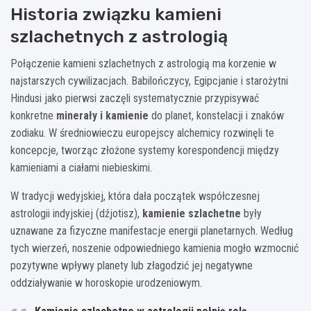
Historia związku kamieni
szlachetnych z astrologią
Połączenie kamieni szlachetnych z astrologią ma korzenie w
najstarszych cywilizacjach. Babilończycy, Egipcjanie i starożytni
Hindusi jako pierwsi zaczęli systematycznie przypisywać
konkretne
minerały i kamienie
do planet, konstelacji i znaków
zodiaku. W średniowieczu europejscy alchemicy rozwinęli te
koncepcje, tworząc złożone systemy korespondencji między
kamieniami a ciałami niebieskimi.
W tradycji wedyjskiej, która dała początek współczesnej
astrologii indyjskiej (dźjotisz),
kamienie szlachetne
były
uznawane za fizyczne manifestacje energii planetarnych. Według
tych wierzeń, noszenie odpowiedniego kamienia mogło wzmocnić
pozytywne wpływy planety lub złagodzić jej negatywne
oddziaływanie w horoskopie urodzeniowym.