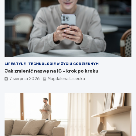
n
m
a
i
t
c
e
z
m
n
a
y
t
d
k
e
o
s
s
z
m
c
LIFESTYLE
TECHNOLOGIE W ŻYCIU CODZIENNYM
o
z
Jak zmienić nazwę na IG – krok po kroku
s
?
7 sierpnia 2026
Magdalena Lisiecka
u
–
w
i
e
d
z
i
a
ł