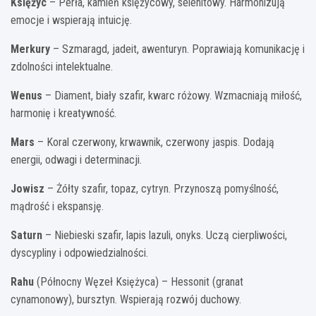
Księżyc
– Perła, kamień księżycowy, selenitowy. Harmonizują
emocje i wspierają intuicję.
Merkury
– Szmaragd, jadeit, awenturyn. Poprawiają komunikację i
zdolności intelektualne.
Wenus
– Diament, biały szafir, kwarc różowy. Wzmacniają miłość,
harmonię i kreatywność.
Mars
– Koral czerwony, krwawnik, czerwony jaspis. Dodają
energii, odwagi i determinacji.
Jowisz
– Żółty szafir, topaz, cytryn. Przynoszą pomyślność,
mądrość i ekspansję.
Saturn
– Niebieski szafir, lapis lazuli, onyks. Uczą cierpliwości,
dyscypliny i odpowiedzialności.
Rahu
(Północny Węzeł Księżyca) – Hessonit (granat
cynamonowy), bursztyn. Wspierają rozwój duchowy.