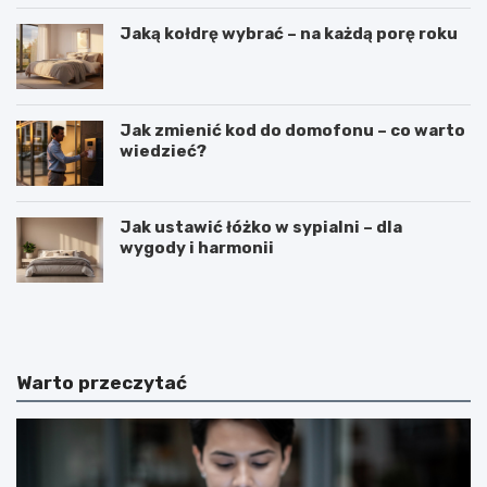
Jaką kołdrę wybrać – na każdą porę roku
Jak zmienić kod do domofonu – co warto
wiedzieć?
Jak ustawić łóżko w sypialni – dla
wygody i harmonii
C
C
i
z
e
y
k
m
a
j
Warto przeczytać
w
e
o
s
s
t
t
k
k
o
i
s