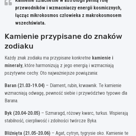
Kamienie szlachetne w astrologii pełnią rolę
przewodników i wzmacniaczy energii kosmicznych,
łącząc mikrokosmos człowieka z makrokosmosem
wszechświata.
Kamienie przypisane do znaków
zodiaku
Każdy znak zodiaku ma przypisane konkretne
kamienie i
minerały
, które harmonizują z jego energią i wzmacniają
pozytywne cechy. Oto najważniejsze powiązania:
Baran (21.03-19.04)
– Diament, rubin, krwawnik. Te kamienie
wzmacniają odwagę, pewność siebie i przywództwo typowe dla
Barana.
Byk (20.04-20.05)
– Szmaragd, różowy kwarc, turkus. Wspierają
stabilność, cierpliwość i zdolności twórcze Byka.
Bliźnięta (21.05-20.06)
– Agat, cytryn, tygrysie oko. Kamienie te