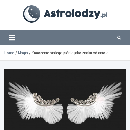
Skip
to
content
www.astrolodzy.pl
Home
Magia
Znaczenie białego piórka jako znaku od anioła