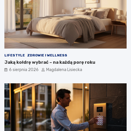
a
i
t
c
e
z
m
n
a
y
t
d
k
e
o
s
s
z
m
c
LIFESTYLE
ZDROWIE I WELLNESS
o
z
Jaką kołdrę wybrać – na każdą porę roku
s
?
6 sierpnia 2026
Magdalena Lisiecka
u
–
w
i
e
d
z
i
a
ł
e