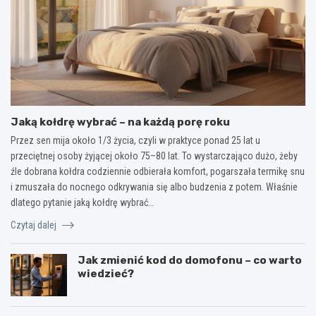
Jaką kołdrę wybrać – na każdą porę roku
Przez sen mija około 1/3 życia, czyli w praktyce ponad 25 lat u
przeciętnej osoby żyjącej około 75–80 lat. To wystarczająco dużo, żeby
źle dobrana kołdra codziennie odbierała komfort, pogarszała termikę snu
i zmuszała do nocnego odkrywania się albo budzenia z potem. Właśnie
dlatego pytanie jaką kołdrę wybrać…
Czytaj dalej
Jak zmienić kod do domofonu – co warto
wiedzieć?