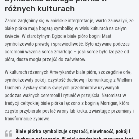
różnych kulturach
Zanim zagłębimy się w anielskie interpretacje, warto zauważyć, że
białe piórka mają bogatą symbolikę w wielu kulturach na całym
świecie. W starożytnym Egipcie białe pióro bogini Maat
symbolizowało prawdę i sprawiedliwość. Było używane podczas
ceremonii ważenia serca zmarłego – jeśli serce było lżejsze od
pióra, dusza mogła przejść do zaświatów.
W kulturach rdzennych Amerykanów białe pióra, szczególnie orle,
symbolizowały pokój, czystość duchową i komunikację z Wielkim
Duchem. Zyskały status świętych przedmiotów używanych
podczas ważnych ceremonii i rytuałów przejścia. Natomiast w
tradycji celtyckiej białe piórka łączono z boginią Morrigan, która
często przybierała postać wrony lub kruka, zwiastując przemiany i
transformacje życiowe.
Białe piórko symbolizuje czystość, niewinność, pokój i