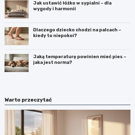
Jak ustawić łóżko w sypialni – dla
wygody i harmonii
Dlaczego dziecko chodzi na palcach –
kiedy to niepokoi?
Jaką temperaturę powinien mieć pies –
jaka jest norma?
C
C
i
z
e
y
k
m
a
j
Warto przeczytać
w
e
o
s
s
t
t
k
k
o
i
s
n
m