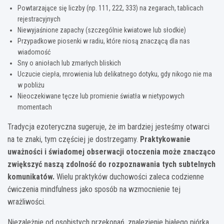
Powtarzające się liczby (np. 111, 222, 333) na zegarach, tablicach
rejestracyjnych
Niewyjaśnione zapachy (szczególnie kwiatowe lub słodkie)
Przypadkowe piosenki w radiu, które niosą znaczącą dla nas
wiadomość
Sny o aniołach lub zmarłych bliskich
Uczucie ciepła, mrowienia lub delikatnego dotyku, gdy nikogo nie ma
w pobliżu
Nieoczekiwane tęcze lub promienie światła w nietypowych
momentach
Tradycja ezoteryczna sugeruje, że im bardziej jesteśmy otwarci
na te znaki, tym częściej je dostrzegamy.
Praktykowanie
uważności i świadomej obserwacji otoczenia może znacząco
zwiększyć naszą zdolność do rozpoznawania tych subtelnych
komunikatów.
Wielu praktyków duchowości zaleca codzienne
ćwiczenia mindfulness jako sposób na wzmocnienie tej
wrażliwości.
Niezależnie od osobistych przekonań, znalezienie białego piórka