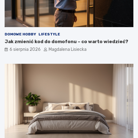
ś
o
t
y
m
?
DOMOWE HOBBY
LIFESTYLE
Jak zmienić kod do domofonu – co warto wiedzieć?
6 sierpnia 2026
Magdalena Lisiecka