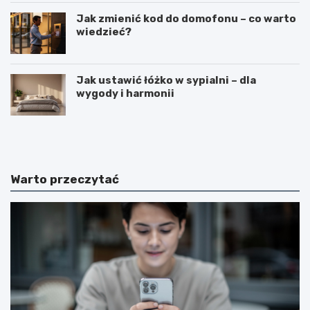
Jak zmienić kod do domofonu – co warto
wiedzieć?
Jak ustawić łóżko w sypialni – dla
wygody i harmonii
C
C
i
z
e
y
k
m
a
j
Warto przeczytać
w
e
o
s
s
t
t
k
k
o
i
s
n
m
a
i
t
c
e
z