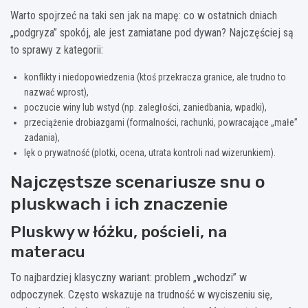
Warto spojrzeć na taki sen jak na mapę: co w ostatnich dniach
„podgryza” spokój, ale jest zamiatane pod dywan? Najczęściej są
to sprawy z kategorii:
konflikty i niedopowiedzenia (ktoś przekracza granice, ale trudno to
nazwać wprost),
poczucie winy lub wstyd (np. zaległości, zaniedbania, wpadki),
przeciążenie drobiazgami (formalności, rachunki, powracające „małe”
zadania),
lęk o prywatność (plotki, ocena, utrata kontroli nad wizerunkiem).
Najczęstsze scenariusze snu o
pluskwach i ich znaczenie
Pluskwy w łóżku, pościeli, na
materacu
To najbardziej klasyczny wariant: problem „wchodzi” w
odpoczynek. Często wskazuje na trudność w wyciszeniu się,