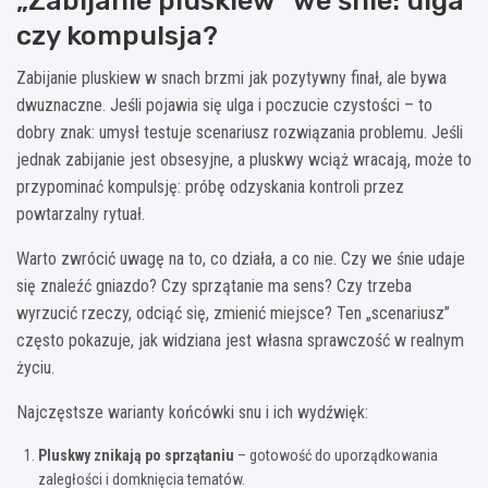
„Zabijanie pluskiew” we śnie: ulga
czy kompulsja?
Zabijanie pluskiew w snach brzmi jak pozytywny finał, ale bywa
dwuznaczne. Jeśli pojawia się ulga i poczucie czystości – to
dobry znak: umysł testuje scenariusz rozwiązania problemu. Jeśli
jednak zabijanie jest obsesyjne, a pluskwy wciąż wracają, może to
przypominać kompulsję: próbę odzyskania kontroli przez
powtarzalny rytuał.
Warto zwrócić uwagę na to, co działa, a co nie. Czy we śnie udaje
się znaleźć gniazdo? Czy sprzątanie ma sens? Czy trzeba
wyrzucić rzeczy, odciąć się, zmienić miejsce? Ten „scenariusz”
często pokazuje, jak widziana jest własna sprawczość w realnym
życiu.
Najczęstsze warianty końcówki snu i ich wydźwięk:
Pluskwy znikają po sprzątaniu
– gotowość do uporządkowania
zaległości i domknięcia tematów.