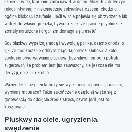
napięcie w tle, które nie znika nawet w domu. Może też dotyczyć
relacji intymnej – niekoniecznie seksualnej, czasem chodzi o
ogólną bliskość i zaufanie. Jeśli w śnie pojawia się obrzydzenie lub
wstręt do własnego łóżka, bywa to znak, że granice psychiczne
zostały naruszone i organizm domaga się „resetu”.
Gdy pluskwy wypełzają nocą i wywołują panikę, często chodzi o
lęk, że coś zostanie odkryte: błąd, tajemnica, słabość. Z kolei
spokojne obserwowanie pluskiew (bez silnych emocji) potrafi
sugerować, że problem jest już zauważony, ale jeszcze nie ma
decyzji, co z nim zrobić.
Ważny detal: czy sen kończy się wyrzuceniem pościeli, praniem,
wymianą materaca? Takie zakończenie częściej wiąże się z
gotowością do odcięcia źródła stresu, nawet jeśli jest to
kosztowne.
Pluskwy na ciele, ugryzienia,
swędzenie