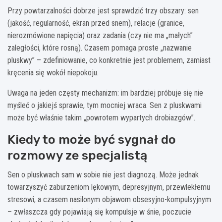
Przy powtarzalności dobrze jest sprawdzić trzy obszary: sen
(jakość, regularność, ekran przed snem), relacje (granice,
nierozmówione napięcia) oraz zadania (czy nie ma „małych”
zaległości, które rosną). Czasem pomaga proste „nazwanie
pluskwy” – zdefiniowanie, co konkretnie jest problemem, zamiast
kręcenia się wokół niepokoju.
Uwaga na jeden częsty mechanizm: im bardziej próbuje się nie
myśleć o jakiejś sprawie, tym mocniej wraca. Sen z pluskwami
może być właśnie takim „powrotem wypartych drobiazgów”.
Kiedy to może być sygnał do
rozmowy ze specjalistą
Sen o pluskwach sam w sobie nie jest diagnozą. Może jednak
towarzyszyć zaburzeniom lękowym, depresyjnym, przewlekłemu
stresowi, a czasem nasilonym objawom obsesyjno-kompulsyjnym
– zwłaszcza gdy pojawiają się kompulsje w śnie, poczucie