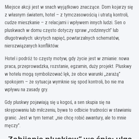
Miejsce akcji jest w snach wyjątkowo znaczące. Dom kojarzy się
z własnym światem, hotel – z tymczasowością i utratą kontroli,
cudze mieszkanie – z relacjami i wpływem innych ludzi. Sen o
pluskwach w domu często dotyczy spraw „rodzinnych” lub
długotrwałych: ukrytych napięć, powtarzalnych schematów,
nierozwiązanych konfliktów.
Hotel i podróż to częsty motyw, gdy życie jest w zmianie: nowa
praca, przeprowadzka, rozstanie, egzamin, duży projekt. Pluskwy
w hotelu mogą symbolizować lęk, że obce warunki „zarażą”
spokojem – że sytuacja wymknie się spod kontroli, bo nie ma
wpływu na zasady gry.
Gdy pluskwy pojawiają się u kogoś, a sen skupia się na
skrępowaniu lub milczeniu, bywa to odbicie trudności w stawianiu
granic. Jest w tym temat: „nie chcę robić awantury, ale to mnie
męczy”.