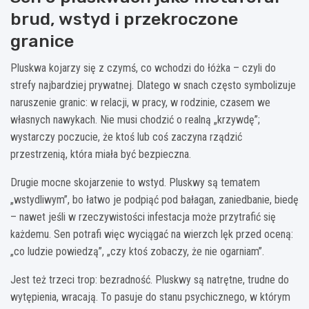
brud, wstyd i przekroczone
granice
Pluskwa kojarzy się z czymś, co wchodzi do łóżka – czyli do
strefy najbardziej prywatnej. Dlatego w snach często symbolizuje
naruszenie granic: w relacji, w pracy, w rodzinie, czasem we
własnych nawykach. Nie musi chodzić o realną „krzywdę”;
wystarczy poczucie, że ktoś lub coś zaczyna rządzić
przestrzenią, która miała być bezpieczna.
Drugie mocne skojarzenie to wstyd. Pluskwy są tematem
„wstydliwym”, bo łatwo je podpiąć pod bałagan, zaniedbanie, biedę
– nawet jeśli w rzeczywistości infestacja może przytrafić się
każdemu. Sen potrafi więc wyciągać na wierzch lęk przed oceną:
„co ludzie powiedzą”, „czy ktoś zobaczy, że nie ogarniam”.
Jest też trzeci trop: bezradność. Pluskwy są natrętne, trudne do
wytępienia, wracają. To pasuje do stanu psychicznego, w którym