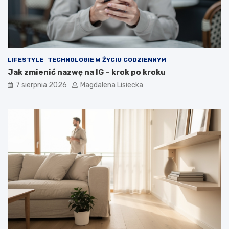
m
n
a
y
t
d
k
e
o
s
s
z
m
c
LIFESTYLE
TECHNOLOGIE W ŻYCIU CODZIENNYM
o
z
Jak zmienić nazwę na IG – krok po kroku
s
?
7 sierpnia 2026
Magdalena Lisiecka
u
–
w
i
e
d
z
i
a
ł
e
ś
o
t
y