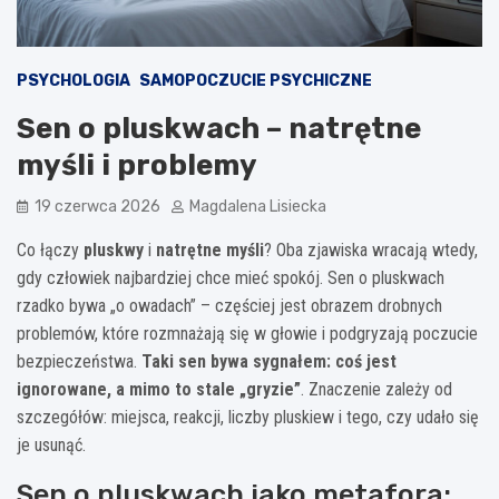
PSYCHOLOGIA
SAMOPOCZUCIE PSYCHICZNE
Sen o pluskwach – natrętne
myśli i problemy
19 czerwca 2026
Magdalena Lisiecka
Co łączy
pluskwy
i
natrętne myśli
? Oba zjawiska wracają wtedy,
gdy człowiek najbardziej chce mieć spokój. Sen o pluskwach
rzadko bywa „o owadach” – częściej jest obrazem drobnych
problemów, które rozmnażają się w głowie i podgryzają poczucie
bezpieczeństwa.
Taki sen bywa sygnałem: coś jest
ignorowane, a mimo to stale „gryzie”
. Znaczenie zależy od
szczegółów: miejsca, reakcji, liczby pluskiew i tego, czy udało się
je usunąć.
Sen o pluskwach jako metafora: