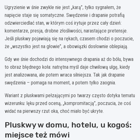
Ugryzienie w śnie zwykle nie jest „karą”, tylko sygnałem, że
napięcie staje się somatyczne. Swędzenie i drapanie potrafią
odzwierciedlać stan, w którym coś irytuje przez cały dzień:
komentarze, presja, drobne złośliwości, narastające pretensje.
Jeśli pluskwy pojawiają się na rękach, czasem chodzi o poczucie,
że „wszystko jest na głowie”, a obowiązki dosłownie oblepiają.
Gdy we śnie dochodzi do intensywnego drapania aż do bólu, bywa
to obraz błędnego koła: natrętna myśl daje chwilową ulgę, kiedy
jest analizowana, ale potem wraca silniejsza. Tak jak drapanie
swędzenia – pomaga na moment, a potem tylko zaognia.
Wariant z pluskwami pełzającymi po twarzy często dotyka tematu
wizerunku: lęku przed oceną, „kompromitacją”, poczucia, że coś
widać na pierwszy rzut oka, choć miało być ukryte.
Pluskwy w domu, hotelu, u kogoś:
miejsce też mówi