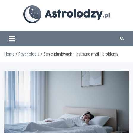
Skip
to
content
www.astrolodzy.pl
Home
Psychologia
Sen o pluskwach – natrętne myśli i problemy