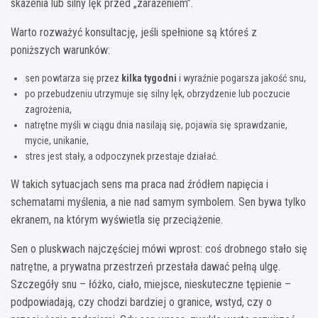
skażenia lub silny lęk przed „zarażeniem”.
Warto rozważyć konsultację, jeśli spełnione są któreś z
poniższych warunków:
sen powtarza się przez
kilka tygodni
i wyraźnie pogarsza jakość snu,
po przebudzeniu utrzymuje się silny lęk, obrzydzenie lub poczucie
zagrożenia,
natrętne myśli w ciągu dnia nasilają się, pojawia się sprawdzanie,
mycie, unikanie,
stres jest stały, a odpoczynek przestaje działać.
W takich sytuacjach sens ma praca nad źródłem napięcia i
schematami myślenia, a nie nad samym symbolem. Sen bywa tylko
ekranem, na którym wyświetla się przeciążenie.
Sen o pluskwach najczęściej mówi wprost: coś drobnego stało się
natrętne, a prywatna przestrzeń przestała dawać pełną ulgę.
Szczegóły snu – łóżko, ciało, miejsce, nieskuteczne tępienie –
podpowiadają, czy chodzi bardziej o granice, wstyd, czy o