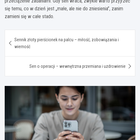
przeciążenie zadaniami. Gdy sen wraca, zwykle warto przyjrzeć
się temu, co w dzień jest „małe, ale nie do zniesienia”, zanim
zamieni się w całe stado.
Nawigacja
Sennik złoty pierścionek na palcu – miłość, zobowiązania i
wpisu
wierność
Sen o operacji – wewnętrzna przemiana i uzdrowienie