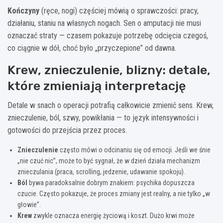
Kończyny
(ręce, nogi) częściej mówią o sprawczości: pracy,
działaniu, staniu na własnych nogach. Sen o amputacji nie musi
oznaczać straty — czasem pokazuje potrzebę odcięcia czegoś,
co ciągnie w dół, choć było „przyczepione” od dawna.
Krew, znieczulenie, blizny: detale,
które zmieniają interpretację
Detale w snach o operacji potrafią całkowicie zmienić sens. Krew,
znieczulenie, ból, szwy, powikłania — to język intensywności i
gotowości do przejścia przez proces.
Znieczulenie
często mówi o odcinaniu się od emocji. Jeśli we śnie
„nie czuć nic”, może to być sygnał, że w dzień działa mechanizm
znieczulania (praca, scrolling, jedzenie, udawanie spokoju).
Ból
bywa paradoksalnie dobrym znakiem: psychika dopuszcza
czucie. Często pokazuje, że proces zmiany jest realny, a nie tylko „w
głowie”.
Krew
zwykle oznacza energię życiową i koszt. Dużo krwi może