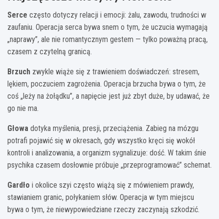
Serce
często dotyczy relacji i emocji: żalu, zawodu, trudności w
zaufaniu. Operacja serca bywa snem o tym, że uczucia wymagają
„naprawy”, ale nie romantycznym gestem — tylko poważną pracą,
czasem z czytelną granicą.
Brzuch
zwykle wiąże się z trawieniem doświadczeń: stresem,
lękiem, poczuciem zagrożenia. Operacja brzucha bywa o tym, że
coś „leży na żołądku”, a napięcie jest już zbyt duże, by udawać, że
go nie ma.
Głowa
dotyka myślenia, presji, przeciążenia. Zabieg na mózgu
potrafi pojawić się w okresach, gdy wszystko kręci się wokół
kontroli i analizowania, a organizm sygnalizuje: dość. W takim śnie
psychika czasem dosłownie próbuje „przeprogramować” schemat.
Gardło
i okolice szyi często wiążą się z mówieniem prawdy,
stawianiem granic, połykaniem słów. Operacja w tym miejscu
bywa o tym, że niewypowiedziane rzeczy zaczynają szkodzić.