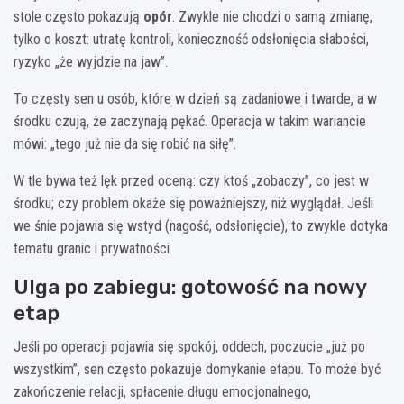
stole często pokazują
opór
. Zwykle nie chodzi o samą zmianę,
tylko o koszt: utratę kontroli, konieczność odsłonięcia słabości,
ryzyko „że wyjdzie na jaw”.
To częsty sen u osób, które w dzień są zadaniowe i twarde, a w
środku czują, że zaczynają pękać. Operacja w takim wariancie
mówi: „tego już nie da się robić na siłę”.
W tle bywa też lęk przed oceną: czy ktoś „zobaczy”, co jest w
środku; czy problem okaże się poważniejszy, niż wyglądał. Jeśli
we śnie pojawia się wstyd (nagość, odsłonięcie), to zwykle dotyka
tematu granic i prywatności.
Ulga po zabiegu: gotowość na nowy
etap
Jeśli po operacji pojawia się spokój, oddech, poczucie „już po
wszystkim”, sen często pokazuje domykanie etapu. To może być
zakończenie relacji, spłacenie długu emocjonalnego,