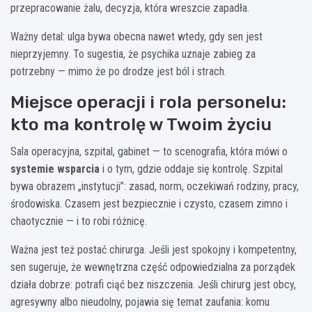
przepracowanie żalu, decyzja, która wreszcie zapadła.
Ważny detal: ulga bywa obecna nawet wtedy, gdy sen jest
nieprzyjemny. To sugestia, że psychika uznaje zabieg za
potrzebny — mimo że po drodze jest ból i strach.
Miejsce operacji i rola personelu:
kto ma kontrolę w Twoim życiu
Sala operacyjna, szpital, gabinet — to scenografia, która mówi o
systemie wsparcia
i o tym, gdzie oddaje się kontrolę. Szpital
bywa obrazem „instytucji”: zasad, norm, oczekiwań rodziny, pracy,
środowiska. Czasem jest bezpiecznie i czysto, czasem zimno i
chaotycznie — i to robi różnicę.
Ważna jest też postać chirurga. Jeśli jest spokojny i kompetentny,
sen sugeruje, że wewnętrzna część odpowiedzialna za porządek
działa dobrze: potrafi ciąć bez niszczenia. Jeśli chirurg jest obcy,
agresywny albo nieudolny, pojawia się temat zaufania: komu