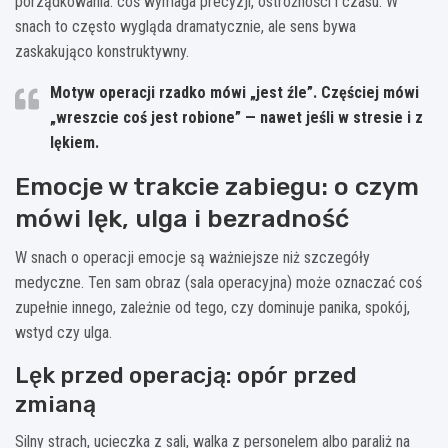
porządkowania: coś wymaga precyzji, ostrożności i czasu. W
snach to często wygląda dramatycznie, ale sens bywa
zaskakująco konstruktywny.
Motyw operacji rzadko mówi „jest źle”. Częściej mówi
„wreszcie coś jest robione” — nawet jeśli w stresie i z
lękiem.
Emocje w trakcie zabiegu: o czym
mówi lęk, ulga i bezradność
W snach o operacji emocje są ważniejsze niż szczegóły
medyczne. Ten sam obraz (sala operacyjna) może oznaczać coś
zupełnie innego, zależnie od tego, czy dominuje panika, spokój,
wstyd czy ulga.
Lęk przed operacją: opór przed
zmianą
Silny strach, ucieczka z sali, walka z personelem albo paraliż na