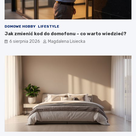
t
y
m
?
DOMOWE HOBBY
LIFESTYLE
Jak zmienić kod do domofonu – co warto wiedzieć?
6 sierpnia 2026
Magdalena Lisiecka