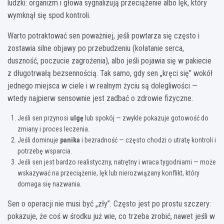
ludzki: organizm i głowa sygnalizują przeciążenie albo lęk, który
wymknął się spod kontroli.
Warto potraktować sen poważniej, jeśli powtarza się często i
zostawia silne objawy po przebudzeniu (kołatanie serca,
duszność, poczucie zagrożenia), albo jeśli pojawia się w pakiecie
z długotrwałą bezsennością. Tak samo, gdy sen „kręci się” wokół
jednego miejsca w ciele i w realnym życiu są dolegliwości —
wtedy najpierw sensownie jest zadbać o zdrowie fizyczne.
Jeśli sen przynosi
ulgę
lub spokój — zwykle pokazuje gotowość do
zmiany i proces leczenia.
Jeśli dominuje
panika
i bezradność — często chodzi o utratę kontroli i
potrzebę wsparcia.
Jeśli sen jest bardzo realistyczny, natrętny i wraca tygodniami — może
wskazywać na przeciążenie, lęk lub nierozwiązany konflikt, który
domaga się nazwania.
Sen o operacji nie musi być „zły”. Często jest po prostu szczery:
pokazuje, że coś w środku już wie, co trzeba zrobić, nawet jeśli w