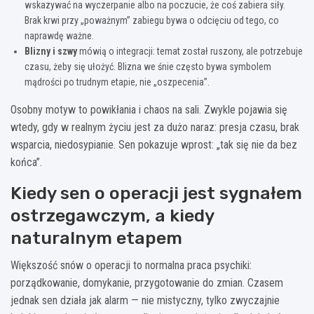
wskazywać na wyczerpanie albo na poczucie, że coś zabiera siły.
Brak krwi przy „poważnym” zabiegu bywa o odcięciu od tego, co
naprawdę ważne.
Blizny i szwy
mówią o integracji: temat został ruszony, ale potrzebuje
czasu, żeby się ułożyć. Blizna we śnie często bywa symbolem
mądrości po trudnym etapie, nie „oszpecenia”.
Osobny motyw to powikłania i chaos na sali. Zwykle pojawia się
wtedy, gdy w realnym życiu jest za dużo naraz: presja czasu, brak
wsparcia, niedosypianie. Sen pokazuje wprost: „tak się nie da bez
końca”.
Kiedy sen o operacji jest sygnałem
ostrzegawczym, a kiedy
naturalnym etapem
Większość snów o operacji to normalna praca psychiki:
porządkowanie, domykanie, przygotowanie do zmian. Czasem
jednak sen działa jak alarm — nie mistyczny, tylko zwyczajnie