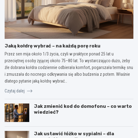
Jaką kołdrę wybrać – na każdą porę roku
Przez sen mija około 1/3 życia, czyli w praktyce ponad 25 lat u
przeciętnej osoby żyjącej około 75–80 lat. To wystarczająco dużo, żeby
źle dobrana kołdra codziennie odbierała komfort, pogarszała termikę snu
i zmuszała do nocnego odkrywania się albo budzenia z potem. Właśnie
dlatego pytanie jaką kołdrę wybrać…
Czytaj dalej
Jak zmienić kod do domofonu – co warto
wiedzieć?
Jak ustawić łóżko w sypialni – dla