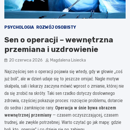
PSYCHOLOGIA
ROZWÓJ OSOBISTY
Sen o operacji – wewnętrzna
przemiana i uzdrowienie
20 czerwca 2026
Magdalena Lisiecka
Najczęściej sen o operacji pojawia się wtedy, gdy w głowie „coś
już boli”, ale w dzień udaje się to jeszcze omijać. Nagle motyw
skalpela, sali i lekarzy zaczyna mówić wprost o zmianie, której nie
da się zrobić na skróty. Taki sen rzadko dotyczy dosłownego
zdrowia, częściej pokazuje proces: rozcięcie problemu, dotarcie
do sedna i zamknięcie rany.
Operacja w śnie bywa obrazem
wewnętrznej przemiany
— czasem oczyszczającej, czasem
trudnej, ale zwykle potrzebnej. Warto czytać go jak mapę: gdzie
boli, kto „operuje” i co dzieje się po zabiegu.