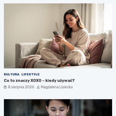
w
i
e
d
z
i
a
ł
e
ś
o
t
y
m
?
KULTURA
LIFESTYLE
Co to znaczy XOXO – kiedy używać?
8 sierpnia 2026
Magdalena Lisiecka