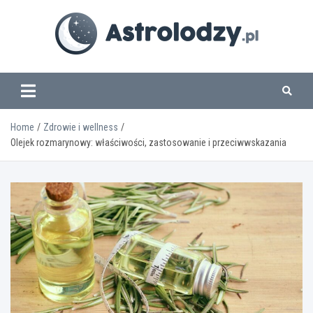
Skip
to
content
www.astrolodzy.pl
Home
Zdrowie i wellness
Olejek rozmarynowy: właściwości, zastosowanie i przeciwwskazania