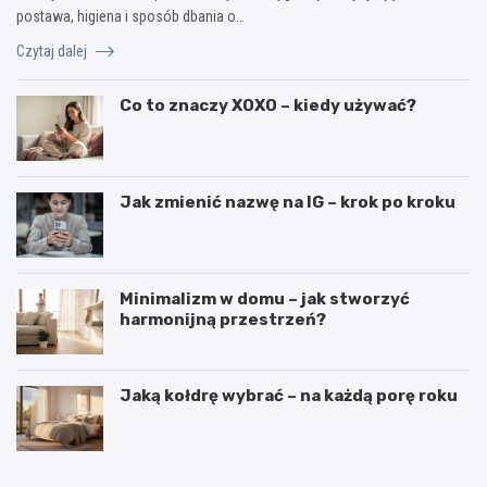
postawa, higiena i sposób dbania o…
Czytaj dalej
Co to znaczy XOXO – kiedy używać?
Jak zmienić nazwę na IG – krok po kroku
Minimalizm w domu – jak stworzyć
harmonijną przestrzeń?
Jaką kołdrę wybrać – na każdą porę roku
C
C
i
z