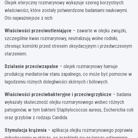
Olejek eteryczny rozmarynowy wykazuje szereg korzystnych
właściwości, które zostały potwierdzone badaniami naukowymi.
Oto najważniejsze z nich:
Właściwości przeciwutleniające
– zawarte w olejku związki,
szczególnie kwas rozmarynowy, neutralizują wolne rodniki,
chroniąc komórki przed stresem oksydacyjnym i przedwczesnym
starzeniem.
Działanie przeciwzapalne
– olejek rozmarynowy hamuje
produkcję mediatorów stanu zapalnego, co może być pomocne w
łagodzeniu różnych dolegliwości skórnych i bólowych.
Właściwości przeciwbakteryjne i przeciwgrzybicze
– badania
wykazały skuteczność olejku rozmarynowego wobec różnych
patogenów, w tym bakterii Staphylococcus aureus, Escherichia coli
oraz grzybów z rodzaju Candida.
Stymulacja krążenia
– aplikacja olejku rozmarynowego poprawia
mikrokrążenie w skórze, co przekłada się na lepsze odżywienie