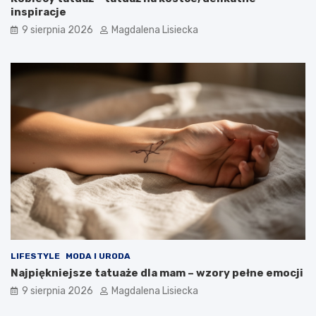
s
?
inspiracje
u
9 sierpnia 2026
Magdalena Lisiecka
–
w
i
e
d
z
i
a
ł
e
ś
o
t
y
m
?
LIFESTYLE
MODA I URODA
Najpiękniejsze tatuaże dla mam – wzory pełne emocji
9 sierpnia 2026
Magdalena Lisiecka