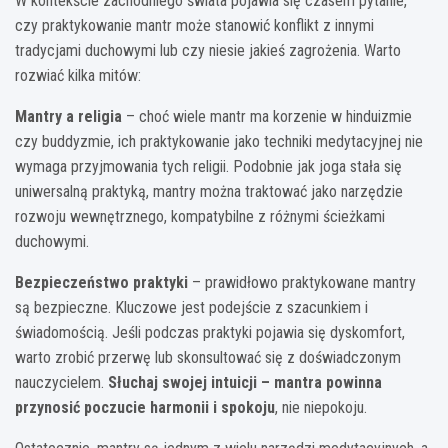
W kontekście zachodniego świata pojawia się czasem pytanie,
czy praktykowanie mantr może stanowić konflikt z innymi
tradycjami duchowymi lub czy niesie jakieś zagrożenia. Warto
rozwiać kilka mitów:
Mantry a religia
– choć wiele mantr ma korzenie w hinduizmie
czy buddyzmie, ich praktykowanie jako techniki medytacyjnej nie
wymaga przyjmowania tych religii. Podobnie jak joga stała się
uniwersalną praktyką, mantry można traktować jako narzędzie
rozwoju wewnętrznego, kompatybilne z różnymi ścieżkami
duchowymi.
Bezpieczeństwo praktyki
– prawidłowo praktykowane mantry
są bezpieczne. Kluczowe jest podejście z szacunkiem i
świadomością. Jeśli podczas praktyki pojawia się dyskomfort,
warto zrobić przerwę lub skonsultować się z doświadczonym
nauczycielem.
Słuchaj swojej intuicji – mantra powinna
przynosić poczucie harmonii i spokoju
, nie niepokoju.