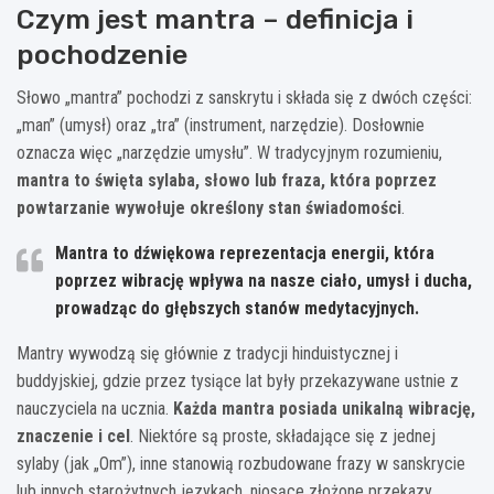
Czym jest mantra – definicja i
pochodzenie
Słowo „mantra” pochodzi z sanskrytu i składa się z dwóch części:
„man” (umysł) oraz „tra” (instrument, narzędzie). Dosłownie
oznacza więc „narzędzie umysłu”. W tradycyjnym rozumieniu,
mantra to święta sylaba, słowo lub fraza, która poprzez
powtarzanie wywołuje określony stan świadomości
.
Mantra to dźwiękowa reprezentacja energii, która
poprzez wibrację wpływa na nasze ciało, umysł i ducha,
prowadząc do głębszych stanów medytacyjnych.
Mantry wywodzą się głównie z tradycji hinduistycznej i
buddyjskiej, gdzie przez tysiące lat były przekazywane ustnie z
nauczyciela na ucznia.
Każda mantra posiada unikalną wibrację,
znaczenie i cel
. Niektóre są proste, składające się z jednej
sylaby (jak „Om”), inne stanowią rozbudowane frazy w sanskrycie
lub innych starożytnych językach, niosące złożone przekazy