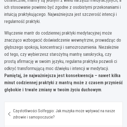
Ostatecznie, mantry są jednym z wielu narzędzi medytacyjnych, a
ich stosowanie powinno być zgodne z osobistymi przekonaniami i
intuicją praktykującego. Najważniejsza jest szczerość intencji i
regularność praktyki.
Włączenie mantr do codziennej praktyki medytacyjnej może
znacząco wzbogacić doświadczenie wewnętrzne, prowadząc do
głębszego spokoju, koncentracji i samozrozumienia. Niezależnie
od tego, czy wybierzesz starożytną mantrę sanskrycką, czy
prostą afirmację w swoim języku, regularna praktyka pozwoli ci
odkryć transformującą moc dźwięku i intencji w medytacji.
Pamiętaj, że najważniejsza jest konsekwencja – nawet kilka
minut codziennej praktyki z mantrą może z czasem przynieść
głębokie i trwałe zmiany w twoim życiu duchowym
.
Nawigacja
Częstotliwości Solfeggio: Jak muzyka może wpływać na nasze
wpisu
zdrowie i samopoczucie?