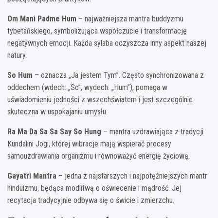
Om Mani Padme Hum
– najważniejsza mantra buddyzmu
tybetańskiego, symbolizująca współczucie i transformację
negatywnych emocji. Każda sylaba oczyszcza inny aspekt naszej
natury.
So Hum
– oznacza „Ja jestem Tym”. Często synchronizowana z
oddechem (wdech: „So”, wydech: „Hum”), pomaga w
uświadomieniu jedności z wszechświatem i jest szczególnie
skuteczna w uspokajaniu umysłu.
Ra Ma Da Sa Sa Say So Hung
– mantra uzdrawiająca z tradycji
Kundalini Jogi, której wibracje mają wspierać procesy
samouzdrawiania organizmu i równoważyć energię życiową.
Gayatri Mantra
– jedna z najstarszych i najpotężniejszych mantr
hinduizmu, będąca modlitwą o oświecenie i mądrość. Jej
recytacja tradycyjnie odbywa się o świcie i zmierzchu.