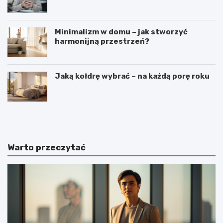
Minimalizm w domu – jak stworzyć
harmonijną przestrzeń?
Jaką kołdrę wybrać – na każdą porę roku
C
C
i
z
e
y
k
m
a
j
Warto przeczytać
w
e
o
s
s
t
t
k
k
o
i
s
n
m
a
i
t
c