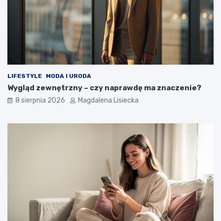
e
z
m
n
a
y
t
d
k
e
o
s
s
z
m
c
LIFESTYLE
MODA I URODA
o
z
Wygląd zewnętrzny – czy naprawdę ma znaczenie?
s
?
8 sierpnia 2026
Magdalena Lisiecka
u
–
w
i
e
d
z
i
a
ł
e
ś
o