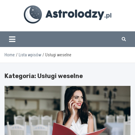
Skip
to
content
www.astrolodzy.pl
Home
Lista wpisów
Usługi weselne
Kategoria:
Usługi weselne