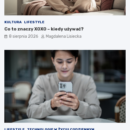
t
y
m
?
KULTURA
LIFESTYLE
Co to znaczy XOXO – kiedy używać?
8 sierpnia 2026
Magdalena Lisiecka
LIFESTYLE
TECHNOLOGIE W ŻYCIU CODZIENNYM