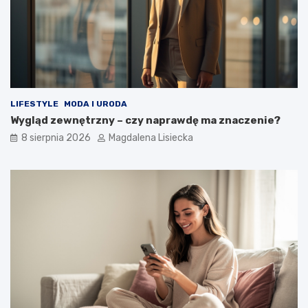
e
z
m
n
a
y
t
d
k
e
o
s
s
z
m
c
LIFESTYLE
MODA I URODA
o
z
Wygląd zewnętrzny – czy naprawdę ma znaczenie?
s
?
8 sierpnia 2026
Magdalena Lisiecka
u
–
w
i
e
d
z
i
a
ł
e
ś
o