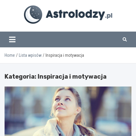
Skip
to
content
www.astrolodzy.pl
Home
Lista wpisów
Inspiracja i motywacja
Kategoria:
Inspiracja i motywacja