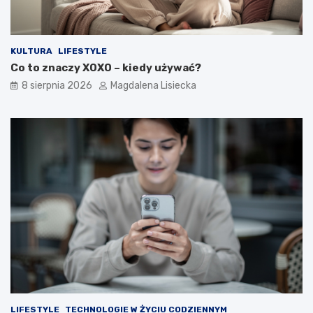
t
y
m
?
KULTURA
LIFESTYLE
Co to znaczy XOXO – kiedy używać?
8 sierpnia 2026
Magdalena Lisiecka
LIFESTYLE
TECHNOLOGIE W ŻYCIU CODZIENNYM