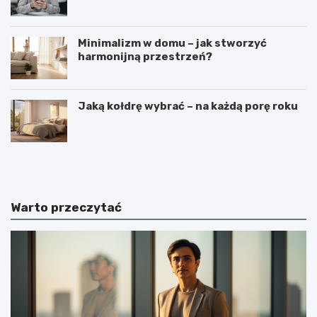
Minimalizm w domu – jak stworzyć
harmonijną przestrzeń?
Jaką kołdrę wybrać – na każdą porę roku
C
C
i
z
e
y
k
m
a
j
Warto przeczytać
w
e
o
s
s
t
t
k
k
o
i
s
n
m
a
i
t
c