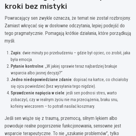
kroki bez mistyki
Powracający sen zwykle oznacza, że temat nie został rozbrojony.
Zamiast wkręcać się w dosłowne odczytania, lepiej podejść do
tego pragmatycznie. Pomagają krótkie działania, które porządkują
myśli.
Zapis
: dwie minuty po przebudzeniu – gdzie był ojciec, co zrobił, jaka
była emocja.
Pytanie kontrolne
: „W jakiej sprawie teraz najbardziej brakuje
wsparcia albo jasnej decyzji?”
Jedno niedopowiedziane zdanie
: dopisać na kartce, co chciałoby
się ojcu powiedzieć (bez wysyłania tego nigdzie).
Sprawdzenie napięcia w ciele
: jeśli sen podnosi stres, warto
zobaczyć, czy w realnym życiu nie ma przeciążenia, braku snu,
kofeiny wieczorem – to potrafi nasilać koszmary.
Jeśli sen wiąże się z traumą, przemocą, silnym lękiem albo
powoduje realne pogorszenie funkcjonowania, sensowne jest
wsparcie terapeutyczne. To nie „szukanie problemów”, tylko