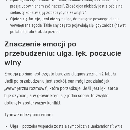
presja: „powinienem żyć inaczej”. Złość ojca niekiedy jest złością na
siebie, tylko łatwiej ją zobaczyć „na zewnątrz”.
Ojciec się śmieje, jest ciepły
– ulga, domknięcie pewnego etapu,
wewnętrzna zgoda. Takie sny często pojawiają się, gdy żałoba (nawet
po latach) robi krok do przodu.
Znaczenie emocji po
przebudzeniu: ulga, lęk, poczucie
winy
Emocja po śnie jest często bardziej diagnostyczna niż fabuła.
Jeśli po przebudzeniu jest spokój, sen mógł zadziałać jak
„wewnętrzna rozmowa”, która porządkuje. Jeśli jest lęk, serce
bije szybciej, a w głowie kręci się jedna scena, to zwykle
dotknięty został ważny konflikt.
Typowe odczytania emocji:
Ulga
– potrzeba wsparcia została symbolicznie „nakarmiona”; w tle