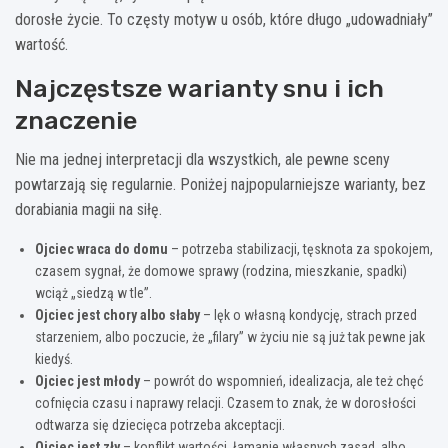
dorosłe życie. To częsty motyw u osób, które długo „udowadniały”
wartość.
Najczęstsze warianty snu i ich
znaczenie
Nie ma jednej interpretacji dla wszystkich, ale pewne sceny
powtarzają się regularnie. Poniżej najpopularniejsze warianty, bez
dorabiania magii na siłę.
Ojciec wraca do domu
– potrzeba stabilizacji, tęsknota za spokojem,
czasem sygnał, że domowe sprawy (rodzina, mieszkanie, spadki)
wciąż „siedzą w tle”.
Ojciec jest chory albo słaby
– lęk o własną kondycję, strach przed
starzeniem, albo poczucie, że „filary” w życiu nie są już tak pewne jak
kiedyś.
Ojciec jest młody
– powrót do wspomnień, idealizacja, ale też chęć
cofnięcia czasu i naprawy relacji. Czasem to znak, że w dorosłości
odtwarza się dziecięca potrzeba akceptacji.
Ojciec jest zły
– konflikt wartości, łamanie własnych zasad, albo