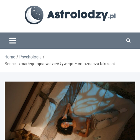
Skip
to
content
www.astrolodzy.pl
Home
Psychologia
Sennik: zmarłego ojca widzieć żywego – co oznacza taki sen?