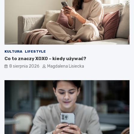
a
ł
e
ś
o
t
y
m
?
KULTURA
LIFESTYLE
Co to znaczy XOXO – kiedy używać?
8 sierpnia 2026
Magdalena Lisiecka