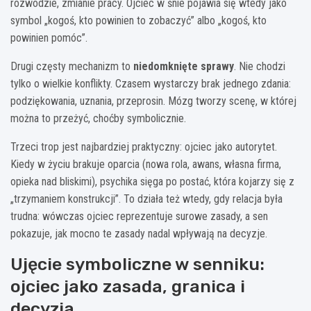
rozwodzie, zmianie pracy. Ojciec w śnie pojawia się wtedy jako
symbol „kogoś, kto powinien to zobaczyć” albo „kogoś, kto
powinien pomóc”.
Drugi częsty mechanizm to
niedomknięte sprawy
. Nie chodzi
tylko o wielkie konflikty. Czasem wystarczy brak jednego zdania:
podziękowania, uznania, przeprosin. Mózg tworzy scenę, w której
można to przeżyć, choćby symbolicznie.
Trzeci trop jest najbardziej praktyczny: ojciec jako autorytet.
Kiedy w życiu brakuje oparcia (nowa rola, awans, własna firma,
opieka nad bliskimi), psychika sięga po postać, która kojarzy się z
„trzymaniem konstrukcji”. To działa też wtedy, gdy relacja była
trudna: wówczas ojciec reprezentuje surowe zasady, a sen
pokazuje, jak mocno te zasady nadal wpływają na decyzje.
Ujęcie symboliczne w senniku:
ojciec jako zasada, granica i
decyzja