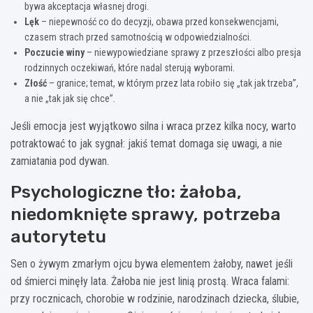
bywa akceptacja własnej drogi.
Lęk
– niepewność co do decyzji, obawa przed konsekwencjami,
czasem strach przed samotnością w odpowiedzialności.
Poczucie winy
– niewypowiedziane sprawy z przeszłości albo presja
rodzinnych oczekiwań, które nadal sterują wyborami.
Złość
– granice; temat, w którym przez lata robiło się „tak jak trzeba”,
a nie „tak jak się chce”.
Jeśli emocja jest wyjątkowo silna i wraca przez kilka nocy, warto
potraktować to jak sygnał: jakiś temat domaga się uwagi, a nie
zamiatania pod dywan.
Psychologiczne tło: żałoba,
niedomknięte sprawy, potrzeba
autorytetu
Sen o żywym zmarłym ojcu bywa elementem żałoby, nawet jeśli
od śmierci minęły lata. Żałoba nie jest linią prostą. Wraca falami:
przy rocznicach, chorobie w rodzinie, narodzinach dziecka, ślubie,