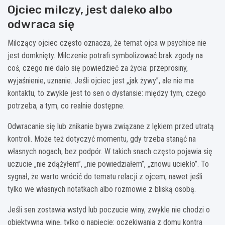
Ojciec milczy, jest daleko albo
odwraca się
Milczący ojciec często oznacza, że temat ojca w psychice nie
jest domknięty. Milczenie potrafi symbolizować brak zgody na
coś, czego nie dało się powiedzieć za życia: przeprosiny,
wyjaśnienie, uznanie. Jeśli ojciec jest „jak żywy”, ale nie ma
kontaktu, to zwykle jest to sen o dystansie: między tym, czego
potrzeba, a tym, co realnie dostępne.
Odwracanie się lub znikanie bywa związane z lękiem przed utratą
kontroli. Może też dotyczyć momentu, gdy trzeba stanąć na
własnych nogach, bez podpór. W takich snach często pojawia się
uczucie „nie zdążyłem”, „nie powiedziałem”, „znowu uciekło”. To
sygnał, że warto wrócić do tematu relacji z ojcem, nawet jeśli
tylko we własnych notatkach albo rozmowie z bliską osobą.
Jeśli sen zostawia wstyd lub poczucie winy, zwykle nie chodzi o
obiektywną winę, tylko o napięcie: oczekiwania z domu kontra