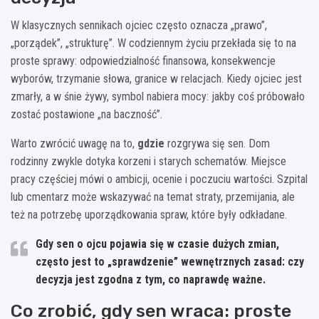
W klasycznych sennikach ojciec często oznacza „prawo”,
„porządek”, „strukturę”. W codziennym życiu przekłada się to na
proste sprawy: odpowiedzialność finansowa, konsekwencje
wyborów, trzymanie słowa, granice w relacjach. Kiedy ojciec jest
zmarły, a w śnie żywy, symbol nabiera mocy: jakby coś próbowało
zostać postawione „na baczność”.
Warto zwrócić uwagę na to,
gdzie
rozgrywa się sen. Dom
rodzinny zwykle dotyka korzeni i starych schematów. Miejsce
pracy częściej mówi o ambicji, ocenie i poczuciu wartości. Szpital
lub cmentarz może wskazywać na temat straty, przemijania, ale
też na potrzebę uporządkowania spraw, które były odkładane.
Gdy sen o ojcu pojawia się w czasie dużych zmian,
często jest to „sprawdzenie” wewnętrznych zasad: czy
decyzja jest zgodna z tym, co naprawdę ważne.
Co zrobić, gdy sen wraca: proste