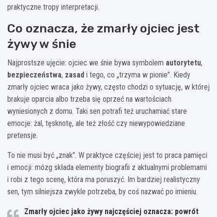
praktyczne tropy interpretacji.
Co oznacza, że zmarły ojciec jest
żywy w śnie
Najprostsze ujęcie: ojciec we śnie bywa symbolem
autorytetu
,
bezpieczeństwa
,
zasad
i tego, co „trzyma w pionie”. Kiedy
zmarły ojciec wraca jako żywy, często chodzi o sytuację, w której
brakuje oparcia albo trzeba się oprzeć na wartościach
wyniesionych z domu. Taki sen potrafi też uruchamiać stare
emocje: żal, tęsknotę, ale też złość czy niewypowiedziane
pretensje.
To nie musi być „znak”. W praktyce częściej jest to praca pamięci
i emocji: mózg składa elementy biografii z aktualnymi problemami
i robi z tego scenę, która ma poruszyć. Im bardziej realistyczny
sen, tym silniejsza zwykle potrzeba, by coś nazwać po imieniu.
Zmarły ojciec jako żywy
najczęściej oznacza: powrót