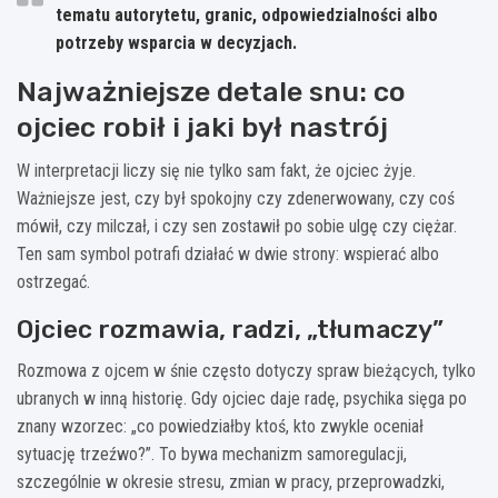
tematu autorytetu, granic, odpowiedzialności albo
potrzeby wsparcia w decyzjach.
Najważniejsze detale snu: co
ojciec robił i jaki był nastrój
W interpretacji liczy się nie tylko sam fakt, że ojciec żyje.
Ważniejsze jest, czy był spokojny czy zdenerwowany, czy coś
mówił, czy milczał, i czy sen zostawił po sobie ulgę czy ciężar.
Ten sam symbol potrafi działać w dwie strony: wspierać albo
ostrzegać.
Ojciec rozmawia, radzi, „tłumaczy”
Rozmowa z ojcem w śnie często dotyczy spraw bieżących, tylko
ubranych w inną historię. Gdy ojciec daje radę, psychika sięga po
znany wzorzec: „co powiedziałby ktoś, kto zwykle oceniał
sytuację trzeźwo?”. To bywa mechanizm samoregulacji,
szczególnie w okresie stresu, zmian w pracy, przeprowadzki,