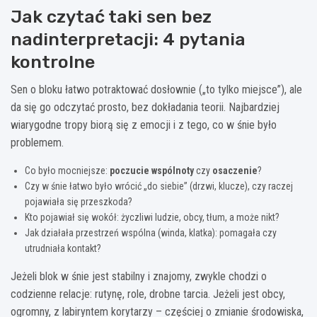
Jak czytać taki sen bez
nadinterpretacji: 4 pytania
kontrolne
Sen o bloku łatwo potraktować dosłownie („to tylko miejsce”), ale
da się go odczytać prosto, bez dokładania teorii. Najbardziej
wiarygodne tropy biorą się z emocji i z tego, co w śnie było
problemem.
Co było mocniejsze:
poczucie wspólnoty
czy
osaczenie
?
Czy w śnie łatwo było wrócić „do siebie” (drzwi, klucze), czy raczej
pojawiała się przeszkoda?
Kto pojawiał się wokół: życzliwi ludzie, obcy, tłum, a może nikt?
Jak działała przestrzeń wspólna (winda, klatka): pomagała czy
utrudniała kontakt?
Jeżeli blok w śnie jest stabilny i znajomy, zwykle chodzi o
codzienne relacje: rutynę, role, drobne tarcia. Jeżeli jest obcy,
ogromny, z labiryntem korytarzy – częściej o zmianie środowiska,