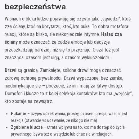
bezpieczeństwa
W snach o bloku ludzie pojawiają się często jako „sąsiedzi”: ktoś
zza ściany, ktoś na korytarzu, ktoś, kto puka. To dobra metafora
relacji, które są blisko, ale niekoniecznie intymne.
Hałas zza
ściany
może oznaczać, że cudze emocje lub decyzje
przeszkadzają bardziej, niż się to przyznaje. Cisza też jest
znacząca: czasem jest ulgą, a czasem wykluczeniem.
Drzwi
są granicą. Zamknięte, solidne drzwi mogą oznaczać
zdrową ochronę prywatności. Drzwi wypaczone, bez zamka,
niedomykające się – poczucie, że inni mają za łatwy dostęp.
Domofon i klucze to z kolei selekcja kontaktów: kto ma „wejście”,
kto zostaje na zewnątrz.
Pukanie
– czyjeś oczekiwania, prośby, czasem presja; ważna jest
reakcja (otwarcie vs udawanie, że nikogo nie ma).
Zgubione klucze
– utrata wpływu na to, kto ma dostęp do życia
prywatnego; bywa też o wstydzie lub chaosie w relacjach.