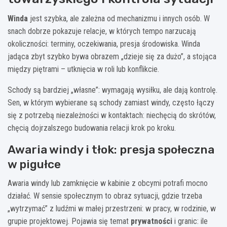
Winda
jest szybka, ale zależna od mechanizmu i innych osób. W
snach dobrze pokazuje relacje, w których tempo narzucają
okoliczności: terminy, oczekiwania, presja środowiska. Winda
jadąca zbyt szybko bywa obrazem „dzieje się za dużo”, a stojąca
między piętrami – utknięcia w roli lub konflikcie.
Schody są bardziej „własne”: wymagają wysiłku, ale dają kontrolę.
Sen, w którym wybierane są schody zamiast windy, często łączy
się z potrzebą niezależności w kontaktach: niechęcią do skrótów,
chęcią dojrzalszego budowania relacji krok po kroku.
Awaria windy i tłok: presja społeczna
w pigułce
Awaria windy lub zamknięcie w kabinie z obcymi potrafi mocno
działać. W sensie społecznym to obraz sytuacji, gdzie trzeba
„wytrzymać” z ludźmi w małej przestrzeni: w pracy, w rodzinie, w
grupie projektowej. Pojawia się temat
prywatności
i granic: ile