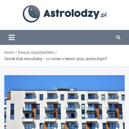
Skip
to
content
www.astrolodzy.pl
Home
Relacje międzyludzkie
Sennik blok mieszkalny – co mówi o twoim życiu społecznym?