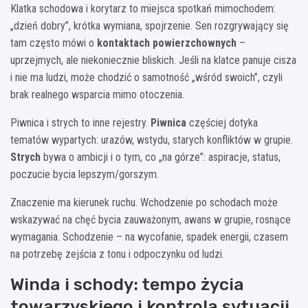
Klatka schodowa i korytarz to miejsca spotkań mimochodem:
„dzień dobry”, krótka wymiana, spojrzenie. Sen rozgrywający się
tam często mówi o
kontaktach powierzchownych
–
uprzejmych, ale niekoniecznie bliskich. Jeśli na klatce panuje cisza
i nie ma ludzi, może chodzić o samotność „wśród swoich”, czyli
brak realnego wsparcia mimo otoczenia.
Piwnica i strych to inne rejestry.
Piwnica
częściej dotyka
tematów wypartych: urazów, wstydu, starych konfliktów w grupie.
Strych
bywa o ambicji i o tym, co „na górze”: aspiracje, status,
poczucie bycia lepszym/gorszym.
Znaczenie ma kierunek ruchu. Wchodzenie po schodach może
wskazywać na chęć bycia zauważonym, awans w grupie, rosnące
wymagania. Schodzenie – na wycofanie, spadek energii, czasem
na potrzebę zejścia z tonu i odpoczynku od ludzi.
Winda i schody: tempo życia
towarzyskiego i kontrola sytuacji