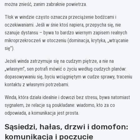
można znieść, zanim zabraknie powietrza.
Tłok w windzie często oznacza przeciążenie bodźcami i
oczekiwaniami. Jeśli w śnie ktoś napiera, przepycha się, nie
szanuje dystansu – bywa to bardzo wiernym zapisem realnych
mikroprzekroczeń w otoczeniu (dominacja, krytyka, „wtrącanie
się”).
Jeżeli winda zatrzymuje się na cudzym piętrze, a nie na
„własnym”, sen potrafi mówić o życiu według cudzych planów:
dopasowywaniu się, byciu wciągniętym w cudze sprawy, traceniu
kontaktu z własnymi potrzebami.
Winda, która działa idealnie i dowozi bez stresu, bywa natomiast
sygnałem, że relacje są poukładane: wiadomo, kto za co
odpowiada, a komunikacja jest prosta.
Sąsiedzi, hałas, drzwi i domofon:
komunikacja i poczucie