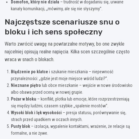
Domofon, który nie działa
– trudność w dogadaniu się, urwane
kanały komunikacji, „mówimy, ale się nie słyszymy”.
Najczęstsze scenariusze snu o
bloku i ich sens społeczny
Warto zwrócić uwagę na powtarzalne motywy, bo one zwykle
najcelniej opisują realne napięcia. Kilka scen szczególnie często
wraca w snach o blokach.
Błądzenie po klatce
i szukanie mieszkania – niepewność
przynależności: „gdzie jest moje miejsce wśród ludzi?”.
Nieznane piętro
lub obce mieszkanie – wejście w nowe środowisko
albo obawa przed oceną w nowej grupie.
Pożar w bloku
– konflikt, plotka lub emocje, które rozprzestrzeniają
się między ludźmi; czasem szybkie „spalenie mostów”.
Wysoki blok i lęk wysokości
– presja statusu, porównywanie się,
strach przed upadkiem w oczach innych.
Pusty blok
– izolacja, wypalenie kontaktami, wrażenie, że relacje są
formalne, a nie żywe.