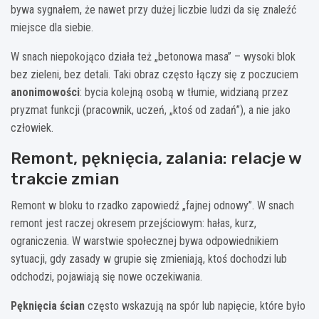
bywa sygnałem, że nawet przy dużej liczbie ludzi da się znaleźć
miejsce dla siebie.
W snach niepokojąco działa też „betonowa masa” – wysoki blok
bez zieleni, bez detali. Taki obraz często łączy się z poczuciem
anonimowości
: bycia kolejną osobą w tłumie, widzianą przez
pryzmat funkcji (pracownik, uczeń, „ktoś od zadań”), a nie jako
człowiek.
Remont, pęknięcia, zalania: relacje w
trakcie zmian
Remont w bloku to rzadko zapowiedź „fajnej odnowy”. W snach
remont jest raczej okresem przejściowym: hałas, kurz,
ograniczenia. W warstwie społecznej bywa odpowiednikiem
sytuacji, gdy zasady w grupie się zmieniają, ktoś dochodzi lub
odchodzi, pojawiają się nowe oczekiwania.
Pęknięcia ścian
często wskazują na spór lub napięcie, które było