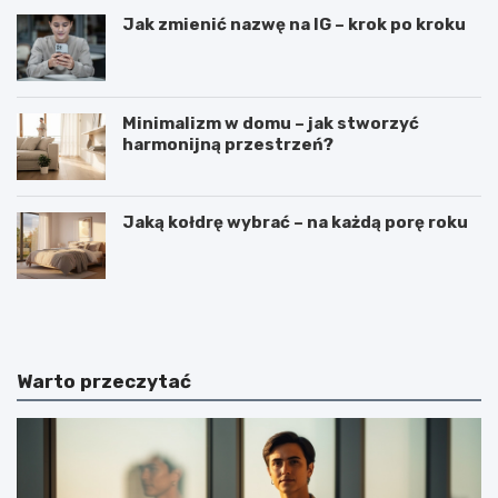
Jak zmienić nazwę na IG – krok po kroku
Minimalizm w domu – jak stworzyć
harmonijną przestrzeń?
Jaką kołdrę wybrać – na każdą porę roku
C
C
i
z
e
y
k
m
a
j
Warto przeczytać
w
e
o
s
s
t
t
k
k
o
i
s