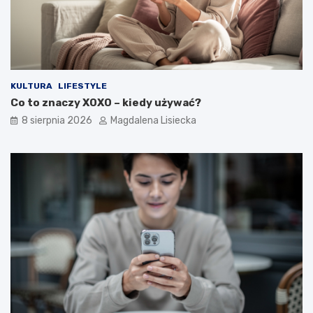
ś
o
t
y
m
?
KULTURA
LIFESTYLE
Co to znaczy XOXO – kiedy używać?
8 sierpnia 2026
Magdalena Lisiecka