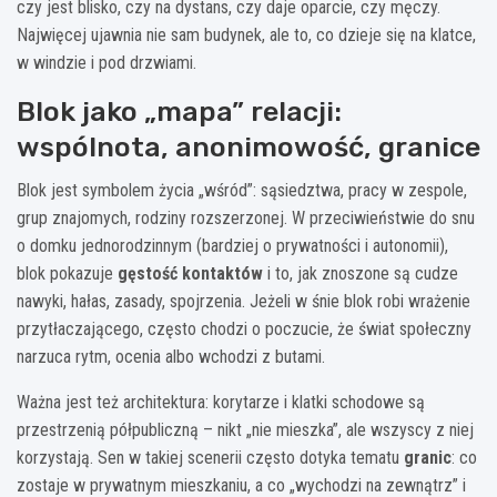
czy jest blisko, czy na dystans, czy daje oparcie, czy męczy.
Najwięcej ujawnia nie sam budynek, ale to, co dzieje się na klatce,
w windzie i pod drzwiami.
Blok jako „mapa” relacji:
wspólnota, anonimowość, granice
Blok jest symbolem życia „wśród”: sąsiedztwa, pracy w zespole,
grup znajomych, rodziny rozszerzonej. W przeciwieństwie do snu
o domku jednorodzinnym (bardziej o prywatności i autonomii),
blok pokazuje
gęstość kontaktów
i to, jak znoszone są cudze
nawyki, hałas, zasady, spojrzenia. Jeżeli w śnie blok robi wrażenie
przytłaczającego, często chodzi o poczucie, że świat społeczny
narzuca rytm, ocenia albo wchodzi z butami.
Ważna jest też architektura: korytarze i klatki schodowe są
przestrzenią półpubliczną – nikt „nie mieszka”, ale wszyscy z niej
korzystają. Sen w takiej scenerii często dotyka tematu
granic
: co
zostaje w prywatnym mieszkaniu, a co „wychodzi na zewnątrz” i