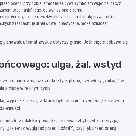
ęk przed oceną; przy dobrej atmosferze bywa symbolem wspólnej decyzji.
zasem „odcinanie” tego, co wyniesione z domu.
s społeczny; czasem zwykły obraz lęku przed utratą prywatności.
własnych zasadach”; jeśli nerwowe i chaotyczne, może oznaczać
się planowało), temat zwykle dotyczy granic. Jeśli cięcie odbywa się
ońcowego: ulga, żal, wstyd
 czy jest nierówno, czy zostaje łysa plama, czy włosy „znikają” w
ia zmianę w realnym życiu.
, wyjście z relacji, w której było duszno, rezygnację z cudzych
dzienności.
oś poszło za daleko: powiedziane słowa, zbyt szybka decyzja,
: „jak teraz wyglądać przed ludźmi?”, czyli lęk przed oceną i