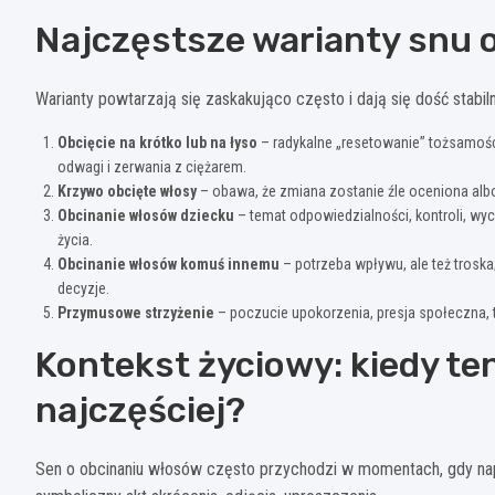
Najczęstsze warianty snu 
Warianty powtarzają się zaskakująco często i dają się dość stabiln
Obcięcie na krótko lub na łyso
– radykalne „resetowanie” tożsamości
odwagi i zerwania z ciężarem.
Krzywo obcięte włosy
– obawa, że zmiana zostanie źle oceniona albo 
Obcinanie włosów dziecku
– temat odpowiedzialności, kontroli, wy
życia.
Obcinanie włosów komuś innemu
– potrzeba wpływu, ale też trosk
decyzje.
Przymusowe strzyżenie
– poczucie upokorzenia, presja społeczna, t
Kontekst życiowy: kiedy te
najczęściej?
Sen o obcinaniu włosów często przychodzi w momentach, gdy napi