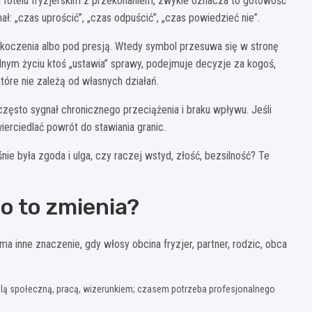
na fotelu fryzjerskim z przekonaniem, zwykle oznacza to gotowość
ał: „czas uprościć”, „czas odpuścić”, „czas powiedzieć nie”.
skoczenia albo pod presją. Wtedy symbol przesuwa się w stronę
ealnym życiu ktoś „ustawia” sprawy, podejmuje decyzje za kogoś,
tóre nie zależą od własnych działań.
o często sygnał chronicznego przeciążenia i braku wpływu. Jeśli
erciedlać powrót do stawiania granic.
nie była zgoda i ulga, czy raczej wstyd, złość, bezsilność? Te
co to zmienia?
 inne znaczenie, gdy włosy obcina fryzjer, partner, rodzic, obca
lą społeczną, pracą, wizerunkiem; czasem potrzeba profesjonalnego