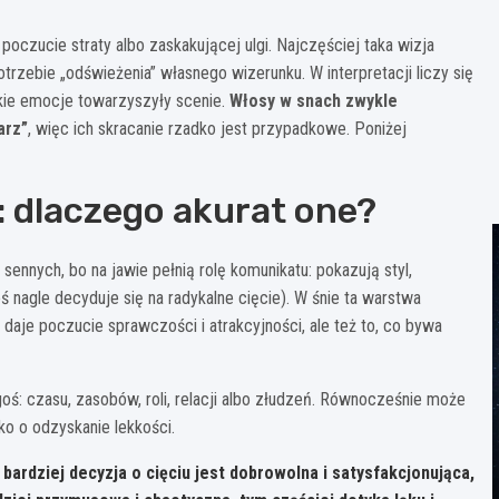
oczucie straty albo zaskakującej ulgi. Najczęściej taka wizja
otrzebie „odświeżenia” własnego wizerunku. W interpretacji liczy się
jakie emocje towarzyszyły scenie.
Włosy w snach zwykle
arz”
, więc ich skracanie rzadko jest przypadkowe. Poniżej
 dlaczego akurat one?
ennych, bo na jawie pełnią rolę komunikatu: pokazują styl,
ś nagle decyduje się na radykalne cięcie). W śnie ta warstwa
aje poczucie sprawczości i atrakcyjności, ale też to, co bywa
oś: czasu, zasobów, roli, relacji albo złudzeń. Równocześnie może
ko o odzyskanie lekkości.
bardziej decyzja o cięciu jest dobrowolna i satysfakcjonująca,