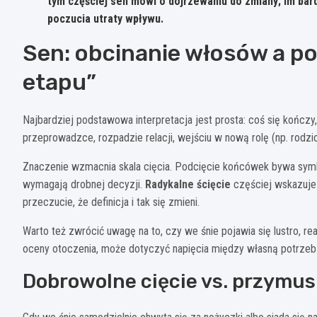
tym częściej sen mówi o dojrzewaniu do zmiany; im bard
poczucia utraty wpływu.
Sen: obcinanie włosów a p
etapu”
Najbardziej podstawowa interpretacja jest prosta: coś się kończy,
przeprowadzce, rozpadzie relacji, wejściu w nową rolę (np. rodzi
Znaczenie wzmacnia skala cięcia. Podcięcie końcówek bywa symbo
wymagają drobnej decyzji.
Radykalne ścięcie
częściej wskazuje 
przeczucie, że definicja i tak się zmieni.
Warto też zwrócić uwagę na to, czy we śnie pojawia się lustro, re
oceny otoczenia, może dotyczyć napięcia między własną potrzeb
Dobrowolne cięcie vs. przymu