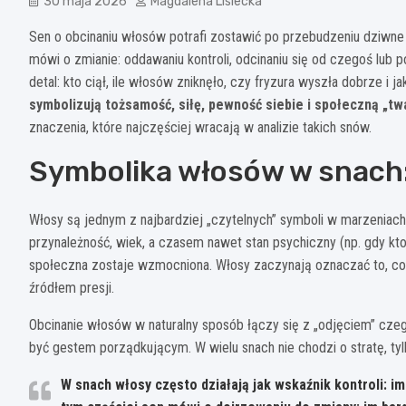
30 maja 2026
Magdalena Lisiecka
Sen o obcinaniu włosów potrafi zostawić po przebudzeniu dziwne p
mówi o zmianie: oddawaniu kontroli, odcinaniu się od czegoś lub p
detal: kto ciął, ile włosów zniknęło, czy fryzura wyszła dobrze i 
symbolizują tożsamość, siłę, pewność siebie i społeczną „tw
znaczenia, które najczęściej wracają w analizie takich snów.
Symbolika włosów w snach:
Włosy są jednym z najbardziej „czytelnych” symboli w marzeniach s
przynależność, wiek, a czasem nawet stan psychiczny (np. gdy kto
społeczna zostaje wzmocniona. Włosy zaczynają oznaczać to, co d
źródłem presji.
Obcinanie włosów w naturalny sposób łączy się z „odjęciem” czeg
być gestem porządkującym. W wielu snach nie chodzi o stratę, tyl
W snach włosy często działają jak wskaźnik kontroli:
im 