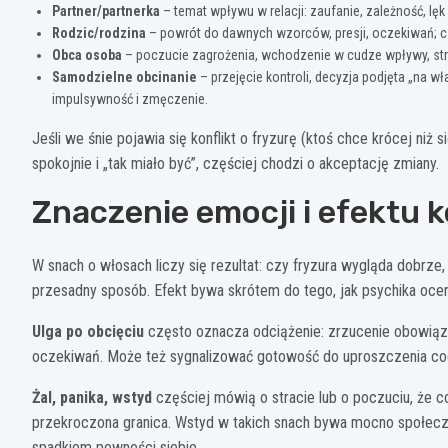
Partner/partnerka
– temat wpływu w relacji: zaufanie, zależność, l
Rodzic/rodzina
– powrót do dawnych wzorców, presji, oczekiwań; c
Obca osoba
– poczucie zagrożenia, wchodzenie w cudze wpływy, stre
Samodzielne obcinanie
– przejęcie kontroli, decyzja podjęta „na 
impulsywność i zmęczenie.
Jeśli we śnie pojawia się konflikt o fryzurę (ktoś chce krócej niż 
spokojnie i „tak miało być”, częściej chodzi o akceptację zmiany.
Znaczenie emocji i efektu k
W snach o włosach liczy się rezultat: czy fryzura wygląda dobrze,
przesadny sposób. Efekt bywa skrótem do tego, jak psychika ocen
Ulga po obcięciu
często oznacza odciążenie: zrzucenie obowiązku
oczekiwań. Może też sygnalizować gotowość do uproszczenia co
Żal, panika, wstyd
częściej mówią o stracie lub o poczuciu, że c
przekroczona granica. Wstyd w takich snach bywa mocno społeczny
spadkiem pewności siebie.