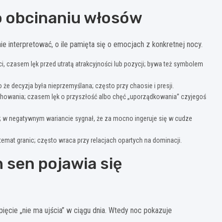
o obcinaniu włosów
ie interpretować, o ile pamięta się o emocjach z konkretnej nocy.
, czasem lęk przed utratą atrakcyjności lub pozycji; bywa też symbolem
że decyzja była nieprzemyślana; często przy chaosie i presji.
chowania; czasem lęk o przyszłość albo chęć „uporządkowania” czyjegoś
a; w negatywnym wariancie sygnał, że za mocno ingeruje się w cudze
emat granic; często wraca przy relacjach opartych na dominacji.
n sen pojawia się
ęcie „nie ma ujścia” w ciągu dnia. Wtedy noc pokazuje