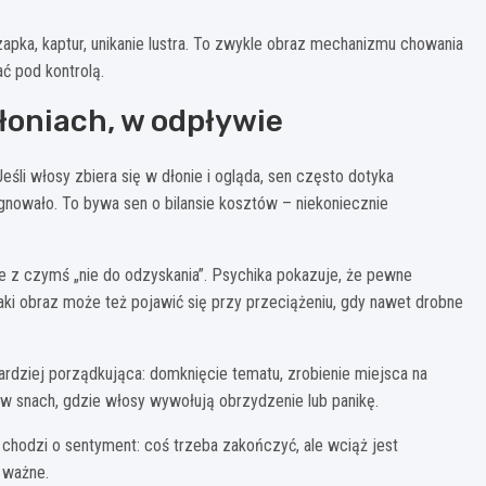
apka, kaptur, unikanie lustra. To zwykle obraz mechanizmu chowania
ć pod kontrolą.
łoniach, w odpływie
śli włosy zbiera się w dłonie i ogląda, sen często dotyka
ygnowało. To bywa sen o bilansie kosztów – niekoniecznie
e z czymś „nie do odzyskania”. Psychika pokazuje, że pewne
Taki obraz może też pojawić się przy przeciążeniu, gdy nawet drobne
ardziej porządkująca: domknięcie tematu, zrobienie miejsca na
 w snach, gdzie włosy wywołują obrzydzenie lub panikę.
hodzi o sentyment: coś trzeba zakończyć, ale wciąż jest
y ważne.