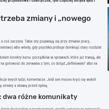
ziej przymusowa i chaotyczna, tym częściej dotyka lęku i
otrzeba zmiany i „nowego
 a coś zaczyna. Takie sny pojawiają się przy zmianie pracy,
cielstwo) albo wtedy, gdy psychika próbuje domknąć stary rozdział.
lem korekty kursu: porządków w sprawach, które już trwają, ale
na gotowość do zerwania z tym, co dotąd „definiowało” albo na
akcje innych ludzi, komentarze. Jeśli sen mocno kręci się wokół
ą zmiany a obawą przed opinią.
s: dwa różne komunikaty