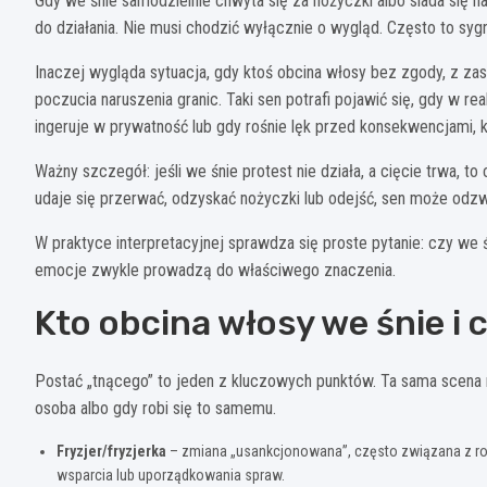
Gdy we śnie samodzielnie chwyta się za nożyczki albo siada się 
do działania. Nie musi chodzić wyłącznie o wygląd. Często to sygn
Inaczej wygląda sytuacja, gdy ktoś obcina włosy bez zgody, z za
poczucia naruszenia granic. Taki sen potrafi pojawić się, gdy w r
ingeruje w prywatność lub gdy rośnie lęk przed konsekwencjami, k
Ważny szczegół: jeśli we śnie protest nie działa, a cięcie trwa, t
udaje się przerwać, odzyskać nożyczki lub odejść, sen może odzwi
W praktyce interpretacyjnej sprawdza się proste pytanie: czy we ś
emocje zwykle prowadzą do właściwego znaczenia.
Kto obcina włosy we śnie i 
Postać „tnącego” to jeden z kluczowych punktów. Ta sama scena ma
osoba albo gdy robi się to samemu.
Fryzjer/fryzjerka
– zmiana „usankcjonowana”, często związana z ro
wsparcia lub uporządkowania spraw.