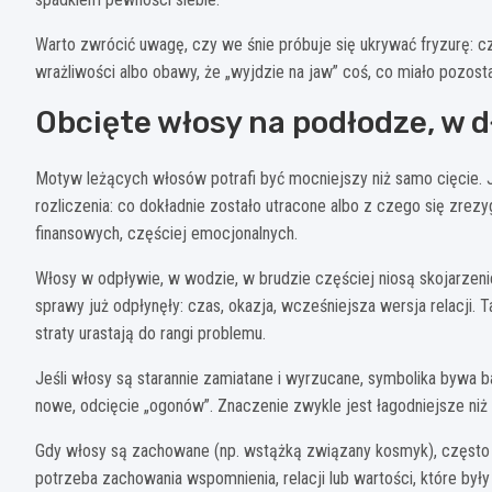
Warto zwrócić uwagę, czy we śnie próbuje się ukrywać fryzurę: cz
wrażliwości albo obawy, że „wyjdzie na jaw” coś, co miało pozosta
Obcięte włosy na podłodze, w d
Motyw leżących włosów potrafi być mocniejszy niż samo cięcie. Je
rozliczenia: co dokładnie zostało utracone albo z czego się zrez
finansowych, częściej emocjonalnych.
Włosy w odpływie, w wodzie, w brudzie częściej niosą skojarzeni
sprawy już odpłynęły: czas, okazja, wcześniejsza wersja relacji. 
straty urastają do rangi problemu.
Jeśli włosy są starannie zamiatane i wyrzucane, symbolika bywa b
nowe, odcięcie „ogonów”. Znaczenie zwykle jest łagodniejsze niż
Gdy włosy są zachowane (np. wstążką związany kosmyk), często c
potrzeba zachowania wspomnienia, relacji lub wartości, które był