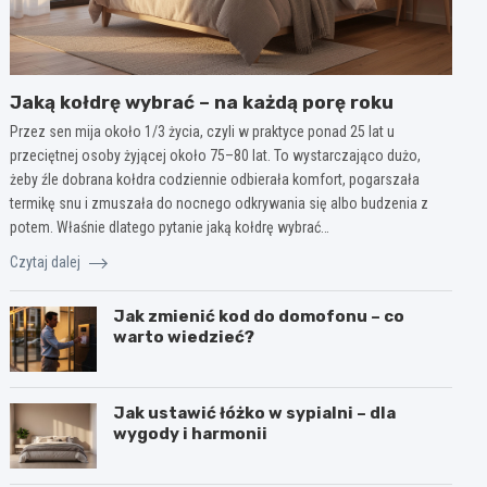
Jaką kołdrę wybrać – na każdą porę roku
Przez sen mija około 1/3 życia, czyli w praktyce ponad 25 lat u
przeciętnej osoby żyjącej około 75–80 lat. To wystarczająco dużo,
żeby źle dobrana kołdra codziennie odbierała komfort, pogarszała
termikę snu i zmuszała do nocnego odkrywania się albo budzenia z
potem. Właśnie dlatego pytanie jaką kołdrę wybrać…
Czytaj dalej
Jak zmienić kod do domofonu – co
warto wiedzieć?
Jak ustawić łóżko w sypialni – dla
wygody i harmonii