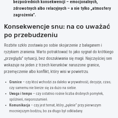
bezpośrednich konsekwencji
– emocjonalnych,
zdrowotnych albo relacyjnych – a nie tylko „atmosfery
zagrożenia”.
Konsekwencje snu: na co uważać
po przebudzeniu
Rozbite szkło zostawia po sobie skojarzenie z bałaganem i
ryzykiem zranienia. Warto potraktować to jako sygnał do krótkiego
„przeglądu” sytuacji, bez doszukiwania się magii. Najczęściej sen
wskazuje na jeden z trzech kierunków: naruszone granice,
przemęczenie albo konflikt, który wisi w powietrzu.
Granice
– czy ktoś wchodzi za daleko w prywatność, decyzje, czas;
czy samemu nie bierze się za dużo na siebie.
Uwaga i tempo
– czy ostatnio rośnie liczba drobnych pomyłek,
spóźnień, nieporozumień.
Komunikacja
– czy jest temat, który „pęknie” przy pierwszym
mocniejszym bodźcu, bo za długo był odkładany.