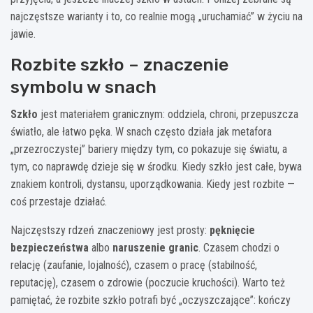
najczęstsze warianty i to, co realnie mogą „uruchamiać” w życiu na
jawie.
Rozbite szkło – znaczenie
symbolu w snach
Szkło
jest materiałem granicznym: oddziela, chroni, przepuszcza
światło, ale łatwo pęka. W snach często działa jak metafora
„przezroczystej” bariery między tym, co pokazuje się światu, a
tym, co naprawdę dzieje się w środku. Kiedy szkło jest całe, bywa
znakiem kontroli, dystansu, uporządkowania. Kiedy jest rozbite —
coś przestaje działać.
Najczęstszy rdzeń znaczeniowy jest prosty:
pęknięcie
bezpieczeństwa
albo
naruszenie granic
. Czasem chodzi o
relację (zaufanie, lojalność), czasem o pracę (stabilność,
reputację), czasem o zdrowie (poczucie kruchości). Warto też
pamiętać, że rozbite szkło potrafi być „oczyszczające”: kończy