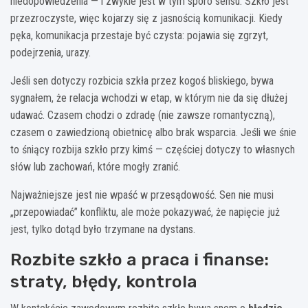
niedopowiedzenia — i zwykle jest w tym sporo sensu. Szkło jest
przezroczyste, więc kojarzy się z jasnością komunikacji. Kiedy
pęka, komunikacja przestaje być czysta: pojawia się zgrzyt,
podejrzenia, urazy.
Jeśli sen dotyczy rozbicia szkła przez kogoś bliskiego, bywa
sygnałem, że relacja wchodzi w etap, w którym nie da się dłużej
udawać. Czasem chodzi o zdradę (nie zawsze romantyczną),
czasem o zawiedzioną obietnicę albo brak wsparcia. Jeśli we śnie
to śniący rozbija szkło przy kimś — częściej dotyczy to własnych
słów lub zachowań, które mogły zranić.
Najważniejsze jest nie wpaść w przesądowość. Sen nie musi
„przepowiadać” konfliktu, ale może pokazywać, że napięcie już
jest, tylko dotąd było trzymane na dystans.
Rozbite szkło a praca i finanse:
straty, błędy, kontrola