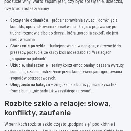
poczucie winy. Warto zapamiętać, czy było sprzątanie, ucieczka,
czy ktoś został zraniony.
Sprzątanie odłamków
– próba naprawienia sytuacji, domknięcia
konfliktu, uporządkowania konsekwencji. Często pojawia się po
trudnej rozmowie albo po decyzji, która „narobiła szkód”, ale jest
nieodwracalna.
Chodzenie po szkle
– funkcjonowanie w napięciu, ostrożność do
przesady, poczucie, że każdy krok może zaboleć. W relacjach:
„stąpanie na palcach”.
Ukłucie, skaleczenie
– realny koszt emocjonalny; czasem wyrzuty
sumienia, czasem ostrzeżenie przed konsekwencjami ignorowania
sygnałów ostrzegawczych.
Obojętność na bałagan
– zmęczenie albo rezygnacja. Bywa też
formą buntu: „nie będę już wszystkiego ratować”.
Rozbite szkło a relacje: słowa,
konflikty, zaufanie
W sennikach rozbite szkło często „podpina się” pod kłótnie i