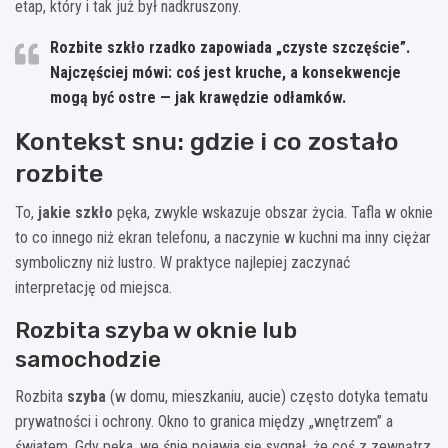
etap, który i tak już był nadkruszony.
Rozbite szkło rzadko zapowiada „czyste szczęście”.
Najczęściej mówi: coś jest kruche, a konsekwencje
mogą być ostre — jak krawędzie odłamków.
Kontekst snu: gdzie i co zostało
rozbite
To,
jakie szkło
pęka, zwykle wskazuje obszar życia. Tafla w oknie
to co innego niż ekran telefonu, a naczynie w kuchni ma inny ciężar
symboliczny niż lustro. W praktyce najlepiej zaczynać
interpretację od miejsca.
Rozbita szyba w oknie lub
samochodzie
Rozbita
szyba
(w domu, mieszkaniu, aucie) często dotyka tematu
prywatności i ochrony. Okno to granica między „wnętrzem” a
światem. Gdy pęka, we śnie pojawia się sygnał, że coś z zewnątrz