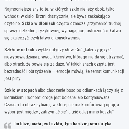
Najmocniejsze sny to te, w których szkło nie leży obok, tylko
wchodzi w ciało. Brzmi drastycznie, ale bywa zaskakująco
czytelne.
Szkło w dłoniach
często oznacza „trzymanie” trudnej
sprawy: delikatnej, ryzykownej, wymagającej ostrożności. Łatwo
się skaleczyć, czyli łatwo o konsekwencje.
Szkło w ustach
zwykle dotyczy słów. Coś „kaleczy język”:
niewypowiedziana prawda, kłamstwo, którego nie da się utrzymać,
albo strach, że powie się za dużo. W takich snach częsta jest
bezradność i obrzydzenie — emocje mówią, że temat komunikacji
jest pilny.
Szkło w stopach
albo chodzenie boso po odłamkach łączy się z
kierunkiem i ruchem: droga jest bolesna, ale kontynuowana.
Czasem to obraz sytuacji, w której nie ma komfortowej opcji, a
wybór jest między „zatrzymać się” a „iść dalej mimo kosztu”.
Im bliżej ciała jest szkło, tym bardziej sen dotyka