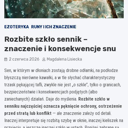
EZOTERYKA
RUNY I ICH ZNACZENIE
Rozbite szkło sennik –
znaczenie i konsekwencje snu
2 czerwca 2026
Magdalena Lisiecka
Sen, w którym w dłoniach zostają drobne odłamki, na podłodze
błyszczą nierówne kawałki, a w tle słychać charakterystyczny
trzask pękającej tafli, zwykle nie jest „o szkle”, tylko o granicach,
bezpieczeństwie i konsekwencjach podjętych (albo
zaniechanych) działań. Daje do myślenia.
Rozbite szkło w
senniku najczęściej oznacza pęknięcie ochrony, ostrzeżenie
przed stratą lub konflikt
— ale znaczenie zależy od detali.
Inaczej interpretuje się rozbitą szybę w oknie, inaczej kieliszek na
przyjęciu, a jeszcze inaczej szkło w ustach. Poniżej zebrane są