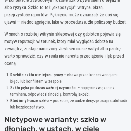
W kontekście zawodowym rozbite szkło bywa snem o
błędzie
albo
ryzyku
. Szkło to też „ekspozycja”: witryna, ekran,
przejrzystość raportów. Pęknięcie może oznaczać, że coś się
ujawni — niedociągnięcie, luka w procedurze, źle policzony budżet.
W snach o rozbitej witrynie sklepowej czy gablotce pojawia się
motyw reputacji: wizerunek, który miał wyglądać dobrze na
zewnątrz, zostaje naruszony. Jeśli sen niesie wstyd albo panikę,
warto sprawdzić, czy w realu nie narasta przeciążenie i lęk przed
oceną.
Rozbite szkło w miejscu pracy
– obawa przed konsekwencjami
błędu lub konfliktem w zespole.
Szkło pęka podczas ważnej czynności
– napięcie związane z
terminem, odpowiedzialnością, kontrolą jakości.
Ktoś inny tłucze szkło
– poczucie, że cudze decyzje psują stabilność
lub bezpieczeństwo.
Nietypowe warianty: szkło w
dłoniach, w ustach, w ciele