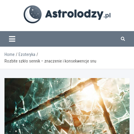
Skip
to
content
www.astrolodzy.pl
Home
Ezoteryka
Rozbite szkło sennik – znaczenie i konsekwencje snu