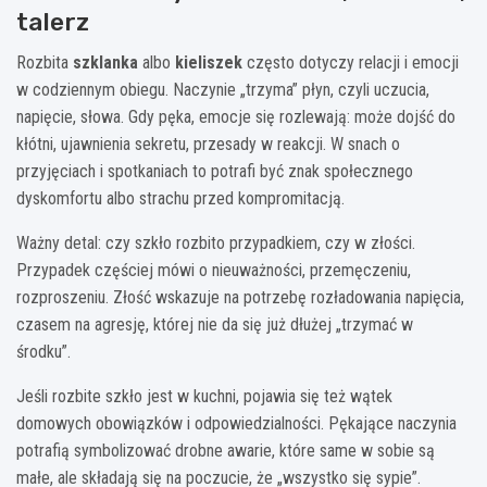
talerz
Rozbita
szklanka
albo
kieliszek
często dotyczy relacji i emocji
w codziennym obiegu. Naczynie „trzyma” płyn, czyli uczucia,
napięcie, słowa. Gdy pęka, emocje się rozlewają: może dojść do
kłótni, ujawnienia sekretu, przesady w reakcji. W snach o
przyjęciach i spotkaniach to potrafi być znak społecznego
dyskomfortu albo strachu przed kompromitacją.
Ważny detal: czy szkło rozbito przypadkiem, czy w złości.
Przypadek częściej mówi o nieuważności, przemęczeniu,
rozproszeniu. Złość wskazuje na potrzebę rozładowania napięcia,
czasem na agresję, której nie da się już dłużej „trzymać w
środku”.
Jeśli rozbite szkło jest w kuchni, pojawia się też wątek
domowych obowiązków i odpowiedzialności. Pękające naczynia
potrafią symbolizować drobne awarie, które same w sobie są
małe, ale składają się na poczucie, że „wszystko się sypie”.