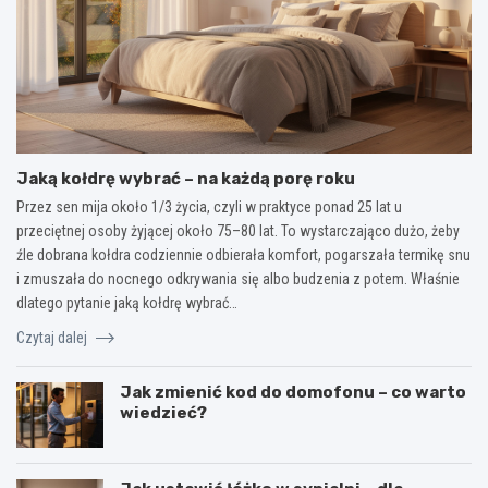
Jaką kołdrę wybrać – na każdą porę roku
Przez sen mija około 1/3 życia, czyli w praktyce ponad 25 lat u
przeciętnej osoby żyjącej około 75–80 lat. To wystarczająco dużo, żeby
źle dobrana kołdra codziennie odbierała komfort, pogarszała termikę snu
i zmuszała do nocnego odkrywania się albo budzenia z potem. Właśnie
dlatego pytanie jaką kołdrę wybrać…
Czytaj dalej
Jak zmienić kod do domofonu – co warto
wiedzieć?