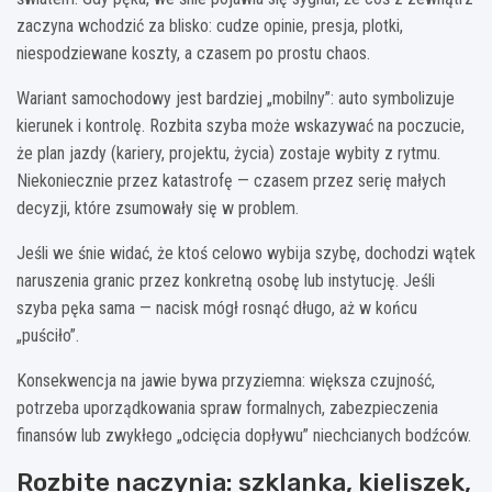
zaczyna wchodzić za blisko: cudze opinie, presja, plotki,
niespodziewane koszty, a czasem po prostu chaos.
Wariant samochodowy jest bardziej „mobilny”: auto symbolizuje
kierunek i kontrolę. Rozbita szyba może wskazywać na poczucie,
że plan jazdy (kariery, projektu, życia) zostaje wybity z rytmu.
Niekoniecznie przez katastrofę — czasem przez serię małych
decyzji, które zsumowały się w problem.
Jeśli we śnie widać, że ktoś celowo wybija szybę, dochodzi wątek
naruszenia granic przez konkretną osobę lub instytucję. Jeśli
szyba pęka sama — nacisk mógł rosnąć długo, aż w końcu
„puściło”.
Konsekwencja na jawie bywa przyziemna: większa czujność,
potrzeba uporządkowania spraw formalnych, zabezpieczenia
finansów lub zwykłego „odcięcia dopływu” niechcianych bodźców.
Rozbite naczynia: szklanka, kieliszek,