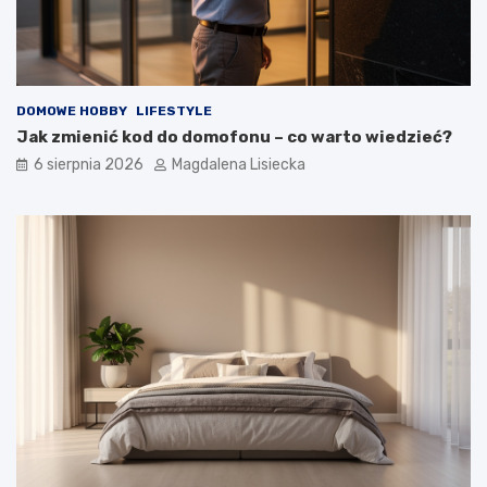
o
t
y
m
?
DOMOWE HOBBY
LIFESTYLE
Jak zmienić kod do domofonu – co warto wiedzieć?
6 sierpnia 2026
Magdalena Lisiecka