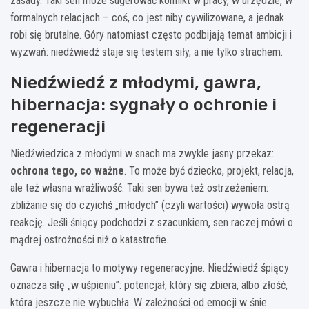
zasady. Taki sen może sugerować konflikt w pracy, w urzędzie, w
formalnych relacjach – coś, co jest niby cywilizowane, a jednak
robi się brutalne. Góry natomiast często podbijają temat ambicji i
wyzwań: niedźwiedź staje się testem siły, a nie tylko strachem.
Niedźwiedź z młodymi, gawra,
hibernacja: sygnały o ochronie i
regeneracji
Niedźwiedzica z młodymi w snach ma zwykle jasny przekaz:
ochrona tego, co ważne
. To może być dziecko, projekt, relacja,
ale też własna wrażliwość. Taki sen bywa też ostrzeżeniem:
zbliżanie się do czyichś „młodych” (czyli wartości) wywoła ostrą
reakcję. Jeśli śniący podchodzi z szacunkiem, sen raczej mówi o
mądrej ostrożności niż o katastrofie.
Gawra i hibernacja to motywy regeneracyjne. Niedźwiedź śpiący
oznacza siłę „w uśpieniu”: potencjał, który się zbiera, albo złość,
która jeszcze nie wybuchła. W zależności od emocji w śnie