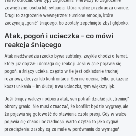
Warto odróżnić dwa typy zagrożenia. Pierwszy to zagrożenie
zewnętrzne: osoba lub sytuacja, która realnie przekracza granice.
Drugi to zagrożenie wewnętrzne: tłumione emocje, które
zaczynają „gonić” śniącego, bo zostały zepchnięte zbyt głęboko.
Atak, pogoń i ucieczka – co mówi
reakcja śniącego
Atak niedźwiedzia rzadko bywa subtelny: zwykle chodzi o temat,
który już dojrzał i domaga się reakcji. Jeśli w śnie pojawia się
pogoń, a śniący ucieka, często w tle jest odkładanie trudnej
rozmowy, decyzji lub konfrontacji. Sen nie ocenia, tylko pokazuje
koszt unikania – im dłużej trwa ucieczka, tym większy lęk.
Jeśli śniący walczy i odpiera atak, sen potrafi działać jak „trening”
obrony granic. Nie musi oznaczać, że konflikt będzie wygrany, ale
że pojawia się gotowość do stawienia czoła presji. Gdy w walce
pojawia się chaos i bezradność, warto czytać to jako sygnał
przeciążenia: zasoby są za małe w porównaniu do wymagań.