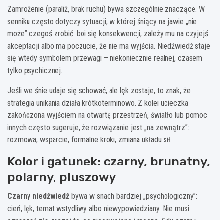
Zamrożenie (paraliż, brak ruchu) bywa szczególnie znaczące. W
senniku często dotyczy sytuacji, w której śniący na jawie „nie
może” czegoś zrobić: boi się konsekwencji, zależy mu na czyjejś
akceptacji albo ma poczucie, że nie ma wyjścia. Niedźwiedź staje
się wtedy symbolem przewagi – niekoniecznie realnej, czasem
tylko psychicznej.
Jeśli we śnie udaje się schować, ale lęk zostaje, to znak, że
strategia unikania działa krótkoterminowo. Z kolei ucieczka
zakończona wyjściem na otwartą przestrzeń, światło lub pomoc
innych często sugeruje, że rozwiązanie jest „na zewnątrz”:
rozmowa, wsparcie, formalne kroki, zmiana układu sił.
Kolor i gatunek: czarny, brunatny,
polarny, pluszowy
Czarny niedźwiedź
bywa w snach bardziej „psychologiczny”:
cień, lęk, temat wstydliwy albo niewypowiedziany. Nie musi