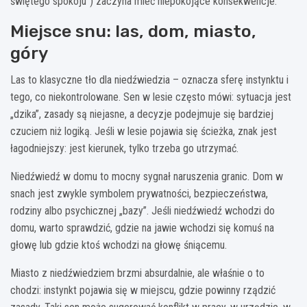
świętego spokoju”) zaczyna mieć niepokojące konsekwencje.
Miejsce snu: las, dom, miasto,
góry
Las to klasyczne tło dla niedźwiedzia – oznacza sferę instynktu i
tego, co niekontrolowane. Sen w lesie często mówi: sytuacja jest
„dzika”, zasady są niejasne, a decyzje podejmuje się bardziej
czuciem niż logiką. Jeśli w lesie pojawia się ścieżka, znak jest
łagodniejszy: jest kierunek, tylko trzeba go utrzymać.
Niedźwiedź w domu to mocny sygnał naruszenia granic. Dom w
snach jest zwykle symbolem prywatności, bezpieczeństwa,
rodziny albo psychicznej „bazy”. Jeśli niedźwiedź wchodzi do
domu, warto sprawdzić, gdzie na jawie wchodzi się komuś na
głowę lub gdzie ktoś wchodzi na głowę śniącemu.
Miasto z niedźwiedziem brzmi absurdalnie, ale właśnie o to
chodzi: instynkt pojawia się w miejscu, gdzie powinny rządzić