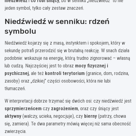
niedźwiedź
i
co robi śniący
, bo w senniku „niedźwiedź” to nie
jeden symbol, tylko cały zestaw znaczeń.
Niedźwiedź w senniku: rdzeń
symbolu
Niedźwiedź kojarzy się z masą, instynktem i spokojem, który w
sekundę potrafi przerodzić się w brutalną reakcję. W snach działa
podobnie: wskazuje na energię, którą trudno zignorować – własną
lub cudzą. Najczęściej jest to obraz
mocy fizycznej i
psychicznej
, ale też
kontroli terytorium
(granice, dom, rodzina,
zasoby) oraz „dzikiej” części osobowości, która nie lubi
tłumaczeń.
W interpretacji dobrze trzymać się dwóch osi: czy niedźwiedź jest
sprzymierzeńcem
czy
zagrożeniem
, oraz czy śniący jest
aktywny
(walczy, ucieka, negocjuje), czy
bierny
(patrzy, chowa
się, zamiera). Te dwa parametry mówią więcej niż sama obecność
zwierzęcia.