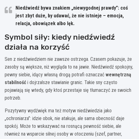
Niedźwiedź bywa znakiem „niewygodnej prawdy”: coś
jest zbyt duże, by udawać, że nie istnieje – emocja,
relacja, obowiązek albo lęk.
Symbol siły: kiedy niedźwiedź
działa na korzyść
Sen z niedźwiedziem nie zawsze ostrzega. Czasem pokazuje, że
zasoby są większe, niż wygląda to na jawie. Niedźwiedź spokojny,
pewny siebie, idący własną drogą potrafi oznaczać
wewnętrzną
stabilność
i dojrzalsze stawianie granic. Takie sny często
pojawiają się wtedy, gdy ktoś przestaje się tłumaczyć ze swoich
potrzeb.
Pozytywny wydźwięk ma też motyw niedźwiedzia jako
„ochroniarza”: idzie obok, nie atakuje, ale sama obecność daje
spokój. Może to wskazywać na rosnącą pewność siebie, ale
również na wsparcie silnej osoby w otoczeniu (szef, partner,