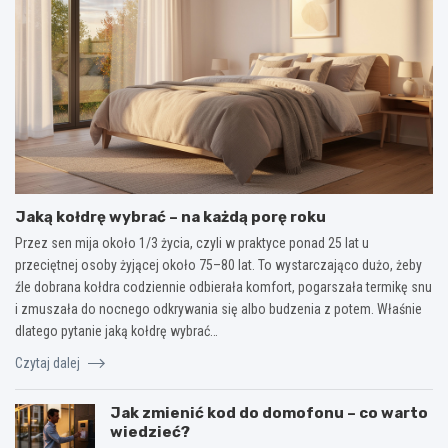
Jaką kołdrę wybrać – na każdą porę roku
Przez sen mija około 1/3 życia, czyli w praktyce ponad 25 lat u
przeciętnej osoby żyjącej około 75–80 lat. To wystarczająco dużo, żeby
źle dobrana kołdra codziennie odbierała komfort, pogarszała termikę snu
i zmuszała do nocnego odkrywania się albo budzenia z potem. Właśnie
dlatego pytanie jaką kołdrę wybrać…
Czytaj dalej
Jak zmienić kod do domofonu – co warto
wiedzieć?