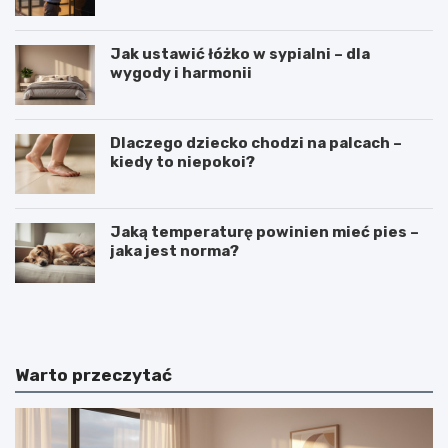
Jak ustawić łóżko w sypialni – dla
wygody i harmonii
Dlaczego dziecko chodzi na palcach –
kiedy to niepokoi?
Jaką temperaturę powinien mieć pies –
jaka jest norma?
C
C
i
z
e
y
k
m
a
j
Warto przeczytać
w
e
o
s
s
t
t
k