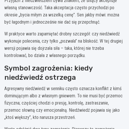
Przyjaźń z niedźwiedziem bywa znakiem, że śniący akceptuje
własną stanowczość. Taka akceptacja często przychodzi po
okresie „bycia miłym za wszelką cenę”. Sen jakby mówi: można
być łagodnym i jednocześnie nie dać się przepchnąć.
W praktyce warto zapamiętać drobny szczegół: czy niedźwiedź
wykonuje polecenia, czy tylko „pozwala” na bliskość. W tej drugiej
wersji pojawia się dojrzała siła – taka, której nie trzeba
kontrolować, bo działa z własnego porządku.
Symbol zagrożenia: kiedy
niedźwiedź ostrzega
Agresywny niedźwiedź w senniku często oznacza konflikt z kimś
dominującym albo z własnym gniewem. To nie musi być przemoc
fizyczna; częściej chodzi o presję, kontrolę, zastraszanie,
przemoc słowną czy emocjonalną. Niedźwiedź pojawia się jako
„ktoś większy”, kto narusza przestrzeń.