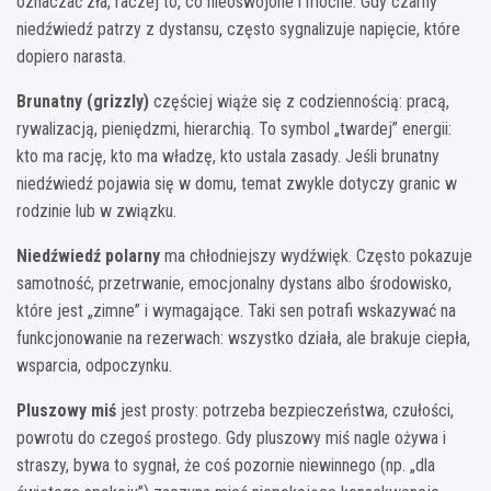
oznaczać zła, raczej to, co nieoswojone i mocne. Gdy czarny
niedźwiedź patrzy z dystansu, często sygnalizuje napięcie, które
dopiero narasta.
Brunatny (grizzly)
częściej wiąże się z codziennością: pracą,
rywalizacją, pieniędzmi, hierarchią. To symbol „twardej” energii:
kto ma rację, kto ma władzę, kto ustala zasady. Jeśli brunatny
niedźwiedź pojawia się w domu, temat zwykle dotyczy granic w
rodzinie lub w związku.
Niedźwiedź polarny
ma chłodniejszy wydźwięk. Często pokazuje
samotność, przetrwanie, emocjonalny dystans albo środowisko,
które jest „zimne” i wymagające. Taki sen potrafi wskazywać na
funkcjonowanie na rezerwach: wszystko działa, ale brakuje ciepła,
wsparcia, odpoczynku.
Pluszowy miś
jest prosty: potrzeba bezpieczeństwa, czułości,
powrotu do czegoś prostego. Gdy pluszowy miś nagle ożywa i
straszy, bywa to sygnał, że coś pozornie niewinnego (np. „dla