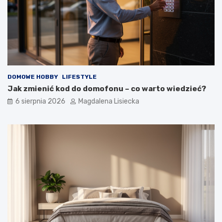
ł
e
ś
o
t
y
m
?
DOMOWE HOBBY
LIFESTYLE
Jak zmienić kod do domofonu – co warto wiedzieć?
6 sierpnia 2026
Magdalena Lisiecka