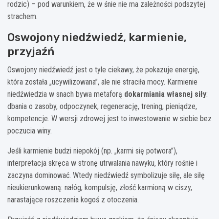
rodzic) – pod warunkiem, że w śnie nie ma zależności podszytej
strachem.
Oswojony niedźwiedź, karmienie,
przyjaźń
Oswojony niedźwiedź jest o tyle ciekawy, że pokazuje energię,
która została „ucywilizowana”, ale nie straciła mocy. Karmienie
niedźwiedzia w snach bywa metaforą
dokarmiania własnej siły
:
dbania o zasoby, odpoczynek, regenerację, trening, pieniądze,
kompetencje. W wersji zdrowej jest to inwestowanie w siebie bez
poczucia winy.
Jeśli karmienie budzi niepokój (np. „karmi się potwora”),
interpretacja skręca w stronę utrwalania nawyku, który rośnie i
zaczyna dominować. Wtedy niedźwiedź symbolizuje siłę, ale siłę
nieukierunkowaną: nałóg, kompulsję, złość karmioną w ciszy,
narastające roszczenia kogoś z otoczenia.