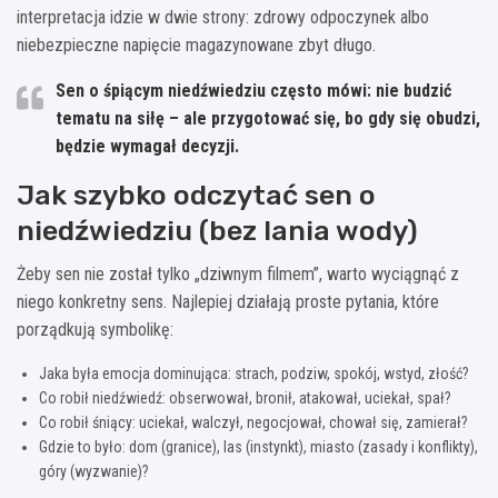
interpretacja idzie w dwie strony: zdrowy odpoczynek albo
niebezpieczne napięcie magazynowane zbyt długo.
Sen o śpiącym niedźwiedziu często mówi: nie budzić
tematu na siłę – ale przygotować się, bo gdy się obudzi,
będzie wymagał decyzji.
Jak szybko odczytać sen o
niedźwiedziu (bez lania wody)
Żeby sen nie został tylko „dziwnym filmem”, warto wyciągnąć z
niego konkretny sens. Najlepiej działają proste pytania, które
porządkują symbolikę:
Jaka była emocja dominująca: strach, podziw, spokój, wstyd, złość?
Co robił niedźwiedź: obserwował, bronił, atakował, uciekał, spał?
Co robił śniący: uciekał, walczył, negocjował, chował się, zamierał?
Gdzie to było: dom (granice), las (instynkt), miasto (zasady i konflikty),
góry (wyzwanie)?