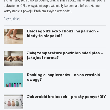
sypialni tak, żeby było wygodnie, praktycznie i spokojnie wizualnie. Dobre
ustawienie łóżka w sypialni poprawia nie tylko sen, ale też codzienne
korzystanie z pokoju. Problem zwykle wychodzi…
Czytaj dalej
Dlaczego dziecko chodzi na palcach –
kiedy to niepokoi?
Jaką temperaturę powinien mieć pies –
jaka jest norma?
Ranking e-papierosów – na co zwrócić
uwagę?
Jak zrobić breloczek – prosty pomysł DIY
C
C