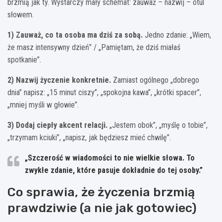
brzmią jak ty. Wystarczy mały schemat: zauważ – nazwij – otul
słowem.
1) Zauważ, co ta osoba ma dziś za sobą.
Jedno zdanie: „Wiem,
że masz intensywny dzień” / „Pamiętam, że dziś miałaś
spotkanie”.
2) Nazwij życzenie konkretnie.
Zamiast ogólnego „dobrego
dnia” napisz: „15 minut ciszy”, „spokojna kawa”, „krótki spacer”,
„mniej myśli w głowie”.
3) Dodaj ciepły akcent relacji.
„Jestem obok”, „myślę o tobie”,
„trzymam kciuki”, „napisz, jak będziesz mieć chwilę”.
„Szczerość w wiadomości to nie wielkie słowa. To
zwykłe zdanie, które pasuje dokładnie do tej osoby.”
Co sprawia, że życzenia brzmią
prawdziwie (a nie jak gotowiec)