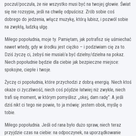
poczuł/poczuła, że nie wszystko musi być na twojej głowie. Świat
się nie rozsypie, jeśli na chwilę odpuścisz. Zrób sobie coś
dobrego do jedzenia, włącz muzykę, którą lubisz, i pozwól sobie
na zwykłą, ludzką ulgę.
Miłego popołudnia, moje ty. Pamiętam, jak potrafisz się uśmiechać
nawet wtedy, gdy w środku jest ciężko – i podziwiam cię za to.
Dziś życzę ci, żebyś nie musiał/a być dzielny/dzielna na pokaz.
Niech popołudnie będzie dla ciebie jak bezpieczne miejsce:
spokojne, ciepłe i twoje.
Życzę ci popołudnia, które przychodzi z dobrą energią. Niech ktoś
okaże ci życzliwość, niech coś pójdzie łatwiej niż zwykle, niech
trafi się moment, w którym pomyślisz: „okej, dam radę”. A jeśli
dziś nikt ci tego nie powie, to ja mówię: jestem obok, myślę o
tobie.
Miłego popołudnia. Jeśli od rana było dużo spraw, niech teraz
przyjdzie czas na ciebie: na odpoczynek, na uporządkowanie