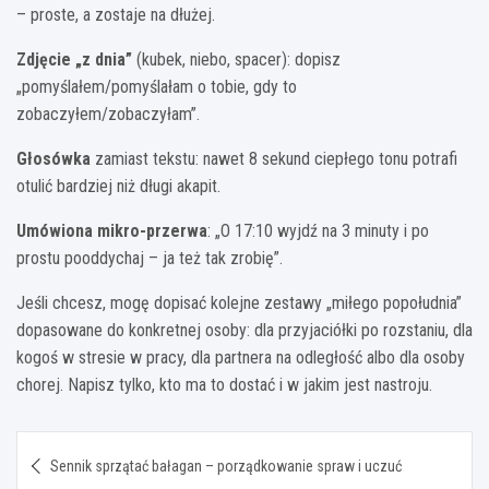
– proste, a zostaje na dłużej.
Zdjęcie „z dnia”
(kubek, niebo, spacer): dopisz
„pomyślałem/pomyślałam o tobie, gdy to
zobaczyłem/zobaczyłam”.
Głosówka
zamiast tekstu: nawet 8 sekund ciepłego tonu potrafi
otulić bardziej niż długi akapit.
Umówiona mikro-przerwa
: „O 17:10 wyjdź na 3 minuty i po
prostu pooddychaj – ja też tak zrobię”.
Jeśli chcesz, mogę dopisać kolejne zestawy „miłego popołudnia”
dopasowane do konkretnej osoby: dla przyjaciółki po rozstaniu, dla
kogoś w stresie w pracy, dla partnera na odległość albo dla osoby
chorej. Napisz tylko, kto ma to dostać i w jakim jest nastroju.
Nawigacja
Sennik sprzątać bałagan – porządkowanie spraw i uczuć
wpisu