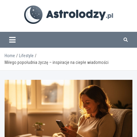
Skip
to
content
www.astrolodzy.pl
Home
Lifestyle
Miłego popołudnia życzę – inspiracje na ciepłe wiadomości