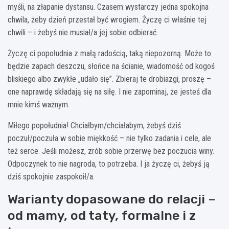
myśli, na złapanie dystansu. Czasem wystarczy jedna spokojna
chwila, żeby dzień przestał być wrogiem. Życzę ci właśnie tej
chwili – i żebyś nie musiał/a jej sobie odbierać.
Życzę ci popołudnia z małą radością, taką niepozorną. Może to
będzie zapach deszczu, słońce na ścianie, wiadomość od kogoś
bliskiego albo zwykłe „udało się”. Zbieraj te drobiazgi, proszę –
one naprawdę składają się na siłę. I nie zapominaj, że jesteś dla
mnie kimś ważnym.
Miłego popołudnia! Chciałbym/chciałabym, żebyś dziś
poczuł/poczuła w sobie miękkość – nie tylko zadania i cele, ale
też serce. Jeśli możesz, zrób sobie przerwę bez poczucia winy.
Odpoczynek to nie nagroda, to potrzeba. I ja życzę ci, żebyś ją
dziś spokojnie zaspokoił/a.
Warianty dopasowane do relacji –
od mamy, od taty, formalne i z