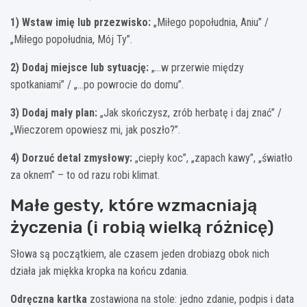
1) Wstaw imię lub przezwisko:
„Miłego popołudnia, Aniu” /
„Miłego popołudnia, Mój Ty”.
2) Dodaj miejsce lub sytuację:
„…w przerwie między
spotkaniami” / „…po powrocie do domu”.
3) Dodaj mały plan:
„Jak skończysz, zrób herbatę i daj znać” /
„Wieczorem opowiesz mi, jak poszło?”.
4) Dorzuć detal zmysłowy:
„ciepły koc”, „zapach kawy”, „światło
za oknem” – to od razu robi klimat.
Małe gesty, które wzmacniają
życzenia (i robią wielką różnicę)
Słowa są początkiem, ale czasem jeden drobiazg obok nich
działa jak miękka kropka na końcu zdania.
Odręczna kartka
zostawiona na stole: jedno zdanie, podpis i data