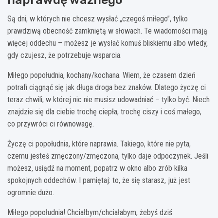
Są dni, w których nie chcesz wysłać „czegoś miłego”, tylko
prawdziwą obecność zamkniętą w słowach. Te wiadomości mają
więcej oddechu – możesz je wysłać komuś bliskiemu albo wtedy,
gdy czujesz, że potrzebuje wsparcia.
Miłego popołudnia, kochany/kochana. Wiem, że czasem dzień
potrafi ciągnąć się jak długa droga bez znaków. Dlatego życzę ci
teraz chwili, w której nic nie musisz udowadniać – tylko być. Niech
znajdzie się dla ciebie trochę ciepła, trochę ciszy i coś małego,
co przywróci ci równowagę.
Życzę ci popołudnia, które naprawia. Takiego, które nie pyta,
czemu jesteś zmęczony/zmęczona, tylko daje odpoczynek. Jeśli
możesz, usiądź na moment, popatrz w okno albo zrób kilka
spokojnych oddechów. I pamiętaj: to, że się starasz, już jest
ogromnie dużo.
Miłego popołudnia! Chciałbym/chciałabym, żebyś dziś