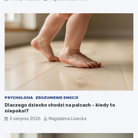
u
–
w
i
e
d
z
i
a
ł
e
ś
o
t
y
m
?
PSYCHOLOGIA
ZROZUMIENIE EMOCJI
Dlaczego dziecko chodzi na palcach – kiedy to
niepokoi?
5 sierpnia 2026
Magdalena Lisiecka