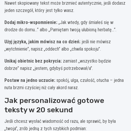
Nawet skopiowany tekst może brzmieć autentycznie, jeśli dodasz
jeden szczegół, który jest tylko wasz.
Dodaj mikro-wspomnienie:
„Jak wtedy, gdy śmiałeś się w
drodze do domu…” albo „Pamiętam twoją ulubioną herbatę…”.
Użyj języka, jakim mówisz na co dzień:
jeśli nie mówisz
„wytchnienie”, napisz „oddech” albo „chwila spokoju”.
Unikaj obietnic bez pokrycia:
zamiast „wszystko będzie
dobrze” napisz „jestem, gdybyś potrzebował/a”.
Postaw na jedno uczucie:
spokój, ulga, czułość, otucha – jedna
nuta brzmi czyściej niż cały akord naraz.
Jak personalizować gotowe
teksty w 20 sekund
Jeśli chcesz wysłać wiadomość od razu, ale sprawić, by była
„twoja”, zrób jedną z tych szybkich podmian: