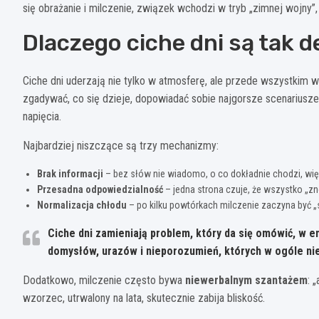
się obrażanie i milczenie, związek wchodzi w tryb „zimnej wojny”, 
Dlaczego ciche dni są tak 
Ciche dni uderzają nie tylko w atmosferę, ale przede wszystkim
zgadywać, co się dzieje, dopowiadać sobie najgorsze scenariusze
napięcia.
Najbardziej niszczące są trzy mechanizmy:
Brak informacji
– bez słów nie wiadomo, o co dokładnie chodzi, wię
Przesadna odpowiedzialność
– jedna strona czuje, że wszystko „zno
Normalizacja chłodu
– po kilku powtórkach milczenie zaczyna być „s
Ciche dni zamieniają problem, który da się omówić, w e
domysłów, urazów i nieporozumień, których w ogóle nie
Dodatkowo, milczenie często bywa
niewerbalnym szantażem
: 
wzorzec, utrwalony na lata, skutecznie zabija bliskość.