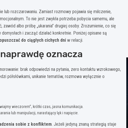
cie lub rozczarowaniu. Zamiast rozmowy pojawia się milczenie,
emocjonalnym. To nie jest zwykła potrzeba pobycia samemu, ale
ć, zawód albo próbę „ukarania” drugiej osoby. Zrozumienie, co się
domysłach i zacząć działać konkretnie. Poniżej opisane są
opuszczać do ciągłych cichych dni
w relacji.
to naprawdę oznacza
gnorowanie: brak odpowiedzi na pytania, zero kontaktu wzrokowego,
edzi półsłówkami, unikanie tematów, rozmowa wyłącznie o
iajmy wieczorem”, krótki czas, jasna komunikacja.
rania lub manipulacji, narastający lęk i napięcie.
adzenia sobie z konfliktem
. Jeżeli jedyną znaną strategią staje