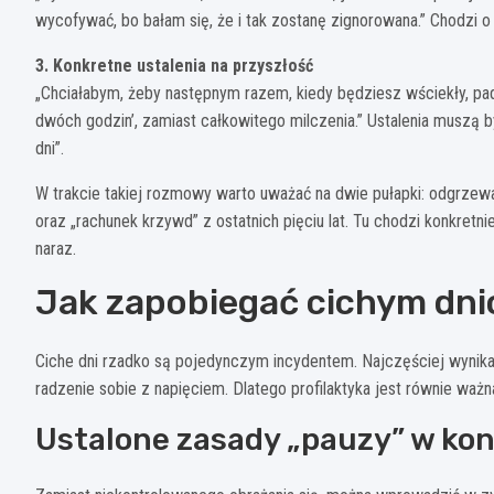
wycofywać, bo bałam się, że i tak zostanę zignorowana.” Chodzi o 
3. Konkretne ustalenia na przyszłość
„Chciałabym, żeby następnym razem, kiedy będziesz wściekły, pad
dwóch godzin’, zamiast całkowitego milczenia.” Ustalenia muszą 
dni”.
W trakcie takiej rozmowy warto uważać na dwie pułapki: odgrzewan
oraz „rachunek krzywd” z ostatnich pięciu lat. Tu chodzi konkretni
naraz.
Jak zapobiegać cichym dni
Ciche dni rzadko są pojedynczym incydentem. Najczęściej wynikaj
radzenie sobie z napięciem. Dlatego profilaktyka jest równie waż
Ustalone zasady „pauzy” w konf