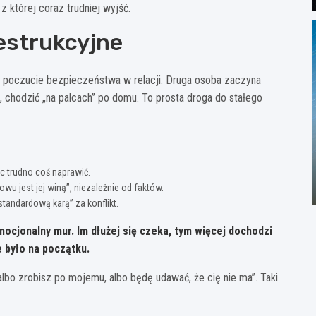
z której coraz trudniej wyjść.
destrukcyjne
 w poczucie bezpieczeństwa w relacji. Druga osoba zaczyna
, chodzić „na palcach” po domu. To prosta droga do stałego
c trudno coś naprawić.
wu jest jej winą”, niezależnie od faktów.
tandardową karą” za konflikt.
mocjonalny mur. Im dłużej się czeka, tym więcej dochodzi
 było na początku.
„albo zrobisz po mojemu, albo będę udawać, że cię nie ma”. Taki