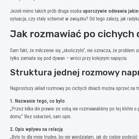
Jeżeli mimo takich prób druga osoba
uporczywie odmawia jakie
sytuacja, czy stały schemat w związku? Od tego zależy, jak radyk
Jak rozmawiać po cichych 
Sam fakt, że milczenie się „skończyło”, nie oznacza, że problem zn
tylko zamiata się pod dywan – wróci przy kolejnym napięciu.
Struktura jednej rozmowy nap
Najprostszy układ rozmowy po cichych dniach można oprzeć na t
1. Nazwanie tego, co było
„Przez kilka dni prawie ze sobą nie rozmawialiśmy po tej kłótni o
domu.” Bez oskarżeń, sam opis.
2. Opis wpływu na relację
„Było to dla mnie trudne, bo nie wiedziałam, jak do ciebie podej