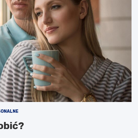
SONALNE
obić?