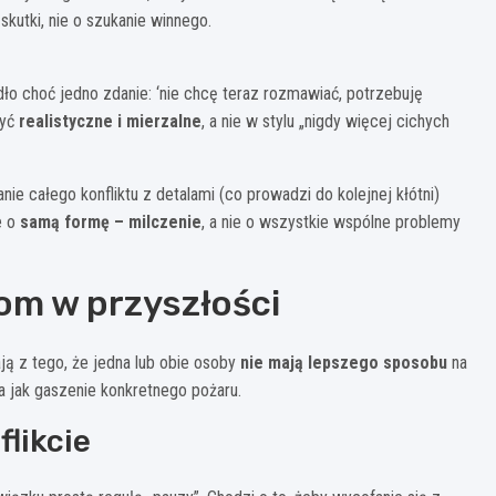
skutki, nie o szukanie winnego.
ło choć jedno zdanie: ‘nie chcę teraz rozmawiać, potrzebuję
być
realistyczne i mierzalne
, a nie w stylu „nigdy więcej cichych
ie całego konfliktu z detalami (co prowadzi do kolejnej kłótni)
e o
samą formę – milczenie
, a nie o wszystkie wspólne problemy
om w przyszłości
ą z tego, że jedna lub obie osoby
nie mają lepszego sposobu
na
na jak gaszenie konkretnego pożaru.
likcie