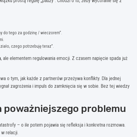
ązku prostą regułę „pauzy”. Chodzi o to, żeby wycofanie się z
y do tego za godzinę / wieczorem”.
ni.
iało, czego potrzebuję teraz”.
m
, ale elementem regulowania emocji. Z czasem napięcie spada już
a o tym, jak każde z partnerów przeżywa konflikty. Dla jednej
ygnał zagrożenia i impuls do zamknięcia się w sobie. Bez tej wiedzy
em poważniejszego problemu
tastrofy – o ile potem pojawia się refleksja i konkretna rozmowa.
w relacji.