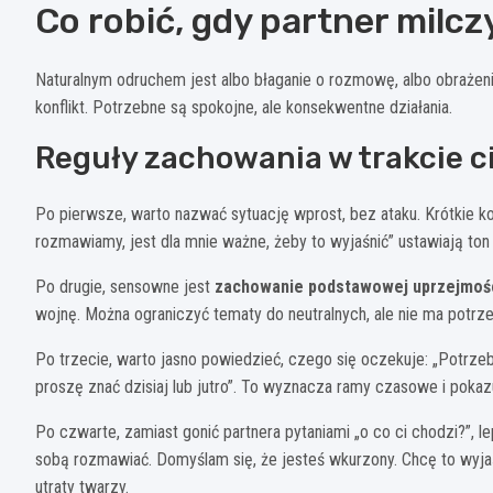
Co robić, gdy partner milcz
Naturalnym odruchem jest albo błaganie o rozmowę, albo obrażenie
konflikt. Potrzebne są spokojne, ale konsekwentne działania.
Reguły zachowania w trakcie c
Po pierwsze, warto nazwać sytuację wprost, bez ataku. Krótkie k
rozmawiamy, jest dla mnie ważne, żeby to wyjaśnić” ustawiają ton 
Po drugie, sensowne jest
zachowanie podstawowej uprzejmoś
wojnę. Można ograniczyć tematy do neutralnych, ale nie ma potrz
Po trzecie, warto jasno powiedzieć, czego się oczekuje: „Potrze
proszę znać dzisiaj lub jutro”. To wyznacza ramy czasowe i pokaz
Po czwarte, zamiast gonić partnera pytaniami „o co ci chodzi?”, le
sobą rozmawiać. Domyślam się, że jesteś wkurzony. Chcę to wyjaśn
utraty twarzy.