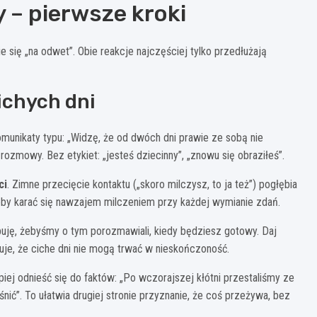
y – pierwsze kroki
 się „na odwet”. Obie reakcje najczęściej tylko przedłużają
ichych dni
omunikaty typu: „Widzę, że od dwóch dni prawie ze sobą nie
rozmowy. Bez etykiet: „jesteś dziecinny”, „znowu się obraziłeś”.
ci
. Zimne przecięcie kontaktu („skoro milczysz, to ja też”) pogłębia
eby karać się nawzajem milczeniem przy każdej wymianie zdań.
buję, żebyśmy o tym porozmawiali, kiedy będziesz gotowy. Daj
uje, że ciche dni nie mogą trwać w nieskończoność.
piej odnieść się do faktów: „Po wczorajszej kłótni przestaliśmy ze
ić”. To ułatwia drugiej stronie przyznanie, że coś przeżywa, bez