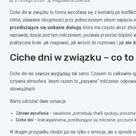
21 lutego 2026
Magdalena Lisiecka
Ciche dni w związku to forma wycofania się z kontaktu po konflik
chłód, udawanie obojętności przy jednoczesnym silnym napięciu 
przedłużające się unikanie dialogu
, które ma często ukryć złoś
naprawdę dzieje pod tym milczeniem, pozwala przestać błądzić w 
praktyczne kroki: jak reagować, jak wrócić do rozmowy i jak
nie d
Ciche dni w związku – co 
Ciche dni nie zawsze wyglądają tak samo. Czasem to całkowite i
sztywna atmosfera. Innym razem to „pasywne” milczenie: odpowi
obowiązkach.
Warto odróżnić dwie sytuacje:
Zdrowe wycofanie
– świadome „potrzebuję chwili spokoju, porozmaw
Ciche dni
– brak wyjaśnienia, przedłużające się milczenie, poczucie ka
W drugim przypadku chodzi już nie tylko o emocje, ale o sposób
r