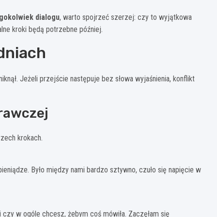
gokolwiek dialogu
, warto spojrzeć szerzej: czy to wyjątkowa
alne kroki będą potrzebne później.
dniach
iknął. Jeżeli przejście następuje bez słowa wyjaśnienia, konflikt
rawczej
rzech krokach.
 pieniądze. Było między nami bardzo sztywno, czuło się napięcie w
ść i czy w ogóle chcesz, żebym coś mówiła. Zaczęłam się