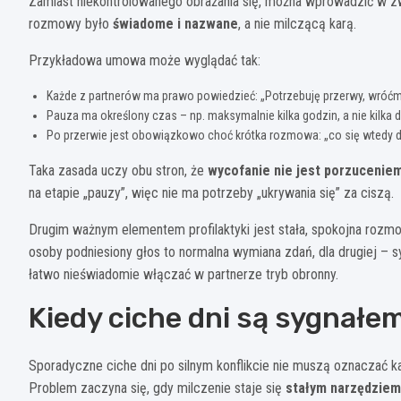
Zamiast niekontrolowanego obrażania się, można wprowadzić w zwi
rozmowy było
świadome i nazwane
, a nie milczącą karą.
Przykładowa umowa może wyglądać tak:
Każde z partnerów ma prawo powiedzieć: „Potrzebuję przerwy, wróćm
Pauza ma określony czas – np. maksymalnie kilka godzin, a nie kilka d
Po przerwie jest obowiązkowo choć krótka rozmowa: „co się wtedy dz
Taka zasada uczy obu stron, że
wycofanie nie jest porzucenie
na etapie „pauzy”, więc nie ma potrzeby „ukrywania się” za ciszą.
Drugim ważnym elementem profilaktyki jest stała, spokojna rozmow
osoby podniesiony głos to normalna wymiana zdań, dla drugiej – s
łatwo nieświadomie włączać w partnerze tryb obronny.
Kiedy ciche dni są sygnał
Sporadyczne ciche dni po silnym konflikcie nie muszą oznaczać ka
Problem zaczyna się, gdy milczenie staje się
stałym narzędziem