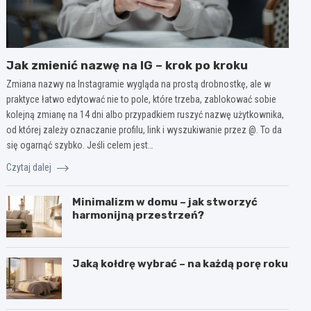
Jak zmienić nazwę na IG – krok po kroku
Zmiana nazwy na Instagramie wygląda na prostą drobnostkę, ale w
praktyce łatwo edytować nie to pole, które trzeba, zablokować sobie
kolejną zmianę na 14 dni albo przypadkiem ruszyć nazwę użytkownika,
od której zależy oznaczanie profilu, link i wyszukiwanie przez @. To da
się ogarnąć szybko. Jeśli celem jest…
Czytaj dalej
Minimalizm w domu – jak stworzyć
harmonijną przestrzeń?
Jaką kołdrę wybrać – na każdą porę roku