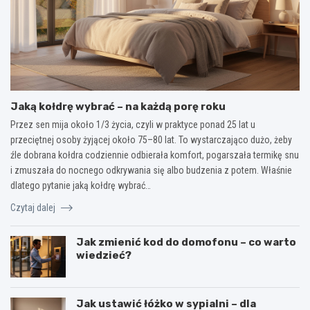
Jaką kołdrę wybrać – na każdą porę roku
Przez sen mija około 1/3 życia, czyli w praktyce ponad 25 lat u
przeciętnej osoby żyjącej około 75–80 lat. To wystarczająco dużo, żeby
źle dobrana kołdra codziennie odbierała komfort, pogarszała termikę snu
i zmuszała do nocnego odkrywania się albo budzenia z potem. Właśnie
dlatego pytanie jaką kołdrę wybrać…
Czytaj dalej
Jak zmienić kod do domofonu – co warto
wiedzieć?
Jak ustawić łóżko w sypialni – dla