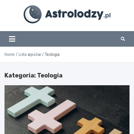
Skip
to
content
www.astrolodzy.pl
Home
Lista wpisów
Teologia
Kategoria:
Teologia