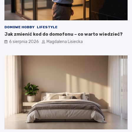
o
t
y
m
?
DOMOWE HOBBY
LIFESTYLE
Jak zmienić kod do domofonu – co warto wiedzieć?
6 sierpnia 2026
Magdalena Lisiecka