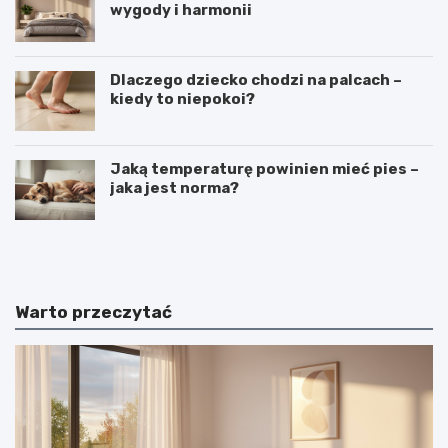
wygody i harmonii
Dlaczego dziecko chodzi na palcach –
kiedy to niepokoi?
Jaką temperaturę powinien mieć pies –
jaka jest norma?
C
C
i
z
e
y
k
m
a
j
Warto przeczytać
w
e
o
s
s
t
t
k
k
o
i
s
n
m
a
i