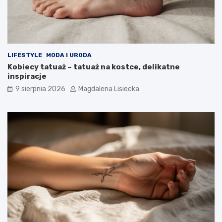
ś
o
t
y
m
?
LIFESTYLE
MODA I URODA
Kobiecy tatuaż – tatuaż na kostce, delikatne
inspiracje
9 sierpnia 2026
Magdalena Lisiecka