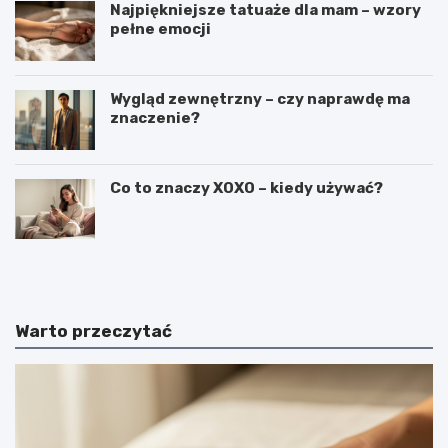
Najpiękniejsze tatuaże dla mam – wzory
pełne emocji
Wygląd zewnętrzny – czy naprawdę ma
znaczenie?
Co to znaczy XOXO – kiedy używać?
C
C
i
z
e
y
k
m
a
j
Warto przeczytać
w
e
o
s
s
t
t
k
k
o
i
s
n
m