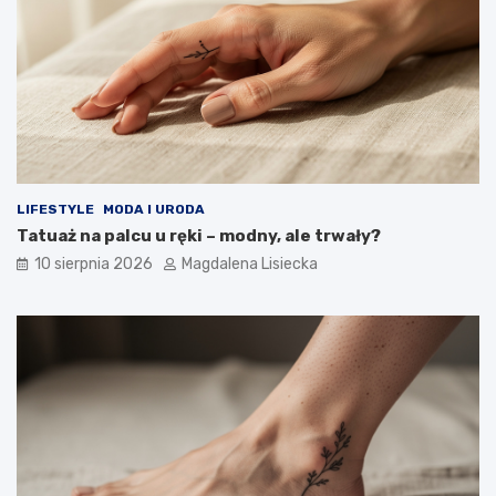
a
i
t
c
e
z
m
n
a
y
t
d
k
e
o
s
s
z
m
c
LIFESTYLE
MODA I URODA
o
z
Tatuaż na palcu u ręki – modny, ale trwały?
s
?
10 sierpnia 2026
Magdalena Lisiecka
u
–
w
i
e
d
z
i
a
ł
e