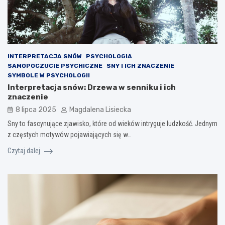
INTERPRETACJA SNÓW
PSYCHOLOGIA
SAMOPOCZUCIE PSYCHICZNE
SNY I ICH ZNACZENIE
SYMBOLE W PSYCHOLOGII
Interpretacja snów: Drzewa w senniku i ich
znaczenie
8 lipca 2025
Magdalena Lisiecka
Sny to fascynujące zjawisko, które od wieków intryguje ludzkość. Jednym
z częstych motywów pojawiających się w…
Czytaj dalej