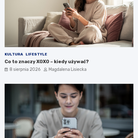
a
ł
e
ś
o
t
y
m
?
KULTURA
LIFESTYLE
Co to znaczy XOXO – kiedy używać?
8 sierpnia 2026
Magdalena Lisiecka