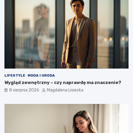
t
k
k
o
i
s
n
m
a
i
t
c
e
z
m
n
a
y
t
d
k
e
o
s
s
z
m
c
LIFESTYLE
MODA I URODA
o
z
Wygląd zewnętrzny – czy naprawdę ma znaczenie?
s
?
8 sierpnia 2026
Magdalena Lisiecka
u
–
w
i
e
d
z
i