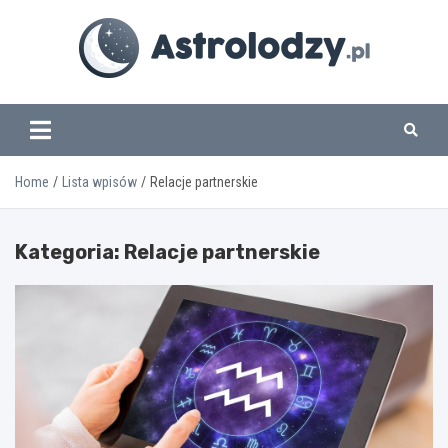
Skip
to
content
www.astrolodzy.pl
Home
Lista wpisów
Relacje partnerskie
Kategoria:
Relacje partnerskie