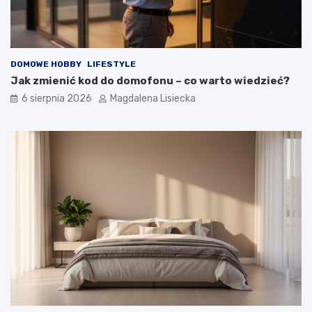
o
t
y
m
?
DOMOWE HOBBY
LIFESTYLE
Jak zmienić kod do domofonu – co warto wiedzieć?
6 sierpnia 2026
Magdalena Lisiecka