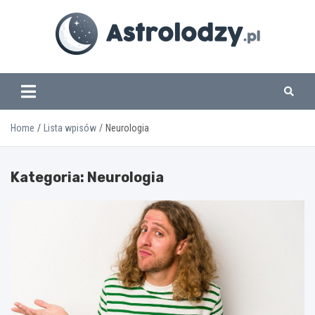
Skip
to
content
www.astrolodzy.pl
Home
Lista wpisów
Neurologia
Kategoria:
Neurologia