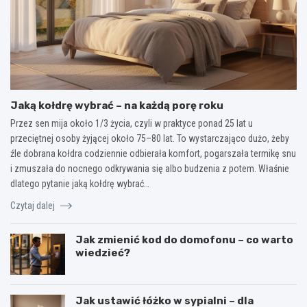
Jaką kołdrę wybrać – na każdą porę roku
Przez sen mija około 1/3 życia, czyli w praktyce ponad 25 lat u
przeciętnej osoby żyjącej około 75–80 lat. To wystarczająco dużo, żeby
źle dobrana kołdra codziennie odbierała komfort, pogarszała termikę snu
i zmuszała do nocnego odkrywania się albo budzenia z potem. Właśnie
dlatego pytanie jaką kołdrę wybrać…
Czytaj dalej
Jak zmienić kod do domofonu – co warto
wiedzieć?
Jak ustawić łóżko w sypialni – dla