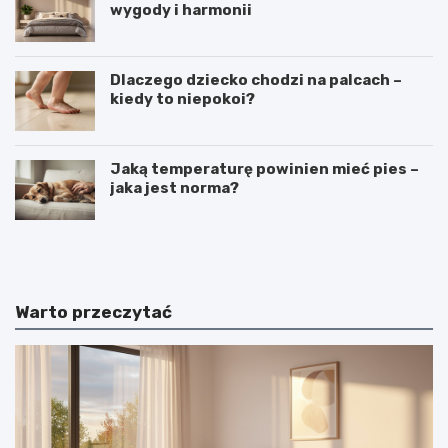
wygody i harmonii
Dlaczego dziecko chodzi na palcach –
kiedy to niepokoi?
Jaką temperaturę powinien mieć pies –
jaka jest norma?
C
C
i
z
e
y
k
m
a
j
Warto przeczytać
w
e
o
s
s
t
t
k
k
o
i
s
n
m
a
i