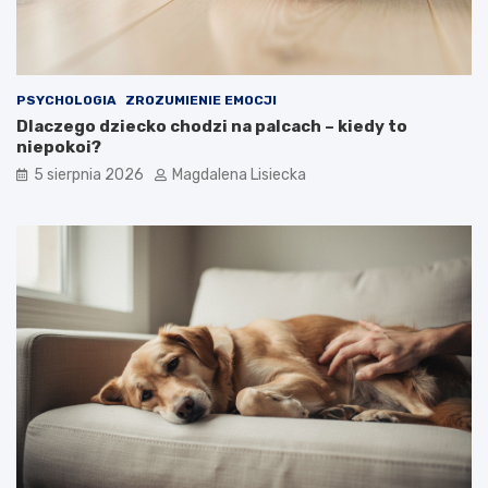
o
t
y
m
?
PSYCHOLOGIA
ZROZUMIENIE EMOCJI
Dlaczego dziecko chodzi na palcach – kiedy to
niepokoi?
5 sierpnia 2026
Magdalena Lisiecka