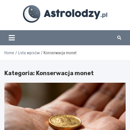
Skip
to
content
www.astrolodzy.pl
Home
Lista wpisów
Konserwacja monet
Kategoria:
Konserwacja monet