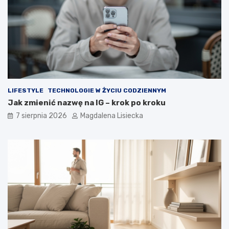
a
i
t
c
e
z
m
n
a
y
t
d
k
e
o
s
s
z
m
c
LIFESTYLE
TECHNOLOGIE W ŻYCIU CODZIENNYM
o
z
Jak zmienić nazwę na IG – krok po kroku
s
?
7 sierpnia 2026
Magdalena Lisiecka
u
–
w
i
e
d
z
i
a
ł
e
ś