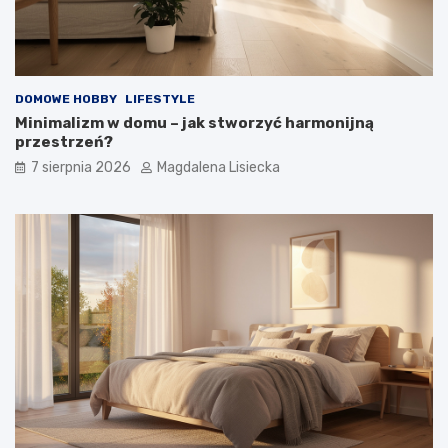
o
t
y
m
?
DOMOWE HOBBY
LIFESTYLE
Minimalizm w domu – jak stworzyć harmonijną
przestrzeń?
7 sierpnia 2026
Magdalena Lisiecka