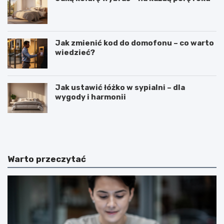
Jak zmienić kod do domofonu – co warto
wiedzieć?
Jak ustawić łóżko w sypialni – dla
wygody i harmonii
C
C
i
z
e
y
k
m
a
j
Warto przeczytać
w
e
o
s
s
t
t
k
k
o
i
s
n
m