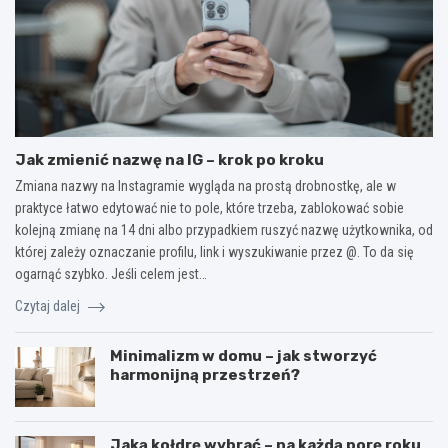
Jak zmienić nazwę na IG – krok po kroku
Zmiana nazwy na Instagramie wygląda na prostą drobnostkę, ale w
praktyce łatwo edytować nie to pole, które trzeba, zablokować sobie
kolejną zmianę na 14 dni albo przypadkiem ruszyć nazwę użytkownika, od
której zależy oznaczanie profilu, link i wyszukiwanie przez @. To da się
ogarnąć szybko. Jeśli celem jest…
Czytaj dalej
Minimalizm w domu – jak stworzyć
harmonijną przestrzeń?
Jaką kołdrę wybrać – na każdą porę roku